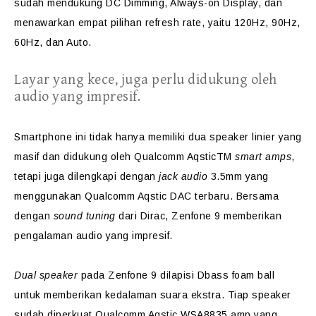
sudah mendukung DC Dimming, Always-on Display, dan
menawarkan empat pilihan refresh rate, yaitu 120Hz, 90Hz,
60Hz, dan Auto.
Layar yang kece, juga perlu didukung oleh
audio yang impresif.
Smartphone ini tidak hanya memiliki dua speaker linier yang
masif dan didukung oleh Qualcomm AqsticTM
smart amps
,
tetapi juga dilengkapi dengan
jack audio
3.5mm yang
menggunakan Qualcomm Aqstic DAC terbaru. Bersama
dengan
sound tuning
dari Dirac, Zenfone 9 memberikan
pengalaman audio yang impresif.
Dual speaker
pada Zenfone 9 dilapisi Dbass foam ball
untuk memberikan kedalaman suara ekstra. Tiap speaker
sudah diperkuat Qualcomm Aqstic WSA8835 amp yang