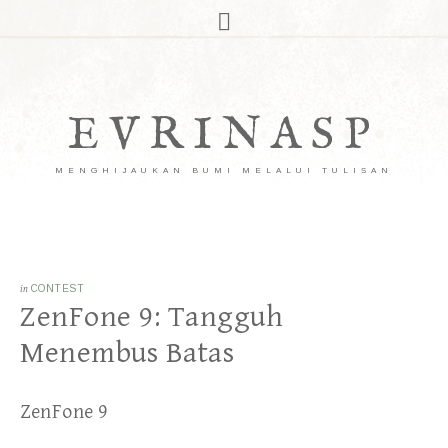
EVRINASP
MENGHIJAUKAN BUMI MELALUI TULISAN
in
CONTEST
ZenFone 9: Tangguh
Menembus Batas
ZenFone 9