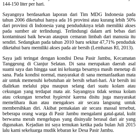
144-150 liter per hari.
Sayangnya berdasarkan laporan dari Tim MDG Indonesia pada
tahun 2006 diketahui hanya ada 16 provinsi atau kurang lebih 50%
dari provinsi di Indonesia yang penduduknya telah memiliki akses
pada sumber air terlindungi. Terlindungi dalam arti bebas dari
kontaminasi baik hewan ataupun cemaran limbah dari manusia itu
sendiri. Sedangkan pada tahun 2010 baru sekitar 47,71% penduduk
diketahui baru memiliki akses pada air bersih (Lemhanas RI, 2013).
Saya jadi teringat dengan kondisi Desa Pasir Jambu, Kecamatan
Tanggeung di Cianjur Selatan. Di sana merupakan daerah asal
suami saya dan hingga saat ini keluarga besarnya masih menetap di
sana. Pada kondisi normal, masyarakat di sana memanfaatkan mata
air untuk memenuhi kebutuhan air bersih sehari-hari. Air bersih ini
dialirkan melalui pipa maupun selang dari suatu kolam atau
cekungan yang terdapat mata air. Sayangnya tidak semua kolam
atau cekungan tersebut
hygienist
karena disitu juga masyarakat
memelihara ikan atau mengakses air secara langsung untuk
membersihkan diri. Akibat pemakaian air secara massal tersebut,
beberapa orang warga di Pasir Jambu mengalami gatal-gatal, kulit
berwarna merah mengelupas yang disinyalir berasal dari air yang
digunakan. Kejadian ini saya temukan ketika pada bulan Juli 2015
lalu kami sekeluarga mudik lebaran ke Desa Pasir Jambu.