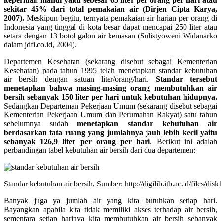
keperluan mandi yaitu sebesar 65 liter per orang per hari atau
sekitar 45% dari total pemakaian air (Dirjen Cipta Karya,
2007).
Meskipun begitu, ternyata pemakaian air harian per orang di
Indonesia yang tinggal di kota besar dapat mencapai 250 liter atau
setara dengan 13 botol galon air kemasan (Sulistyoweni Widanarko
dalam jdfi.co.id, 2004).
Departemen Kesehatan (sekarang disebut sebagai Kementerian
Kesehatan) pada tahun 1995 telah menetapkan standar kebutuhan
air bersih dengan satuan liter/orang/hari.
Standar tersebut
menetapkan bahwa masing-masing orang membutuhkan air
bersih sebanyak 150 liter per hari untuk kebutuhan hidupnya.
Sedangkan Departeman Pekerjaan Umum (sekarang disebut sebagai
Kementerian Pekerjaan Umum dan Perumahan Rakyat) satu tahun
sebelumnya sudah
menetapkan standar kebutuhan air
berdasarkan tata ruang yang jumlahnya jauh lebih kecil yaitu
sebanyak 126,9 liter per orang per hari
. Berikut ini adalah
perbandingan tabel kebutuhan air bersih dari dua departemen:
Standar kebutuhan air bersih, Sumber: http://digilib.itb.ac.id/files/d
Banyak juga ya jumlah air yang kita butuhkan setiap hari.
Bayangkan apabila kita tidak memiliki akses terhadap air bersih,
sementara setiap harinya kita membutuhkan air bersih sebanyak