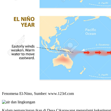
Fenomena El-Nino, Sumber: www.123rf.com
Kolam pemancingan ikan di Desa Cikarawang mengalami kekeringa