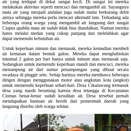
air yang terdapat di dekat sungai kecil. Di sungai ini mereka
melakukan aktivitas seperti mencuci dan mengambil air. Sayangnya
mata air yang menjadi andalan juga sudah mulai berkurang debit
airnya sehingga mereka perlu mencari alternatif lain. Terkadang ada
beberapa orang warga yang mengambil air langsung dari sungai
Ciapus apabila mata air sudah tidak bisa diandalkan. Namun mereka
harus melalui medan yang cukup panjang dan melelahkan agar
dapat memenuhi kebutuhan air.
Untuk keperluan minum dan memasak, mereka kemudian membeli
air kemasan dalam bentuk galon. Mereka dapat menghabiskan
minimal 2 galon per hari hanya untuk minum atau memasak saja.
Sedangkan untuk memenuhi keperluan mandi dan mencuci, mereka
menampung air dari sumur penampungan yang dibuat secara
swadaya di pinggir setu. Setiap harinya mereka membawa beberapa
dirigen dengan menggunakan motor atau angkutan kota (angkot)
untuk memenuhi keperluan sehari-hari. Desa Cikarawang termasuk
desa yang masih beuntung karena desa tetangga di Kecamatan
Ciomas benar-benar sudah kesulitan air. Desa tersebut pernah
mendapatkan bantuan air bersih dari pemerintah daerah yang
langsung diserbu oleh warga sekitar.