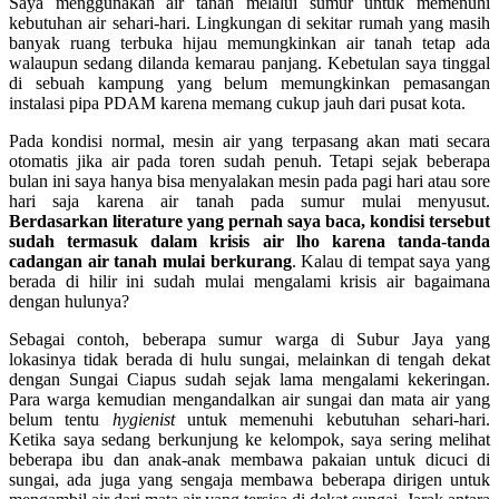
Saya menggunakan air tanah melalui sumur untuk memenuhi
kebutuhan air sehari-hari. Lingkungan di sekitar rumah yang masih
banyak ruang terbuka hijau memungkinkan air tanah tetap ada
walaupun sedang dilanda kemarau panjang. Kebetulan saya tinggal
di sebuah kampung yang belum memungkinkan pemasangan
instalasi pipa PDAM karena memang cukup jauh dari pusat kota.
Pada kondisi normal, mesin air yang terpasang akan mati secara
otomatis jika air pada toren sudah penuh. Tetapi sejak beberapa
bulan ini saya hanya bisa menyalakan mesin pada pagi hari atau sore
hari saja karena air tanah pada sumur mulai menyusut.
Berdasarkan literature yang pernah saya baca, kondisi tersebut
sudah termasuk dalam krisis air lho
karena tanda-tanda
cadangan air tanah mulai berkurang
. Kalau di tempat saya yang
berada di hilir ini sudah mulai mengalami krisis air bagaimana
dengan hulunya?
Sebagai contoh, beberapa sumur warga di Subur Jaya yang
lokasinya tidak berada di hulu sungai, melainkan di tengah dekat
dengan Sungai Ciapus sudah sejak lama mengalami kekeringan.
Para warga kemudian mengandalkan air sungai dan mata air yang
belum tentu
hygienist
untuk memenuhi kebutuhan sehari-hari.
Ketika saya sedang berkunjung ke kelompok, saya sering melihat
beberapa ibu dan anak-anak membawa pakaian untuk dicuci di
sungai, ada juga yang sengaja membawa beberapa dirigen untuk