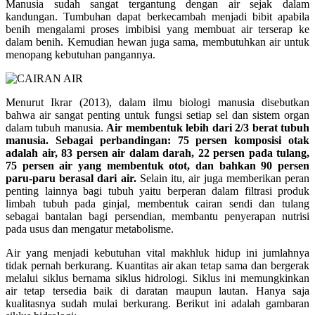
Manusia sudah sangat tergantung dengan air sejak dalam
kandungan. Tumbuhan dapat berkecambah menjadi bibit apabila
benih mengalami proses imbibisi yang membuat air terserap ke
dalam benih. Kemudian hewan juga sama, membutuhkan air untuk
menopang kebutuhan pangannya.
Menurut Ikrar (2013), dalam ilmu biologi manusia disebutkan
bahwa air sangat penting untuk fungsi setiap sel dan sistem organ
dalam tubuh manusia.
Air membentuk lebih dari 2/3 berat tubuh
manusia. Sebagai perbandingan: 75 persen komposisi otak
adalah air, 83 persen air dalam darah, 22 persen pada tulang,
75 persen air yang membentuk otot, dan bahkan 90 persen
paru-paru berasal dari air.
Selain itu, air juga memberikan peran
penting lainnya bagi tubuh yaitu berperan dalam filtrasi produk
limbah tubuh pada ginjal, membentuk cairan sendi dan tulang
sebagai bantalan bagi persendian, membantu penyerapan nutrisi
pada usus dan mengatur metabolisme.
Air yang menjadi kebutuhan vital makhluk hidup ini jumlahnya
tidak pernah berkurang. Kuantitas air akan tetap sama dan bergerak
melalui siklus bernama siklus hidrologi. Siklus ini memungkinkan
air tetap tersedia baik di daratan maupun lautan. Hanya saja
kualitasnya sudah mulai berkurang. Berikut ini adalah gambaran