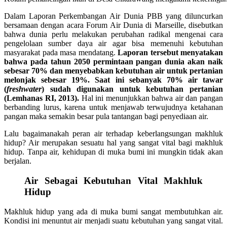
Dalam Laporan Perkembangan Air Dunia PBB yang diluncurkan
bersamaan dengan acara Forum Air Dunia di Marseille, disebutkan
bahwa dunia perlu melakukan perubahan radikal mengenai cara
pengelolaan sumber daya air agar bisa memenuhi kebutuhan
masyarakat pada masa mendatang.
Laporan tersebut menyatakan
bahwa pada tahun 2050 permintaan pangan dunia akan naik
sebesar 70% dan menyebabkan kebutuhan air untuk pertanian
melonjak sebesar 19%. Saat ini sebanyak 70% air tawar
(
freshwater
) sudah digunakan untuk kebutuhan pertanian
(Lemhanas RI, 2013).
Hal ini menunjukkan bahwa air dan pangan
berbanding lurus, karena untuk menjawab terwujudnya ketahanan
pangan maka semakin besar pula tantangan bagi penyediaan air.
Lalu bagaimanakah peran air terhadap keberlangsungan makhluk
hidup? Air merupakan sesuatu hal yang sangat vital bagi makhluk
hidup. Tanpa air, kehidupan di muka bumi ini mungkin tidak akan
berjalan.
Air Sebagai Kebutuhan Vital Makhluk
Hidup
Makhluk hidup yang ada di muka bumi sangat membutuhkan air.
Kondisi ini menuntut air menjadi suatu kebutuhan yang sangat vital.