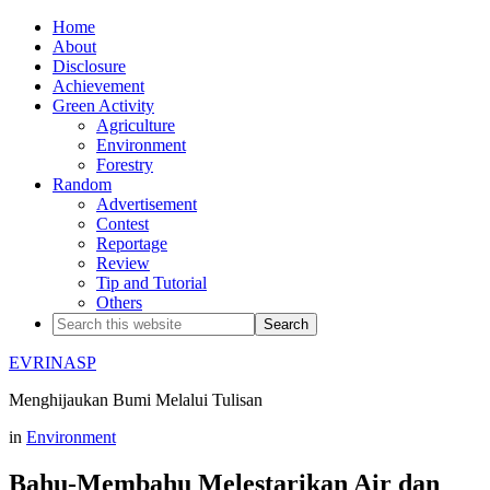
Home
About
Disclosure
Achievement
Green Activity
Agriculture
Environment
Forestry
Random
Advertisement
Contest
Reportage
Review
Tip and Tutorial
Others
EVRINASP
Menghijaukan Bumi Melalui Tulisan
in
Environment
Bahu-Membahu Melestarikan Air dan