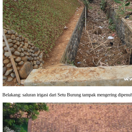
Belakang: saluran irigasi dari Setu Burung tampak mengering dipenu