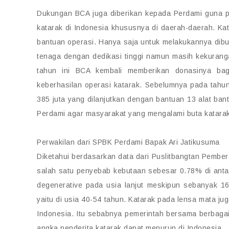
Dukungan BCA juga diberikan kepada Perdami guna 
katarak di Indonesia khususnya di daerah-daerah. Kat
bantuan operasi. Hanya saja untuk melakukannya dibu
tenaga dengan dedikasi tinggi namun masih kekurang
tahun ini BCA kembali memberikan donasinya ba
keberhasilan operasi katarak. Sebelumnya pada tahu
385 juta yang dilanjutkan dengan bantuan 13 alat bantu
Perdami agar masyarakat yang mengalami buta katara
Perwakilan dari SPBK Perdami Bapak Ari Jatikusuma
Diketahui berdasarkan data dari Puslitbangtan Pember
salah satu penyebab kebutaan sebesar 0.78% di antar
degenerative pada usia lanjut meskipun sebanyak 16%
yaitu di usia 40-54 tahun. Katarak pada lensa mata j
Indonesia. Itu sebabnya pemerintah bersama berbag
angka penderita katarak dapat menurun di Indonesia.