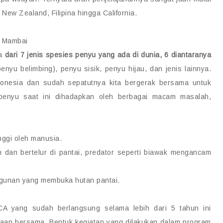
New Zealand, Filipina hingga California.
a Mambai
ta
dari 7 jenis spesies penyu yang ada di dunia, 6 diantaranya
nyu belimbing), penyu sisik, penyu hijau, dan jenis lainnya.
ndonesia dan sudah sepatutnya kita bergerak bersama untuk
penyu saat ini dihadapkan oleh berbagai macam masalah,
nggi oleh manusia.
n dan bertelur di pantai, predator seperti biawak mengancam
ngunan yang membuka hutan pantai.
 yang sudah berlangsung selama lebih dari 5 tahun ini
aan bersama. Bentuk kegiatan yang dilakukan dalam program