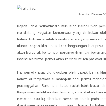
Presiden Direktur B
Bapak Jahja Setiaatmadja kemudian melanjutkan pe
mendukung kegiatan konservasi yang dilakukan ol
bahwa Indonesia adalah suatu negara yang menjadi t
uluran tangan kita untuk keberlangsungan hidupnya.
akan bergerak ke tempat persinggahan lalu berenang
insting alaminya, penyu akan kembali ke tempat asal un
Hal senada juga diungkapkan oleh Bapak Benja Ma
bahwa di tempatkan di manapun saat penyu menetas,
persinggahan. Baru nanti kalau sudah lebih besar, d
Benja mencontohkan dari tempatnya melakukan konser
mencapai 800 kg diberikan semacam satelit pada te
dapat memantau penjelajahan penyu hingga ke beberap