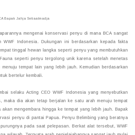
CA Bapak Jahja Setiaatmadja
maparannya mengenai konservasi penyu di mana BCA sangat
eh WWF Indonesia. Dukungan ini berdasarkan kepada fakta
empat tinggal hewan langka seperti penyu yang membutuhkan
 Fauna seperti penyu tergolong unik karena setelah menetas
 menuju tempat lain yang lebih jauh. Kemudian berdasarkan
tuk bertelur kembali.
mbai selaku Acting CEO WWF Indonesia yang menyebutkan
 maka dia akan tetap berjalan ke satu arah menuju tempat
ia akan mengembara hingga ke tempat yang lebih jauh. Bapak
vasi penyu di pantai Papua. Penyu Belimbing yang beratnya
mpurungnya pada saat pelepasan. Berkat alat tersebut, WWF
a wilayah. Ternyata arah penjelajahannya sangat jauh mulai