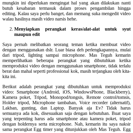
mungkin ini diperlukan mengingat hal yang akan dilakukan nanti
butuh kesabaran termasuk dalam proses pengambilan hingga
editing. Kalau saya perlu banget, dan memang suka mengedit video
walau hasilnya masih video narsis hehe.
Menyiapkan perangkat keras/alat-alat untuk syut
maupun edit
Saya pernah melibatkan seorang teman ketika membuat video
dengan menggunakan dslr. Luar biasa deh perlengkapannya, mulai
dari tripod, lighting sampai microphone. Mas Teguh kemarin
memperlihatkan beberapa perangkat yang dibutuhkan ketika
memproduksi video dengan menggunakan smartphone, tidak terlalu
berat dan mahal seperti professional kok, masih terjangkau oleh kita-
kita ini.
Berikut adalah perangkat yang dibutuhkan untuk memproduksi
video: Smartphone (Android, iOS, WindowsPhone, Blackberry),
Kamera poket, Tripod, Monopod/tongsis, Remote control/tomsis,
Holder tripod, Microphone tambahan, Voice recorder (alternatif),
Lakban, gunting, dan Laptop. Banyak aja Ev? Tidak harus
semuanya ada kok, disesuaikan saja dengan kebutuhan. Buat saya
yang terpenting harus ada smartphone atau kamera poket, tripod
dengan holdernya serta microphone. Nah, kemarin itu saya naksir
sama perangkat Egg timer yang ditunjukkan oleh Mas Teguh. Egg