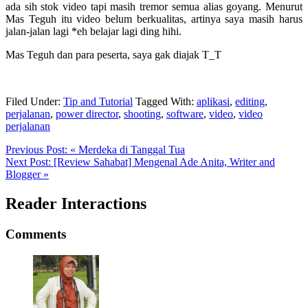
ada sih stok video tapi masih tremor semua alias goyang. Menurut
Mas Teguh itu video belum berkualitas, artinya saya masih harus
jalan-jalan lagi *eh belajar lagi ding hihi.
Mas Teguh dan para peserta, saya gak diajak T_T
Filed Under:
Tip and Tutorial
Tagged With:
aplikasi
,
editing
,
perjalanan
,
power director
,
shooting
,
software
,
video
,
video
perjalanan
Previous Post:
« Merdeka di Tanggal Tua
Next Post:
[Review Sahabat] Mengenal Ade Anita, Writer and
Blogger »
Reader Interactions
Comments