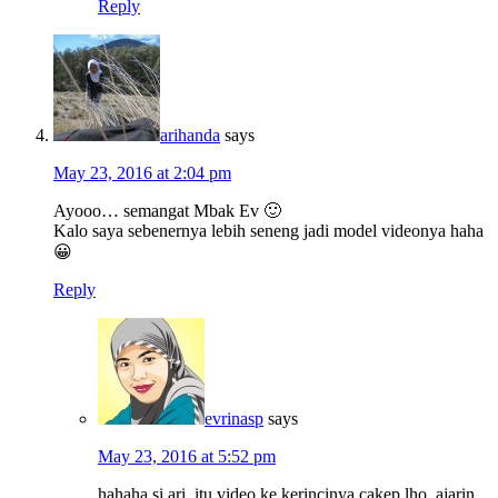
Reply
arihanda
says
May 23, 2016 at 2:04 pm
Ayooo… semangat Mbak Ev 🙂
Kalo saya sebenernya lebih seneng jadi model videonya haha
😀
Reply
evrinasp
says
May 23, 2016 at 5:52 pm
hahaha si ari, itu video ke kerincinya cakep lho, ajarin