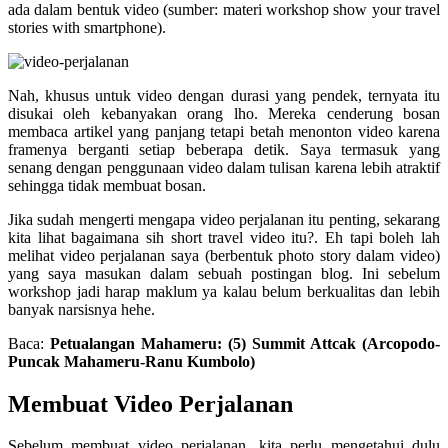
ada dalam bentuk video (sumber: materi workshop show your travel
stories with smartphone).
Nah, khusus untuk video dengan durasi yang pendek, ternyata itu
disukai oleh kebanyakan orang lho. Mereka cenderung bosan
membaca artikel yang panjang tetapi betah menonton video karena
framenya berganti setiap beberapa detik. Saya termasuk yang
senang dengan penggunaan video dalam tulisan karena lebih atraktif
sehingga tidak membuat bosan.
Jika sudah mengerti mengapa video perjalanan itu penting, sekarang
kita lihat bagaimana sih short travel video itu?. Eh tapi boleh lah
melihat video perjalanan saya (berbentuk photo story dalam video)
yang saya masukan dalam sebuah postingan blog. Ini sebelum
workshop jadi harap maklum ya kalau belum berkualitas dan lebih
banyak narsisnya hehe.
Baca:
Petualangan Mahameru: (5) Summit Attcak (Arcopodo-
Puncak Mahameru-Ranu Kumbolo)
Membuat Video Perjalanan
Sebelum membuat video perjalanan, kita perlu mengetahui dulu