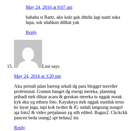
May 24, 2016 at 9:07 am
bahaha si Bartz, aku kalo gak ditulis lagi nanti suka
lupa, sok silahkan dilihat yak
Reply
Lusi
says
May 24, 2016 at 3:20 pm
Aku pernah jalan bareng sekali dg para blogger traveller
profesional. Gumun banget dg energi mereka, planning
pribadi mrk diluar acara & gerakan mereka tu nggak norak
kyk aku yg mburu foto. Kayaknya mrk nggak nunduk terus
ke layar juga, tapi kok twitter & IG sudah langsung nongol
aja foto2 & video perjalanan yg sdh edited. Bagus2. Ckckckk
pancen beda orang2 spt beliau2 ini.
Reply