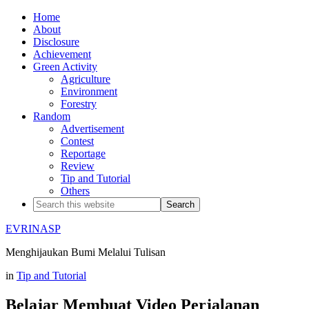
Home
About
Disclosure
Achievement
Green Activity
Agriculture
Environment
Forestry
Random
Advertisement
Contest
Reportage
Review
Tip and Tutorial
Others
EVRINASP
Menghijaukan Bumi Melalui Tulisan
in
Tip and Tutorial
Belajar Membuat Video Perjalanan