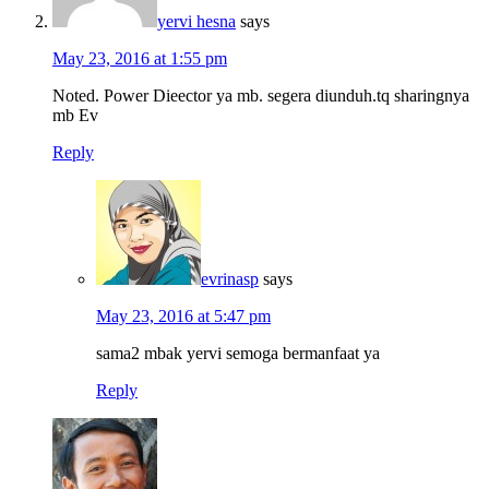
yervi hesna
says
May 23, 2016 at 1:55 pm
Noted. Power Dieector ya mb. segera diunduh.tq sharingnya
mb Ev
Reply
evrinasp
says
May 23, 2016 at 5:47 pm
sama2 mbak yervi semoga bermanfaat ya
Reply