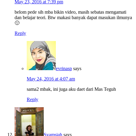
May 23, 2016 at 7:39 pm
belom pede sih mba bikin video, masih sebatas mengamati
dan belajar teori. Btw makasi banyak dapat masukan ilmunya
🙂
Reply
evrinasp
says
May 24, 2016 at 4:07 am
sama2 mbak, ini juga aku daet dari Mas Teguh
Reply
Syamsiah
says