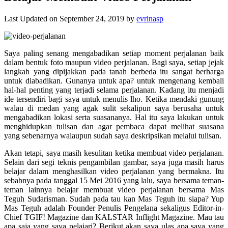
Last Updated on September 24, 2019 by
evrinasp
Saya paling senang mengabadikan setiap moment perjalanan baik
dalam bentuk foto maupun video perjalanan. Bagi saya, setiap jejak
langkah yang dipijakkan pada tanah berbeda itu sangat berharga
untuk diabadikan. Gunanya untuk apa? untuk mengenang kembali
hal-hal penting yang terjadi selama perjalanan. Kadang itu menjadi
ide tersendiri bagi saya untuk menulis lho. Ketika mendaki gunung
walau di medan yang agak sulit sekalipun saya berusaha untuk
mengabadikan lokasi serta suasananya. Hal itu saya lakukan untuk
menghidupkan tulisan dan agar pembaca dapat melihat suasana
yang sebenarnya walaupun sudah saya deskripsikan melalui tulisan.
Akan tetapi, saya masih kesulitan ketika membuat video perjalanan.
Selain dari segi teknis pengambilan gambar, saya juga masih harus
belajar dalam menghasilkan video perjalanan yang bermakna. Itu
sebabnya pada tanggal 15 Mei 2016 yang lalu, saya bersama teman-
teman lainnya belajar membuat video perjalanan bersama Mas
Teguh Sudarisman. Sudah pada tau kan Mas Teguh itu siapa? Yup
Mas Teguh adalah Founder Penulis Pengelana sekaligus Editor-in-
Chief TGIF! Magazine dan KALSTAR Inflight Magazine. Mau tau
apa saja yang saya pelajari? Berikut akan saya ulas apa saya yang