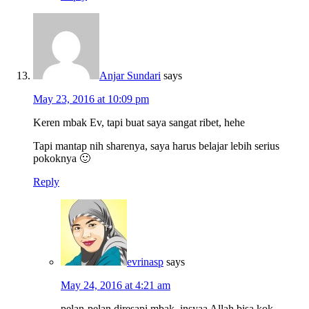
Anjar Sundari
says
May 23, 2016 at 10:09 pm
Keren mbak Ev, tapi buat saya sangat ribet, hehe
Tapi mantap nih sharenya, saya harus belajar lebih serius
pokoknya 🙂
Reply
evrinasp
says
May 24, 2016 at 4:21 am
pelan-pelan diresapi mbak, insyaa Allah bisa kok