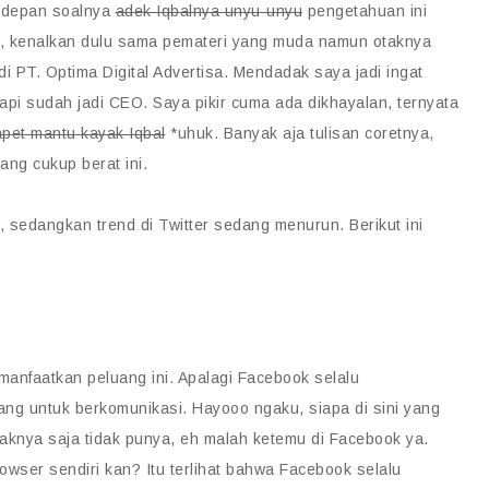
e depan soalnya
adek Iqbalnya unyu-unyu
pengetahuan ini
, kenalkan dulu sama pemateri yang muda namun otaknya
 PT. Optima Digital Advertisa. Mendadak saya jadi ingat
pi sudah jadi CEO. Saya pikir cuma ada dikhayalan, ternyata
pet mantu kayak Iqbal
*uhuk. Banyak aja tulisan coretnya,
ang cukup berat ini.
, sedangkan trend di Twitter sedang menurun. Berikut ini
anfaatkan peluang ini. Apalagi Facebook selalu
g untuk berkomunikasi. Hayooo ngaku, siapa di sini yang
knya saja tidak punya, eh malah ketemu di Facebook ya.
ser sendiri kan? Itu terlihat bahwa Facebook selalu