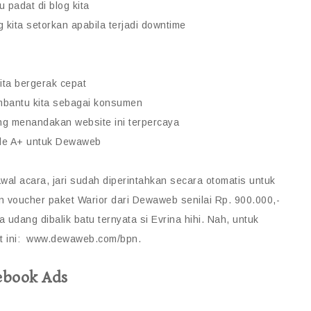
 padat di blog kita
ita setorkan apabila terjadi downtime
ita bergerak cepat
embantu kita sebagai konsumen
ng menandakan website ini terpercaya
ade A+ untuk Dewaweb
al acara, jari sudah diperintahkan secara otomatis untuk
n voucher paket Warior dari Dewaweb senilai Rp. 900.000,-
a udang dibalik batu ternyata si Evrina hihi. Nah, untuk
ikut ini: www.dewaweb.com/bpn.
ebook Ads