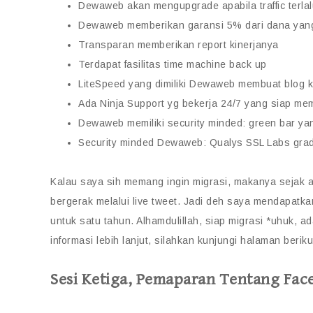
Dewaweb akan mengupgrade apabila traffic terlalu
Dewaweb memberikan garansi 5% dari dana yang k
Transparan memberikan report kinerjanya
Terdapat fasilitas time machine back up
LiteSpeed yang dimiliki Dewaweb membuat blog k
Ada Ninja Support yg bekerja 24/7 yang siap m
Dewaweb memiliki security minded: green bar ya
Security minded Dewaweb: Qualys SSL Labs gr
Kalau saya sih memang ingin migrasi, makanya sejak aw
bergerak melalui live tweet. Jadi deh saya mendapatka
untuk satu tahun. Alhamdulillah, siap migrasi *uhuk, ad
informasi lebih lanjut, silahkan kunjungi halaman ber
Sesi Ketiga, Pemaparan Tentang Fac