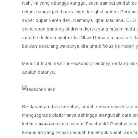
Nah, ini yang ditunggu-tunggu, saya sampai pindah k
teknis banget jadi harus fokus ke
iqbal
materi. Pertama
super duper keren deh. Namanya Iqbal Maulana, CEO di
sama oppa ganteng di drama korea yang masih muda ta
ada tho di dunia nyata kita.
Mbak Ratna aja mau kok da
baiklah sekarang waktunya kita untuk fokus ke materi y
Menurut Iqbal, saat ini Facebook trendnya sedang naik
adalah datanya:
Berdasarkan data tersebut, sudah seharusnya kita mem
mengupgrade platformnya sehingga mengubah cara oran
ketemu
mantan
teman lama di Facebook? Padahal konta
Kemudian yang terbaru adalah Facebook sudah ada brow