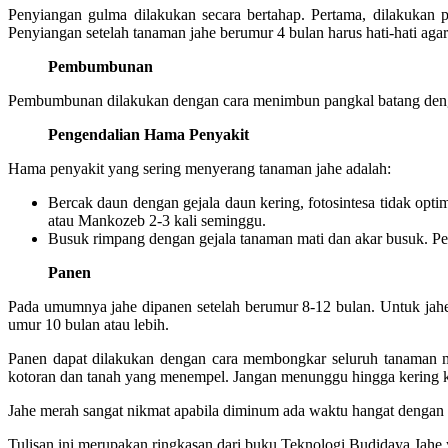
Penyiangan gulma dilakukan secara bertahap. Pertama, dilakukan
Penyiangan setelah tanaman jahe berumur 4 bulan harus hati-hati aga
Pembumbunan
Pembumbunan dilakukan dengan cara menimbun pangkal batang dengan
Pengendalian Hama Penyakit
Hama penyakit yang sering menyerang tanaman jahe adalah:
Bercak daun dengan gejala daun kering, fotosintesa tidak opt
atau Mankozeb 2-3 kali seminggu.
Busuk rimpang dengan gejala tanaman mati dan akar busuk. Pen
Panen
Pada umumnya jahe dipanen setelah berumur 8-12 bulan. Untuk jahe
umur 10 bulan atau lebih.
Panen dapat dilakukan dengan cara membongkar seluruh tanaman m
kotoran dan tanah yang menempel. Jangan menunggu hingga kering ka
Jahe merah sangat nikmat apabila diminum ada waktu hangat dengan 
Tulisan ini merupakan ringkasan dari buku Teknologi Budidaya Jahe