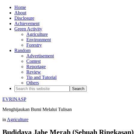
Home
About
Disclosure
Achievement
Green Activity
Agriculture
Environment
Forestry
Random
Advertisement
Contest
Reportage
Review
Tip and Tutorial
Others
EVRINASP
Menghijaukan Bumi Melalui Tulisan
in
Agriculture
Budidaya Jahe Merah (Sebuah Ringkasan)