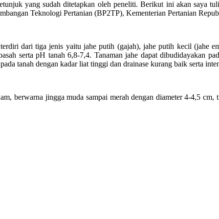
tunjuk yang sudah ditetapkan oleh peneliti. Berikut ini akan saya tu
embangan Teknologi Pertanian (BP2TP), Kementerian Pertanian Repub
erdiri dari tiga jenis yaitu jahe putih (gajah), jahe putih kecil (jah
asah serta pH tanah 6,8-7,4. Tanaman jahe dapat dibudidayakan pad
 tanah dengan kadar liat tinggi dan drainase kurang baik serta inten
tajam, berwarna jingga muda sampai merah dengan diameter 4-4,5 cm, 