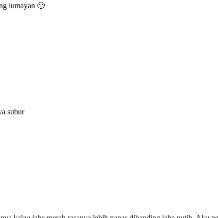
ang lumayan 🙂
ya subur
nya kalau jahe merah rasanya lebih panas dibanding jahe putih. Aku p