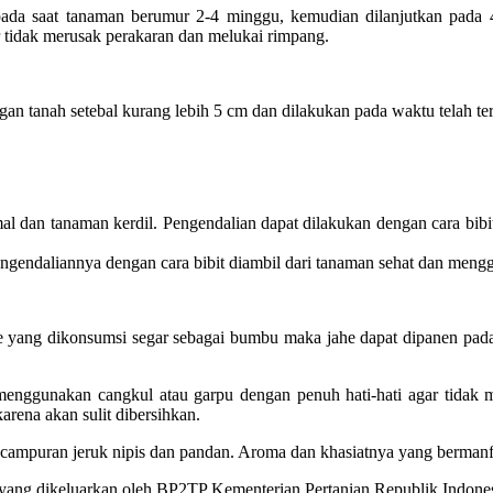
 pada saat tanaman berumur 2-4 minggu, kemudian dilanjutkan pada
r tidak merusak perakaran dan melukai rimpang.
 tanah setebal kurang lebih 5 cm dan dilakukan pada waktu telah te
imal dan tanaman kerdil. Pengendalian dapat dilakukan dengan cara b
gendaliannya dengan cara bibit diambil dari tanaman sehat dan mengg
 yang dikonsumsi segar sebagai bumbu maka jahe dapat dipanen pada
enggunakan cangkul atau garpu dengan penuh hati-hati agar tidak m
rena akan sulit dibersihkan.
campuran jeruk nipis dan pandan. Aroma dan khasiatnya yang bermanf
 yang dikeluarkan oleh BP2TP Kementerian Pertanian Republik Indones