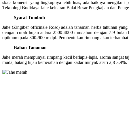
skala komersil yang lingkupnya lebih luas, ada baiknya mengikuti pe
Teknologi Budidaya Jahe keluaran Balai Besar Pengkajian dan Peng
Syarat Tumbuh
Jahe (Zingiber officinale Rosc) adalah tanaman herba tahunan yang t
dengan curah hujan antara 2500-4000 mm/tahun dengan 7-9 bulan b
optimum pada 300-900 m dpl. Pembentukan rimpang akan terhambat pada
Bahan Tanaman
Jahe merah mempunyai rimpang kecil berlapis-lapis, aroma sangat 
muda, batang hijau kemerahan dengan kadar minyak atsiri 2,8-3,9%.