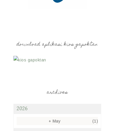
download aplikasi kios gapoktan
archives
2026
+
May
(1)