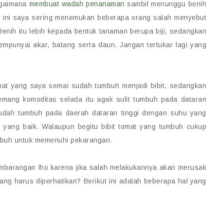
agaimana
membuat wadah penanaman
sambil menunggu benih
ma ini saya sering menemukan beberapa orang salah menyebut
Benih itu lebih kepada bentuk tanaman berupa biji, sedangkan
empunyai akar, batang serta daun. Jangan tertukar lagi yang
omat yang saya semai sudah tumbuh menjadi bibit, sedangkan
emang komoditas selada itu agak sulit tumbuh pada dataran
udah tumbuh pada daerah dataran tinggi dengan suhu yang
 yang baik. Walaupun begitu bibit tomat yang tumbuh cukup
mbuh untuk memenuhi pekarangan.
sembarangan lho karena jika salah melakukannya akan merusak
ang harus diperhatikan? Berikut ini adalah beberapa hal yang