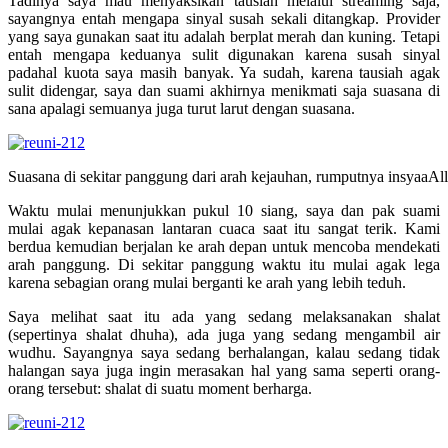
Tadinya saya mau menyaksikan tausiah melalui streaming saja,
sayangnya entah mengapa sinyal susah sekali ditangkap. Provider
yang saya gunakan saat itu adalah berplat merah dan kuning. Tetapi
entah mengapa keduanya sulit digunakan karena susah sinyal
padahal kuota saya masih banyak. Ya sudah, karena tausiah agak
sulit didengar, saya dan suami akhirnya menikmati saja suasana di
sana apalagi semuanya juga turut larut dengan suasana.
Suasana di sekitar panggung dari arah kejauhan, rumputnya insyaaAl
Waktu mulai menunjukkan pukul 10 siang, saya dan pak suami
mulai agak kepanasan lantaran cuaca saat itu sangat terik. Kami
berdua kemudian berjalan ke arah depan untuk mencoba mendekati
arah panggung. Di sekitar panggung waktu itu mulai agak lega
karena sebagian orang mulai berganti ke arah yang lebih teduh.
Saya melihat saat itu ada yang sedang melaksanakan shalat
(sepertinya shalat dhuha), ada juga yang sedang mengambil air
wudhu. Sayangnya saya sedang berhalangan, kalau sedang tidak
halangan saya juga ingin merasakan hal yang sama seperti orang-
orang tersebut: shalat di suatu moment berharga.