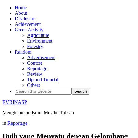
Home
About
Disclosure
Achievement
Green Activity
Agriculture
Environment
Forestry
Random
Advertisement
Contest
Reportage
Review
Tip and Tutorial
Others
EVRINASP
Menghijaukan Bumi Melalui Tulisan
in
Reportage
Buih yang Menyatu dengan Gelombang