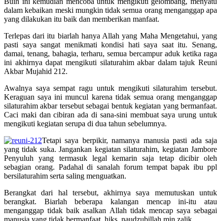
Buih ini kemudian mencoba untuk mengikuti gelombang, menyatu
dalam kebaikan meski mungkin tidak semua orang menganggap apa
yang dilakukan itu baik dan memberikan manfaat.
Terlepas dari itu biarlah hanya Allah yang Maha Mengetahui, yang
pasti saya sangat menikmati kondisi hati saya saat itu. Senang,
damai, tenang, bahagia, terharu, semua bercampur aduk ketika raga
ini akhirnya dapat mengikuti silaturahim akbar dalam tajuk Reuni
Akbar Mujahid 212.
Awalnya saya sempat ragu untuk mengikuti silaturahim tersebut.
Keraguan saya ini muncul karena tidak semua orang menganggap
silaturahim akbar tersebut sebagai bentuk kegiatan yang bermanfaat.
Caci maki dan cibiran ada di sana-sini membuat saya urung untuk
mengikuti kegiatan serupa di dua tahun sebelumnya.
Tetapi saya berpikir, namanya manusia pasti ada saja
yang tidak suka. Jangankan kegiatan silaturahim, kegiatan Jambore
Penyuluh yang termasuk legal kemarin saja tetap dicibir oleh
sebagian orang. Padahal di sanalah forum tempat bapak ibu ppl
bersilaturahim serta saling menguatkan.
Berangkat dari hal tersebut, akhirnya saya memutuskan untuk
berangkat. Biarlah beberapa kalangan mencap ini-itu atau
menganggap tidak baik asalkan Allah tidak mencap saya sebagai
manusia yang tidak bermanfaat, hiks, naudzubillah min zalik.