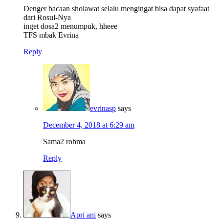
Denger bacaan sholawat selalu mengingat bisa dapat syafaat
dari Rosul-Nya
inget dosa2 menumpuk, hheee
TFS mbak Evrina
Reply
evrinasp
says
December 4, 2018 at 6:29 am
Sama2 rohma
Reply
Apri ani
says