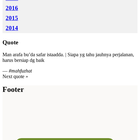
2016
2015
2014
Quote
Man arafa bu’da safar istaadda. | Siapa yg tahu jauhnya perjalanan,
harus bersiap dg baik
—
#mahfuzhat
Next quote »
Footer