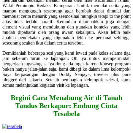
menularkan kebaikan melalui cerita oleh mas Rachmadin Ismail,
Wakil Pemimpin Redaksi Kumparan. Untuk memulai cerita yang
mampu menggugah seseorang agar berubah dapat dimulai dari
membuat cerita menarik yang seemosinal mungkin tetapi to the point
alias tidak terlalu naratif. Kemudian ditambahkan juga dengan
element visual yang mendukung dan gunakan konteks yang lebih
mudah dipahami oleh orang awam sekalipun. Akan lebih baik
apabila pendekatan yang digunakan lebih ke personal sehingga
seseorang seakan ikut dalam cerita tersebut.
Demikianlah beberapa sesi yang kami lewati pada kelas selama tiga
jam sebelum turun ke lapangan. Oh iya untuk mempermudah
pengerjaan tugas-tugas, iya dong ada tugas karena konsep program
bukan hanya jalan-jalan saja, kami dibagi ke dalam lima kelompok.
Saya berpasangan dengan Doddy Senjaya, traveler plus pure
blogger dari Jakarta. Setelah pembagian kelompok selesai, kami
semua melanjutkan kegiatan visit ke lapangan.
Begini Cara Menabung Air di Tanah
Tandus Berkapur: Embung Cinta
Tesabela