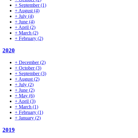
+
September
(1)
+
August
(4)
+
July
(4)
+
June
(4)
+
April
(2)
+
March
(2)
+
February
(2)
2020
+
December
(2)
+
October
(3)
+
September
(3)
+
August
(2)
+
July
(2)
+
June
(2)
+
May
(6)
+
April
(3)
+
March
(1)
+
February
(1)
+
January
(2)
2019