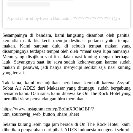
A post shared by Evrina Budiastuti ???????????????? (@evrinasp)
Sesampainya di bandara, kami langsung disambut oleh panitia,
kemudian naik bis kecil menuju destinasi pertama yaitu: tempat
makan. Kami sarapan dulu di sebuah tempat makan yang
disampingnya terdapat tempat oleh-oleh *maaf saya lupa namanya.
Menu yang disajikan saat itu adalah nasi kuning dengan berbagai
lauk. Sayangnya saat itu saya sudah kekenyangan karena sudah
makan di pesawat, jadi hanya menyicipi sedikit saja nasi kuning
yang tersaji.
Tak lama, kami melanjutkan perjalanan kembali karena Asyraf,
Sobat Air ADES dari Makassar yang ditunggu, sudah bergabung
bersama kami. Dari sana, kami dibawa ke On The Rock Hotel yang
memiliki view pemandangan biru memukau.
https://www.instagram.com/p/BoImX9OhOBP/?
utm_source=ig_web_button_share_sheet
Selama kurang lebih tiga jam berada di On The Rock Hotel, kami
diberikan pengarahan dari pihak ADES Indonesia mengenai seluruh