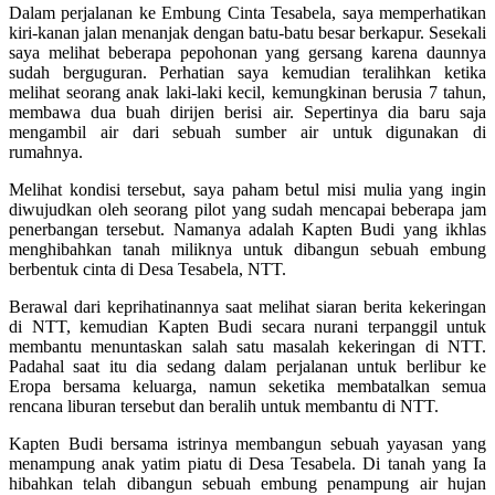
Dalam perjalanan ke Embung Cinta Tesabela, saya memperhatikan
kiri-kanan jalan menanjak dengan batu-batu besar berkapur. Sesekali
saya melihat beberapa pepohonan yang gersang karena daunnya
sudah berguguran. Perhatian saya kemudian teralihkan ketika
melihat seorang anak laki-laki kecil, kemungkinan berusia 7 tahun,
membawa dua buah dirijen berisi air. Sepertinya dia baru saja
mengambil air dari sebuah sumber air untuk digunakan di
rumahnya.
Melihat kondisi tersebut, saya paham betul misi mulia yang ingin
diwujudkan oleh seorang pilot yang sudah mencapai beberapa jam
penerbangan tersebut. Namanya adalah Kapten Budi yang ikhlas
menghibahkan tanah miliknya untuk dibangun sebuah embung
berbentuk cinta di Desa Tesabela, NTT.
Berawal dari keprihatinannya saat melihat siaran berita kekeringan
di NTT, kemudian Kapten Budi secara nurani terpanggil untuk
membantu menuntaskan salah satu masalah kekeringan di NTT.
Padahal saat itu dia sedang dalam perjalanan untuk berlibur ke
Eropa bersama keluarga, namun seketika membatalkan semua
rencana liburan tersebut dan beralih untuk membantu di NTT.
Kapten Budi bersama istrinya membangun sebuah yayasan yang
menampung anak yatim piatu di Desa Tesabela. Di tanah yang Ia
hibahkan telah dibangun sebuah embung penampung air hujan