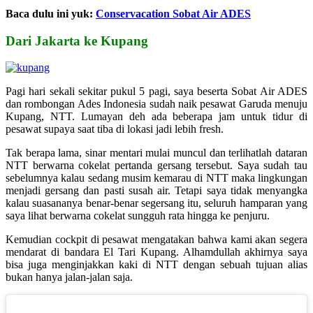
Baca dulu ini yuk:
Conservacation Sobat Air ADES
Dari Jakarta ke Kupang
Pagi hari sekali sekitar pukul 5 pagi, saya beserta Sobat Air ADES
dan rombongan Ades Indonesia sudah naik pesawat Garuda menuju
Kupang, NTT. Lumayan deh ada beberapa jam untuk tidur di
pesawat supaya saat tiba di lokasi jadi lebih fresh.
Tak berapa lama, sinar mentari mulai muncul dan terlihatlah dataran
NTT berwarna cokelat pertanda gersang tersebut. Saya sudah tau
sebelumnya kalau sedang musim kemarau di NTT maka lingkungan
menjadi gersang dan pasti susah air. Tetapi saya tidak menyangka
kalau suasananya benar-benar segersang itu, seluruh hamparan yang
saya lihat berwarna cokelat sungguh rata hingga ke penjuru.
Kemudian cockpit di pesawat mengatakan bahwa kami akan segera
mendarat di bandara El Tari Kupang. Alhamdullah akhirnya saya
bisa juga menginjakkan kaki di NTT dengan sebuah tujuan alias
bukan hanya jalan-jalan saja.