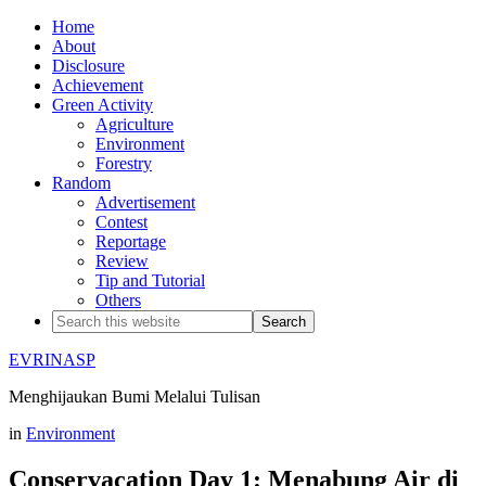
Home
About
Disclosure
Achievement
Green Activity
Agriculture
Environment
Forestry
Random
Advertisement
Contest
Reportage
Review
Tip and Tutorial
Others
EVRINASP
Menghijaukan Bumi Melalui Tulisan
in
Environment
Conservacation Day 1: Menabung Air di