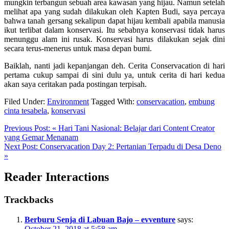
mungkin terbangun sebuah area kawasan yang hijau. Namun setelah
melihat apa yang sudah dilakukan oleh Kapten Budi, saya percaya
bahwa tanah gersang sekalipun dapat hijau kembali apabila manusia
ikut terlibat dalam konservasi. Itu sebabnya konservasi tidak harus
menunggu alam ini rusak. Konservasi harus dilakukan sejak dini
secara terus-menerus untuk masa depan bumi.
Baiklah, nanti jadi kepanjangan deh. Cerita Conservacation di hari
pertama cukup sampai di sini dulu ya, untuk cerita di hari kedua
akan saya ceritakan pada postingan terpisah.
Filed Under:
Environment
Tagged With:
conservacation
,
embung
cinta tesabela
,
konservasi
Previous Post:
« Hari Tani Nasional: Belajar dari Content Creator
yang Gemar Menanam
Next Post:
Conservacation Day 2: Pertanian Terpadu di Desa Deno
»
Reader Interactions
Trackbacks
Berburu Senja di Labuan Bajo – evventure
says:
October 21, 2018 at 5:58 am