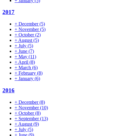
+
January
(5)
2017
+
December
(5)
+
November
(5)
+
October
(2)
+
August
(5)
+
July
(5)
+
June
(7)
+
May
(11)
+
April
(8)
+
March
(6)
+
February
(8)
+
January
(6)
2016
+
December
(8)
+
November
(10)
+
October
(8)
+
September
(13)
+
August
(9)
+
July
(5)
+
June
(9)