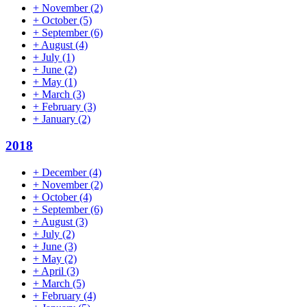
+
November
(2)
+
October
(5)
+
September
(6)
+
August
(4)
+
July
(1)
+
June
(2)
+
May
(1)
+
March
(3)
+
February
(3)
+
January
(2)
2018
+
December
(4)
+
November
(2)
+
October
(4)
+
September
(6)
+
August
(3)
+
July
(2)
+
June
(3)
+
May
(2)
+
April
(3)
+
March
(5)
+
February
(4)