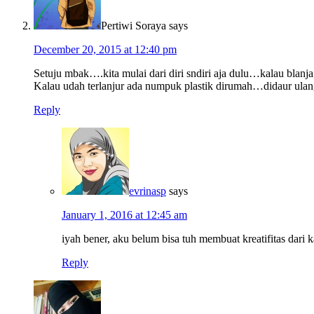
Pertiwi Soraya
says
December 20, 2015 at 12:40 pm
Setuju mbak….kita mulai dari diri sndiri aja dulu…kalau blanj
Kalau udah terlanjur ada numpuk plastik dirumah…didaur ulang 
Reply
evrinasp
says
January 1, 2016 at 12:45 am
iyah bener, aku belum bisa tuh membuat kreatifitas dari k
Reply