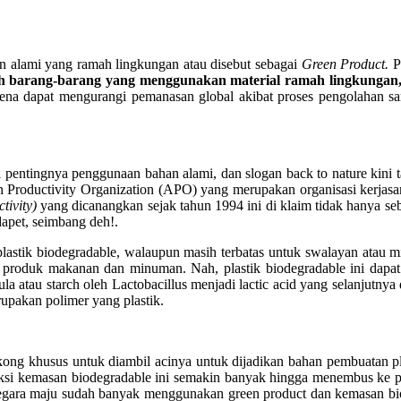
 alami yang ramah lingkungan atau disebut sebagai
Green Product.
P
ah barang-barang yang menggunakan material ramah lingkungan
rena dapat mengurangi pemanasan global akibat proses pengolahan 
 pentingnya penggunaan bahan alami, dan slogan back to nature kini 
roductivity Organization (APO) yang merupakan organisasi kerjasama
tivity)
yang dicanangkan sejak tahun 1994 ini di klaim tidak hanya sebag
apet, seimbang deh!.
astik biodegradable, walaupun masih terbatas untuk swalayan atau m
produk makanan dan minuman. Nah, plastik biodegradable ini dapat 
ula atau starch oleh Lactobacillus menjadi lactic acid yang selanjutn
erupakan polimer yang plastik.
ngkong khusus untuk diambil acinya untuk dijadikan bahan pembuatan pl
ksi kemasan biodegradable ini semakin banyak hingga menembus ke pasa
 negara maju sudah banyak menggunakan green product dan kemasan bi