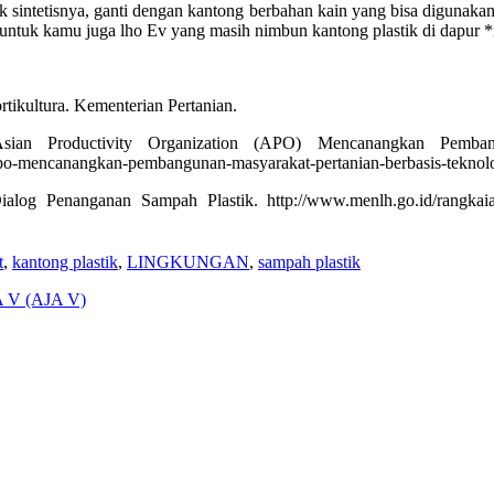
 sintetisnya, ganti dengan kantong berbahan kain yang bisa digunakan
ku untuk kamu juga lho Ev yang masih nimbun kantong plastik di dapur 
tikultura. Kementerian Pertanian.
Asian Productivity Organization (APO) Mencanangkan Pembang
n-apo-mencanangkan-pembangunan-masyarakat-pertanian-berbasis-teknol
g Penanganan Sampah Plastik. http://www.menlh.go.id/rangkaian-h
t
,
kantong plastik
,
LINGKUNGAN
,
sampah plastik
A V (AJA V)