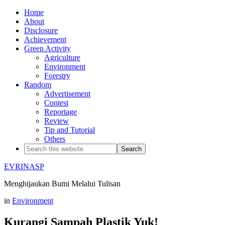
Home
About
Disclosure
Achievement
Green Activity
Agriculture
Environment
Forestry
Random
Advertisement
Contest
Reportage
Review
Tip and Tutorial
Others
EVRINASP
Menghijaukan Bumi Melalui Tulisan
in
Environment
Kurangi Sampah Plastik Yuk!