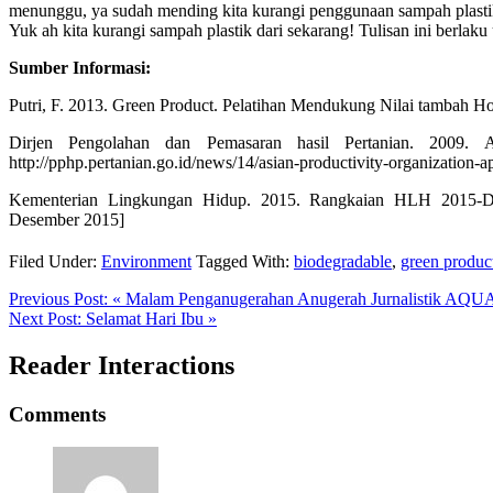
menunggu, ya sudah mending kita kurangi penggunaan sampah plastik
Yuk ah kita kurangi sampah plastik dari sekarang! Tulisan ini berla
Sumber Informasi:
Putri, F. 2013. Green Product. Pelatihan Mendukung Nilai tambah Hor
Dirjen Pengolahan dan Pemasaran hasil Pertanian. 2009. 
http://pphp.pertanian.go.id/news/14/asian-productivity-organizatio
Kementerian Lingkungan Hidup. 2015. Rangkaian HLH 2015-Dialo
Desember 2015]
Filed Under:
Environment
Tagged With:
biodegradable
,
green produc
Previous Post:
« Malam Penganugerahan Anugerah Jurnalistik AQU
Next Post:
Selamat Hari Ibu »
Reader Interactions
Comments