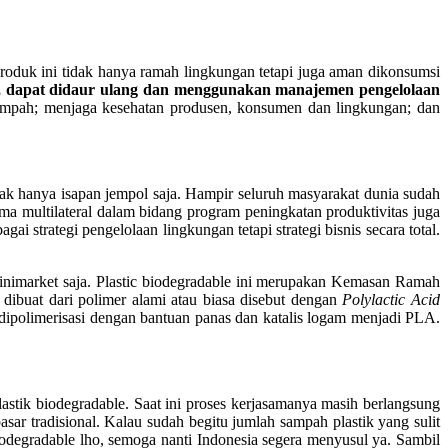
roduk ini tidak hanya ramah lingkungan tetapi juga aman dikonsumsi
, dapat didaur ulang dan menggunakan manajemen pengelolaan
sampah; menjaga kesehatan produsen, konsumen dan lingkungan; dan
tak hanya isapan jempol saja. Hampir seluruh masyarakat dunia sudah
 multilateral dalam bidang program peningkatan produktivitas juga
ai strategi pengelolaan lingkungan tetapi strategi bisnis secara total.
inimarket saja. Plastic biodegradable ini merupakan Kemasan Ramah
dibuat dari polimer alami atau biasa disebut dengan
Polylactic Acid
ya dipolimerisasi dengan bantuan panas dan katalis logam menjadi PLA.
astik biodegradable. Saat ini proses kerjasamanya masih berlangsung
r tradisional. Kalau sudah begitu jumlah sampah plastik yang sulit
odegradable lho, semoga nanti Indonesia segera menyusul ya. Sambil