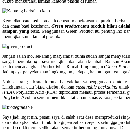
cukup mengurangi jumlah kantong plastik di rumah.
Kemudian cara kedua adalah dengan mengkonsumsi produk berbahan
dan aman bagi kesehatan.
Green product
atau produk hijau adal
sampah yang baik
. Penggunaan Green Product itu penting lho ka
meningkatkan nilai jual produk.
Jangan salah lho, sekarang masyarakat dunia sudah sangat menyadari
sangat mendukung upaya menghijaukan alam kembali. Bahkan Asian P
telah mencanangkan Produktivitas Ramah Lingkungan (
Green Produc
Jadi upaya penyelamatan lingkungannya dapet, keuntungannya juga d
Nah sekarang nih sudah mulai banyak kan ya penggunaan kantong pl
Lingkungan atau biasa disebut dengan
sustainable packaging
untuk 
(PLA)
. Polylactic Acid (PLA) diproduksi melalui proses fermentasi g
Polylactic Acid itu sendiri memiliki sifat tahan panas & kuat, serta m
Saya jadi ingat nih, petani saya di salah satu desa memproduksi si
dan diharapkan akan tumbuh lagi perusahaan sejenis sehingga produ
terurai sedikit demi sedikit akan semakin berkurang jumlahnya. Di