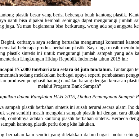
tong plastik besar yang berisi beberapa buah kantong plastik. Kant
aya nanti bisa dipakai kembali sehingga dapat mengurangi jumlah 
rang juga. Ya mau bagiamana bisa berkurang, wong ada saja anggota 
gini, ceritanya saya sedang berusaha mengurangi konsumsi kantong p
memakai beberapa produk berbahan plastik. Saya juga masih membutuhk
g plastik sintetis ini untuk mengurangi jumlah sampah yang ada k
Kementerian Lingkungan Hidup Republik Indonesia tahun 2015 ini:
apai 175.000 ton/hari atau setara 64 juta ton/tahun
. Tantangan t
merintah sedang melakukan berbagai upaya seperti pembatasan penggun
h dan produsen penghasil barang dan/atau barang dengan kemasan plastik
melalui Program Bank Sampah”
mpaikan dalam Rangkaian HLH 2015, Dialog Penanganan Sampah Pl
ya sampah plastik berbahan sintetis ini susah terurai secara alami l
asuk saya sendiri) masih mengolah sampah plastik ini dengan cara dib
li, contohnya adalah kantong plastik berbahan sintetis. Berbeda dengan
sampah kantong plastik perlu dong kita lakukan.
 berbahan kain sendiri yang diletakkan dalam bagasi motor sehingg