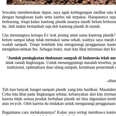
Sewaktu membereskan dapur, saya agak kebingungan melihat satu kan
dengan bungkusan kado serta kardus tak terpakai. Harapannya sup
berkurang, tetapi kalau kantong plastik rasanya masih belum berku
itu. Jadi makin bertambah saja deh kantong plastik di rumah.
Lha memangnya kenapa Ev kok pusing amat sama kantong plastik? Be
belum sampai tahap tidak memakai sama sekali, soalnya saya masih 
wadah sampah. Tetapi bolehlah kita mengurangi penggunaan kanton
mengkhawatirkan lho. Sebagai bukti, mari kita lihat informasi dari 
“
Jumlah peningkatan timbunan sampah di Indonesia telah menc
tidak ramah lingkungan. Untuk menanggulangi masalah tersebut, pe
tradisional, optimalisasi daur ulang sampah, kemitraan pemerinta
–disa
Tuh kan banyak banget sampah plastik yang kita hasilkan. Masalahn
Coba kita lihat pada lingkungan sekitar, kebanyakan dari kita (term
karena tidak semua produk berbahan plastik ini bisa digunakan kemba
atau recycle. Oleh karena itu tindakan untuk mengurangi penggunaan 
Bagaimana cara melakukannya? Kalau saya sering membawa kantong