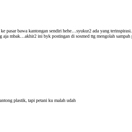
a ke pasar bawa kantongan sendiri hehe…syukur2 ada yang terinspirasi.
aja mbak…akhir2 ini byk postingan di sosmed ttg mengolah sampah plas
antong plastik, tapi petani ku malah udah