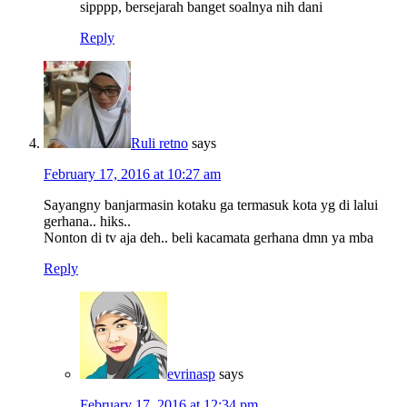
sipppp, bersejarah banget soalnya nih dani
Reply
Ruli retno
says
February 17, 2016 at 10:27 am
Sayangny banjarmasin kotaku ga termasuk kota yg di lalui
gerhana.. hiks..
Nonton di tv aja deh.. beli kacamata gerhana dmn ya mba
Reply
evrinasp
says
February 17, 2016 at 12:34 pm