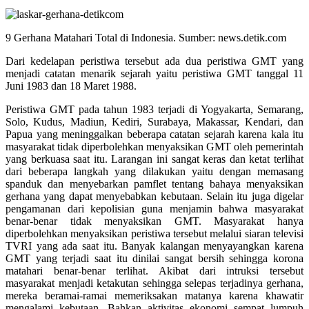
9 Gerhana Matahari Total di Indonesia. Sumber: news.detik.com
Dari kedelapan peristiwa tersebut ada dua peristiwa GMT yang
menjadi catatan menarik sejarah yaitu peristiwa GMT tanggal 11
Juni 1983 dan 18 Maret 1988.
Peristiwa GMT pada tahun 1983 terjadi di Yogyakarta, Semarang,
Solo, Kudus, Madiun, Kediri, Surabaya, Makassar, Kendari, dan
Papua yang meninggalkan beberapa catatan sejarah karena kala itu
masyarakat tidak diperbolehkan menyaksikan GMT oleh pemerintah
yang berkuasa saat itu. Larangan ini sangat keras dan ketat terlihat
dari beberapa langkah yang dilakukan yaitu dengan memasang
spanduk dan menyebarkan pamflet tentang bahaya menyaksikan
gerhana yang dapat menyebabkan kebutaan. Selain itu juga digelar
pengamanan dari kepolisian guna menjamin bahwa masyarakat
benar-benar tidak menyaksikan GMT. Masyarakat hanya
diperbolehkan menyaksikan peristiwa tersebut melalui siaran televisi
TVRI yang ada saat itu. Banyak kalangan menyayangkan karena
GMT yang terjadi saat itu dinilai sangat bersih sehingga korona
matahari benar-benar terlihat. Akibat dari intruksi tersebut
masyarakat menjadi ketakutan sehingga selepas terjadinya gerhana,
mereka beramai-ramai memeriksakan matanya karena khawatir
mengalami kebutaan. Bahkan aktivitas ekonomi sempat lumpuh