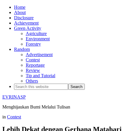
Home
About
Disclosure
Achievement
Green Activity
Agriculture
Environment
Forestry
Random
Advertisement
Contest
Reportage
Review
Tip and Tutorial
Others
EVRINASP
Menghijaukan Bumi Melalui Tulisan
in
Contest
Lebih Dekat dengan Gerhana Matahari