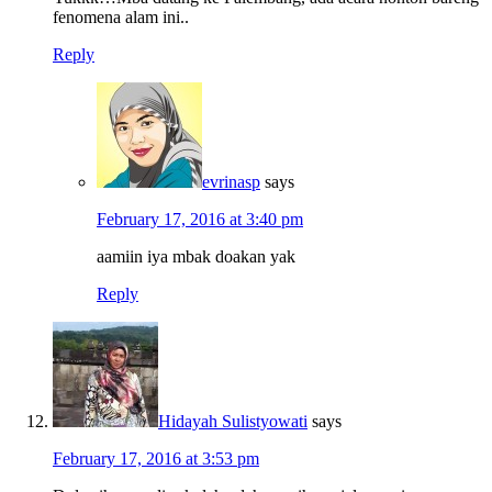
fenomena alam ini..
Reply
evrinasp
says
February 17, 2016 at 3:40 pm
aamiin iya mbak doakan yak
Reply
Hidayah Sulistyowati
says
February 17, 2016 at 3:53 pm