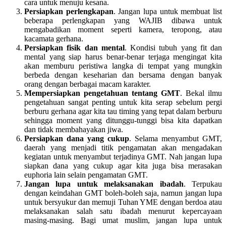
cara untuk menuju kesana.
Persiapkan perlengkapan
. Jangan lupa untuk membuat list
beberapa perlengkapan yang WAJIB dibawa untuk
mengabadikan moment seperti kamera, teropong, atau
kacamata gerhana.
Persiapkan fisik dan mental
. Kondisi tubuh yang fit dan
mental yang siap harus benar-benar terjaga mengingat kita
akan memburu peristiwa langka di tempat yang mungkin
berbeda dengan keseharian dan bersama dengan banyak
orang dengan berbagai macam karakter.
Mempersiapkan pengetahuan tentang GMT
. Bekal ilmu
pengetahuan sangat penting untuk kita serap sebelum pergi
berburu gerhana agar kita tau timing yang tepat dalam berburu
sehingga moment yang ditunggu-tunggi bisa kita dapatkan
dan tidak membahayakan jiwa.
Persiapkan dana yang cukup
. Selama menyambut GMT,
daerah yang menjadi titik pengamatan akan mengadakan
kegiatan untuk menyambut terjadinya GMT. Nah jangan lupa
siapkan dana yang cukup agar kita juga bisa merasakan
euphoria lain selain pengamatan GMT.
Jangan lupa untuk melaksanakan ibadah
. Terpukau
dengan keindahan GMT boleh-boleh saja, namun jangan lupa
untuk bersyukur dan memuji Tuhan YME dengan berdoa atau
melaksanakan salah satu ibadah menurut kepercayaan
masing-masing. Bagi umat muslim, jangan lupa untuk