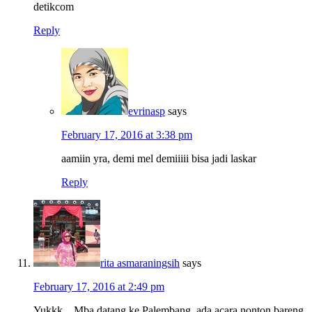
detikcom
Reply
evrinasp
says
February 17, 2016 at 3:38 pm
aamiin yra, demi mel demiiiii bisa jadi laskar
Reply
rita asmaraningsih
says
February 17, 2016 at 2:49 pm
Yukkk…Mba datang ke Palembang, ada acara nonton bareng