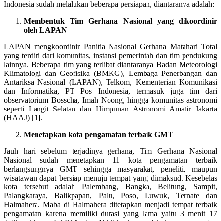
Indonesia sudah melalukan beberapa persiapan, diantaranya adalah:
Membentuk Tim Gerhana Nasional yang dikoordinir
oleh LAPAN
LAPAN mengkoordinir Panitia Nasional Gerhana Matahari Total
yang terdiri dari komunitas, instansi pemerintah dan tim pendukung
lainnya. Beberapa tim yang terlibat diantaranya Badan Meteorologi
Klimatologi dan Geofisika (BMKG), Lembaga Penerbangan dan
Antariksa Nasional (LAPAN), Telkom, Kementerian Komunikasi
dan Informatika, PT Pos Indonesia, termasuk juga tim dari
observatorium Bosscha, Imah Noong, hingga komunitas astronomi
seperti Langit Selatan dan Himpunan Astronomi Amatir Jakarta
(HAAJ) [1].
Menetapkan kota pengamatan terbaik GMT
Jauh hari sebelum terjadinya gerhana, Tim Gerhana Nasional
Nasional sudah menetapkan 11 kota pengamatan terbaik
berlangsungnya GMT sehingga masyarakat, peneliti, maupun
wisatawan dapat bersiap menuju tempat yang dimaksud. Kesebelas
kota tersebut adalah Palembang, Bangka, Belitung, Sampit,
Palangkaraya, Balikpapan, Palu, Poso, Luwuk, Ternate dan
Halmahera. Maba di Halmahera ditetapkan menjadi tempat terbaik
pengamatan karena memiliki durasi yang lama yaitu 3 menit 17