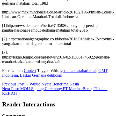
gerhana-matahari-total-1983
http://www.maximindonesia.co.id/article/2016/2/1969/Inilah-Lokasi-
Lintasan-Gerhana-Matahari-Total-di-Indonesia
[1]http://news.detik.com/berita/3135986/mengintip-persiapan-
panitia-nasional-sambut-gerhana-matahari total-2016
[2] http://nationalgeographic.co.id/berita/2016/01/inilah-12-provinsi-
yang-akan-dilintasi-gerhana-matahari-total
[3].
https://tekno.tempo.co/read/news/2016/02/15/061745022/gerhana-
matahari-tak-akan-terulang-dua-kali
Filed Under:
Contest
Tagged With:
gerhana matahari total
,
GMT
,
Indonesia
,
Laskar Gerhana detikcom
Previous Post:
« Wujud Nyata Berterima Kasih
Next Post:
MOU Signing Ceremony PT Martina Berto, Tbk dan
KEHATI »
Reader Interactions
Comments