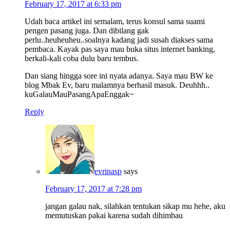
February 17, 2017 at 6:33 pm
Udah baca artikel ini semalam, terus konsul sama suami
pengen pasang juga. Dan dibilang gak
perlu..heuheuheu..soalnya kadang jadi susah diakses sama
pembaca. Kayak pas saya mau buka situs internet banking,
berkali-kali coba dulu baru tembus.
Dan siang hingga sore ini nyata adanya. Saya mau BW ke
blog Mbak Ev, baru malamnya berhasil masuk. Deuhhh..
kuGalauMauPasangApaEnggak~
Reply
evrinasp
says
February 17, 2017 at 7:28 pm
jangan galau nak, silahkan tentukan sikap mu hehe, aku
memutuskan pakai karena sudah dihimbau