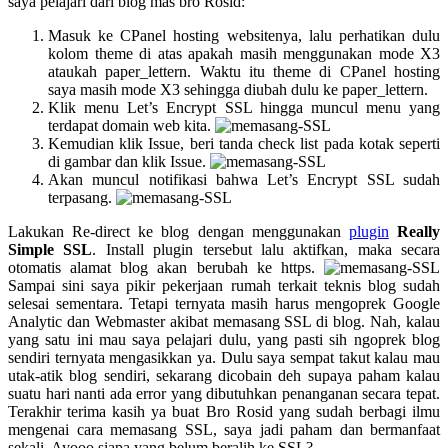
saya pelajari dari blog mas bro Rosid:
Masuk ke CPanel hosting websitenya, lalu perhatikan dulu
kolom theme di atas apakah masih menggunakan mode X3
ataukah paper_lettern. Waktu itu theme di CPanel hosting
saya masih mode X3 sehingga diubah dulu ke paper_lettern.
Klik menu Let’s Encrypt SSL hingga muncul menu yang
terdapat domain web kita.
Kemudian klik Issue, beri tanda check list pada kotak seperti
di gambar dan klik Issue.
Akan muncul notifikasi bahwa Let’s Encrypt SSL sudah
terpasang.
Lakukan Re-direct ke blog dengan menggunakan
plugin
Really
Simple SSL
. Install plugin tersebut lalu aktifkan, maka secara
otomatis alamat blog akan berubah ke https.
Sampai sini saya pikir pekerjaan rumah terkait teknis blog sudah
selesai sementara. Tetapi ternyata masih harus mengoprek Google
Analytic dan Webmaster akibat memasang SSL di blog. Nah, kalau
yang satu ini mau saya pelajari dulu, yang pasti sih ngoprek blog
sendiri ternyata mengasikkan ya. Dulu saya sempat takut kalau mau
utak-atik blog sendiri, sekarang dicobain deh supaya paham kalau
suatu hari nanti ada error yang dibutuhkan penanganan secara tepat.
Terakhir terima kasih ya buat Bro Rosid yang sudah berbagi ilmu
mengenai cara memasang SSL, saya jadi paham dan bermanfaat
sekali. Ayooo siapa yang belum beralih ke SSL?.