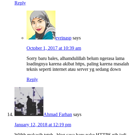
Reply
evrinasp
says
October 1, 2017 at 10:39 am
Sorry baru bales, alhamdulillah belum ngerasa lama
loadingnya karena akibat https, paling karena masalah
teknis seperti internet atau server yg sedang down
Reply
Ahmad Farhan
says
January 12, 2018 at 12:19 pm
Wiihh makasih teteh.. blog saya baru pake HTTPS nih jadi