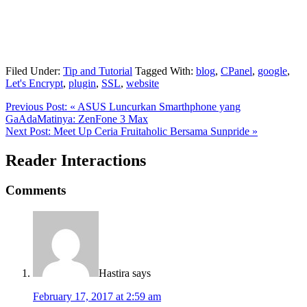
Filed Under:
Tip and Tutorial
Tagged With:
blog
,
CPanel
,
google
,
Let's Encrypt
,
plugin
,
SSL
,
website
Previous Post:
« ASUS Luncurkan Smarthphone yang
GaAdaMatinya: ZenFone 3 Max
Next Post:
Meet Up Ceria Fruitaholic Bersama Sunpride »
Reader Interactions
Comments
Hastira
says
February 17, 2017 at 2:59 am