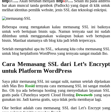
http://…..
Akan berubah menjadi
http
s
://….
Selain itu pada address
bar akan muncul tanda gembok (Padlock) yang dapat di klik untuk
melihat identitas pemilik website, jenis SSL dan teknologi enkripsi.
Beberapa orang mengatakan kalau memasang SSL ini baiknya
untuk web bertujuan bisnis saja. Namun ternyata saat ini sudah
dihimbau untuk menggunakan walaupun bukan web bertujuan
bisnis. Manfaat utamanya sih blog kita jadi lebih terpercaya.
Setelah mengetahui apa itu SSL, sekarang kita coba memasang SSL
untuk blog berplatform WordPress yang ternyata sangat mudah lho.
Cara Memasang
SSL dari Let’s Encrypt
untuk Platform WordPress
Saya pikir memasang SSL ini sangat sulit, namun setelah dijelaskan
oleh Mas Bro
Rosid
ternyata cara memasang SSL ini sangat mudah
lho. Oh iya ada beberapa hosting yang menyediakan layanan SSL
gratis pada CPanelnya seperti Cloud Hosting
Dewaweb
yang saya
gunakan ini. Jadi karena gratis, saya tidak perlu membayar lagi.
Oke berikut adalah cara memasang SSL dari Let’s Encrypt yang