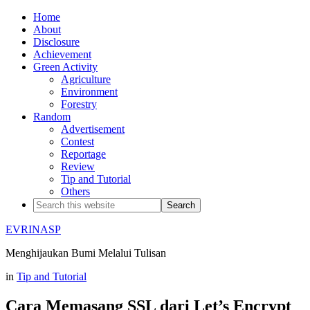
Home
About
Disclosure
Achievement
Green Activity
Agriculture
Environment
Forestry
Random
Advertisement
Contest
Reportage
Review
Tip and Tutorial
Others
EVRINASP
Menghijaukan Bumi Melalui Tulisan
in
Tip and Tutorial
Cara Memasang SSL dari Let’s Encrypt