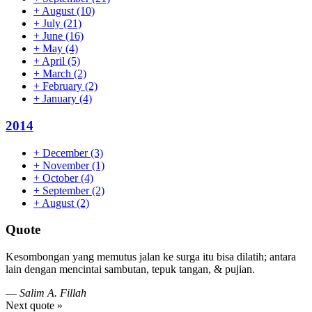
+
August
(10)
+
July
(21)
+
June
(16)
+
May
(4)
+
April
(5)
+
March
(2)
+
February
(2)
+
January
(4)
2014
+
December
(3)
+
November
(1)
+
October
(4)
+
September
(2)
+
August
(2)
Quote
Kesombongan yang memutus jalan ke surga itu bisa dilatih; antara
lain dengan mencintai sambutan, tepuk tangan, & pujian.
—
Salim A. Fillah
Next quote »