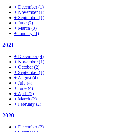
+
December
(1)
+
November
(1)
+
September
(1)
+
June
(2)
+
March
(3)
+
January
(1)
2021
+
December
(4)
+
November
(1)
+
October
(2)
+
September
(1)
+
August
(4)
+
July
(4)
+
June
(4)
+
April
(2)
+
March
(2)
+
February
(2)
2020
+
December
(2)