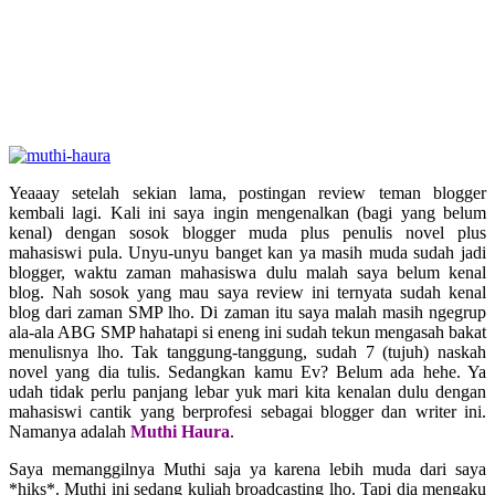
Yeaaay setelah sekian lama, postingan review teman blogger
kembali lagi. Kali ini saya ingin mengenalkan (bagi yang belum
kenal) dengan sosok blogger muda plus penulis novel plus
mahasiswi pula. Unyu-unyu banget kan ya masih muda sudah jadi
blogger, waktu zaman mahasiswa dulu malah saya belum kenal
blog. Nah sosok yang mau saya review ini ternyata sudah kenal
blog dari zaman SMP lho. Di zaman itu saya malah masih ngegrup
ala-ala ABG SMP hahatapi si eneng ini sudah tekun mengasah bakat
menulisnya lho. Tak tanggung-tanggung, sudah 7 (tujuh) naskah
novel yang dia tulis. Sedangkan kamu Ev? Belum ada hehe. Ya
udah tidak perlu panjang lebar yuk mari kita kenalan dulu dengan
mahasiswi cantik yang berprofesi sebagai blogger dan writer ini.
Namanya adalah
Muthi Haura
.
Saya memanggilnya Muthi saja ya karena lebih muda dari saya
*hiks*. Muthi ini sedang kuliah broadcasting lho. Tapi dia mengaku