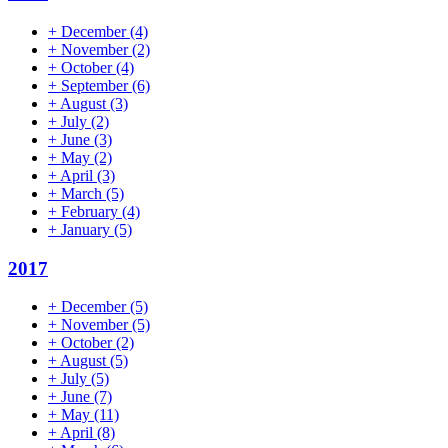
+
December
(4)
+
November
(2)
+
October
(4)
+
September
(6)
+
August
(3)
+
July
(2)
+
June
(3)
+
May
(2)
+
April
(3)
+
March
(5)
+
February
(4)
+
January
(5)
2017
+
December
(5)
+
November
(5)
+
October
(2)
+
August
(5)
+
July
(5)
+
June
(7)
+
May
(11)
+
April
(8)