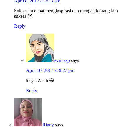
April 8, 2017 at 7:23 pm
Sukses itu dapat menginspirasi dan mengajak orang lain
sukses 🙂
Reply
evrinasp
says
April 10, 2017 at 9:27 pm
insyaaAllah 😀
Reply
Rinny
says