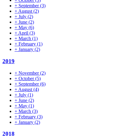
+
October
(3)
+
September
(3)
+
August
(2)
+
July
(2)
+
June
(2)
+
May
(6)
+
April
(3)
+
March
(1)
+
February
(1)
+
January
(2)
2019
+
November
(2)
+
October
(5)
+
September
(6)
+
August
(4)
+
July
(1)
+
June
(2)
+
May
(1)
+
March
(3)
+
February
(3)
+
January
(2)
2018