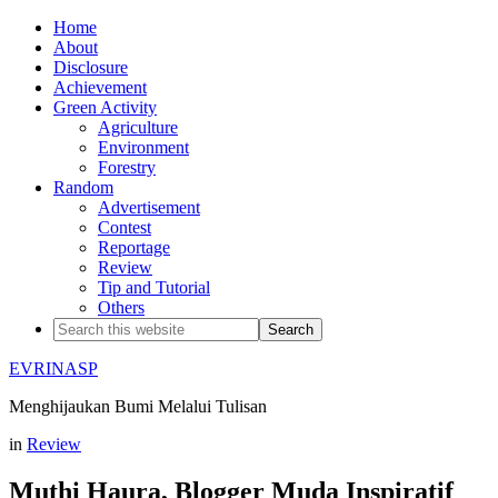
Home
About
Disclosure
Achievement
Green Activity
Agriculture
Environment
Forestry
Random
Advertisement
Contest
Reportage
Review
Tip and Tutorial
Others
EVRINASP
Menghijaukan Bumi Melalui Tulisan
in
Review
Muthi Haura, Blogger Muda Inspiratif