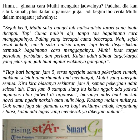
Hmm… gimana cara Muthi mengatur jadwalnya? Padahal dia kan
sibuk kuliah, plus ikutan organisasi juga. Jadi begini lho cerita Muthi
dalam mengatur jadwalnya:
“Sejak kecil, Muthi suka banget tuh nulis-nulisin target yang ingin
dicapai. Tapi Cuma nulisin aja, tanpa tau bagaimana cara
menggapainya. Paling yang tercapai cuma beberapa. Nah, sejak
awal kuliah, masih suka nulisin target, tapi lebih dispesifikkan
termasuk bagaimana cara menggapainya. Muthi buat target
pertahun, perbulan, dan perhari. Kalau udah dibuat target-target
yang jelas gini, jadi buat ngatur waktunya gampang”.
“Tiap hari bangun jam 5, terus ngerjain semua pekerjaan rumah,
maklum setelah almarhumah umi meninggal, Muthi yang ngerjain
semua. Kira-kira biasanya sekitaran jam 8, semua pekerjaan udah
selesai tuh. Dari jam 8 sampai siang itu kalau nggak ada jadwal
ngampus atau jadwal di organisasi, biasanya nulis buat naskah
novel atau ngedit naskah atau nulis blog. Kadang malam nulisnya.
Gak nentu juga sih gimana cara bagi waktunya mbak, tergantung
situasi, kalau ada tugas yang mendesak ya dikerjain duluan”.