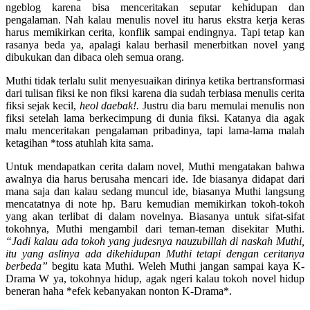
ngeblog karena bisa menceritakan seputar kehidupan dan
pengalaman. Nah kalau menulis novel itu harus ekstra kerja keras
harus memikirkan cerita, konflik sampai endingnya. Tapi tetap kan
rasanya beda ya, apalagi kalau berhasil menerbitkan novel yang
dibukukan dan dibaca oleh semua orang.
Muthi tidak terlalu sulit menyesuaikan dirinya ketika bertransformasi
dari tulisan fiksi ke non fiksi karena dia sudah terbiasa menulis cerita
fiksi sejak kecil,
heol daebak!.
Justru dia baru memulai menulis non
fiksi setelah lama berkecimpung di dunia fiksi. Katanya dia agak
malu menceritakan pengalaman pribadinya, tapi lama-lama malah
ketagihan *toss atuhlah kita sama.
Untuk mendapatkan cerita dalam novel, Muthi mengatakan bahwa
awalnya dia harus berusaha mencari ide. Ide biasanya didapat dari
mana saja dan kalau sedang muncul ide, biasanya Muthi langsung
mencatatnya di note hp. Baru kemudian memikirkan tokoh-tokoh
yang akan terlibat di dalam novelnya. Biasanya untuk sifat-sifat
tokohnya, Muthi mengambil dari teman-teman disekitar Muthi.
“Jadi kalau ada tokoh yang judesnya nauzubillah di naskah Muthi,
itu yang aslinya ada dikehidupan Muthi tetapi dengan ceritanya
berbeda”
begitu kata Muthi. Weleh Muthi jangan sampai kaya K-
Drama W ya, tokohnya hidup, agak ngeri kalau tokoh novel hidup
beneran haha *efek kebanyakan nonton K-Drama*.