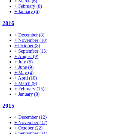
+
March
(6)
+
February
(8)
+
January
(6)
2016
+
December
(8)
+
November
(10)
+
October
(8)
+
September
(13)
+
August
(9)
+
July
(5)
+
June
(9)
+
May
(4)
+
April
(10)
+
March
(9)
+
February
(15)
+
January
(8)
2015
+
December
(12)
+
November
(12)
+
October
(22)
+
September
(21)