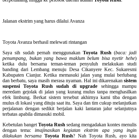
Jalanan ekstrim yang harus dilalui Avanza
Toyota Avanza berhasil melewati rintangan
Saya sih sudah pernah menggunakan
Toyota Rush
(
baca: jadi
penumpang, bukan yang bawa maklum belum bisa nyetir hehe
)
ketika dulu bersama teman-teman penyuluh melakukan studi
banding dari Lembang menuju Desa Cikanyere Kec. Sukaresmi
Kabupaten Cianjur. Ketika memasuki jalan yang mulai berlubang
dan berbatu, saya masih merasa nyaman. Hal ini dikarenakan
sistem
suspensi
Toyota Rush
sudah di upgrade
sehingga mampu
meredam gejolak di jalan yang kurang mulus tanpa menghasilkan
efek limbung. Berkat sistem tersebut akhirnya kami tiba dengan
mulus di lokasi yang dituju saat itu. Saya dan tim cukup melanjutkan
perjalanan dengan sedikit berjalan kaki lantaran jalur selanjutnya
terbatas apabila dimasuki mobil.
Kebetulan banget
Toyota Rush
sedang mengadakan kontes menulis
dengan tema:
imajinasikan kegiatan ekstrim apa yang ingin
dilakukan bersama
Toyota Rush
? Nah Toyota Rush, ayo kita