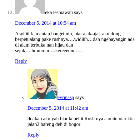
eka lesniawati
says
December 5, 2014 at 10:54 am
Asyiiiiiik, mantap banget nih, ntar ajak-ajak aku dong
berpetualang pake rushnya….widiiih…dah ngebayangin ada
di alam terbuka nan hijau dan
sejuk….hmmmm….kereeennn….
Reply
evrinasp
says
December 5, 2014 at 11:42 am
doakan aku yah biar kebeliii Rush nya aamiin ntar kita
jalan2 bareng deh di bogor
Reply