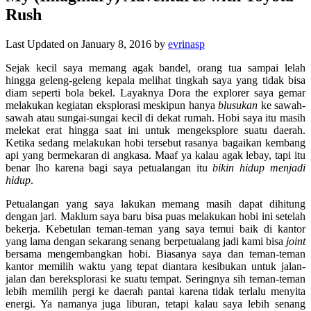
Rush
Last Updated on January 8, 2016 by
evrinasp
Sejak kecil saya memang agak bandel, orang tua sampai lelah
hingga geleng-geleng kepala melihat tingkah saya yang tidak bisa
diam seperti bola bekel. Layaknya Dora the explorer saya gemar
melakukan kegiatan eksplorasi meskipun hanya
blusukan
ke sawah-
sawah atau sungai-sungai kecil di dekat rumah. Hobi saya itu masih
melekat erat hingga saat ini untuk mengeksplore suatu daerah.
Ketika sedang melakukan hobi tersebut rasanya bagaikan kembang
api yang bermekaran di angkasa. Maaf ya kalau agak lebay, tapi itu
benar lho karena bagi saya petualangan itu
bikin hidup menjadi
hidup
.
Petualangan yang saya lakukan memang masih dapat dihitung
dengan jari. Maklum saya baru bisa puas melakukan hobi ini setelah
bekerja. Kebetulan teman-teman yang saya temui baik di kantor
yang lama dengan sekarang senang berpetualang jadi kami bisa
joint
bersama mengembangkan hobi. Biasanya saya dan teman-teman
kantor memilih waktu yang tepat diantara kesibukan untuk jalan-
jalan dan bereksplorasi ke suatu tempat. Seringnya sih teman-teman
lebih memilih pergi ke daerah pantai karena tidak terlalu menyita
energi. Ya namanya juga liburan, tetapi kalau saya lebih senang