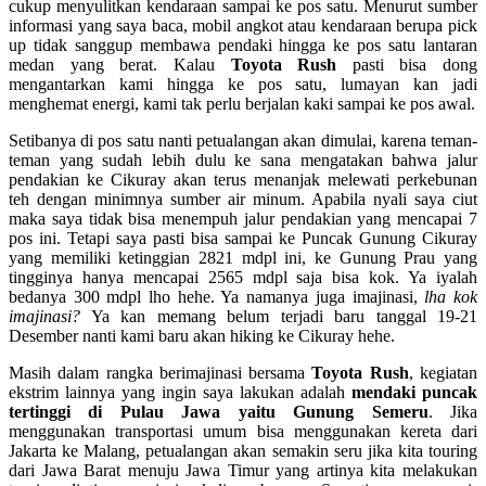
cukup menyulitkan kendaraan sampai ke pos satu. Menurut sumber
informasi yang saya baca, mobil angkot atau kendaraan berupa pick
up tidak sanggup membawa pendaki hingga ke pos satu lantaran
medan yang berat. Kalau
Toyota Rush
pasti bisa dong
mengantarkan kami hingga ke pos satu, lumayan kan jadi
menghemat energi, kami tak perlu berjalan kaki sampai ke pos awal.
Setibanya di pos satu nanti petualangan akan dimulai, karena teman-
teman yang sudah lebih dulu ke sana mengatakan bahwa jalur
pendakian ke Cikuray akan terus menanjak melewati perkebunan
teh dengan minimnya sumber air minum. Apabila nyali saya ciut
maka saya tidak bisa menempuh jalur pendakian yang mencapai 7
pos ini. Tetapi saya pasti bisa sampai ke Puncak Gunung Cikuray
yang memiliki ketinggian 2821 mdpl ini, ke Gunung Prau yang
tingginya hanya mencapai 2565 mdpl saja bisa kok. Ya iyalah
bedanya 300 mdpl lho hehe. Ya namanya juga imajinasi,
lha kok
imajinasi?
Ya kan memang belum terjadi baru tanggal 19-21
Desember nanti kami baru akan hiking ke Cikuray hehe.
Masih dalam rangka berimajinasi bersama
Toyota Rush
, kegiatan
ekstrim lainnya yang ingin saya lakukan adalah
mendaki puncak
tertinggi di Pulau Jawa yaitu Gunung Semeru
. Jika
menggunakan transportasi umum bisa menggunakan kereta dari
Jakarta ke Malang, petualangan akan semakin seru jika kita touring
dari Jawa Barat menuju Jawa Timur yang artinya kita melakukan