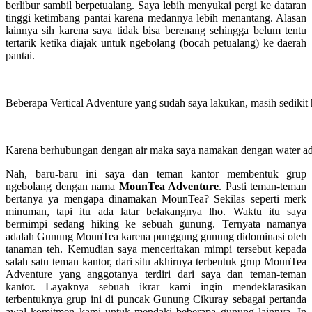
berlibur sambil berpetualang. Saya lebih menyukai pergi ke dataran
tinggi ketimbang pantai karena medannya lebih menantang. Alasan
lainnya sih karena saya tidak bisa berenang sehingga belum tentu
tertarik ketika diajak untuk ngebolang (bocah petualang) ke daerah
pantai.
Beberapa Vertical Adventure yang sudah saya lakukan, masih sedikit
Karena berhubungan dengan air maka saya namakan dengan water a
Nah, baru-baru ini saya dan teman kantor membentuk grup
ngebolang dengan nama
MounTea Adventure
. Pasti teman-teman
bertanya ya mengapa dinamakan MounTea? Sekilas seperti merk
minuman, tapi itu ada latar belakangnya lho. Waktu itu saya
bermimpi sedang hiking ke sebuah gunung. Ternyata namanya
adalah Gunung MounTea karena punggung gunung didominasi oleh
tanaman teh. Kemudian saya menceritakan mimpi tersebut kepada
salah satu teman kantor, dari situ akhirnya terbentuk grup MounTea
Adventure yang anggotanya terdiri dari saya dan teman-teman
kantor. Layaknya sebuah ikrar kami ingin mendeklarasikan
terbentuknya grup ini di puncak Gunung Cikuray sebagai pertanda
awal komitmen kami untuk mendaki beberapa gunung lainnya. In