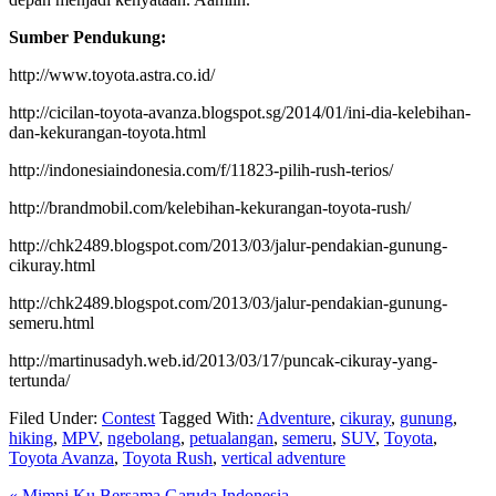
Sumber Pendukung:
http://www.toyota.astra.co.id/
http://cicilan-toyota-avanza.blogspot.sg/2014/01/ini-dia-kelebihan-
dan-kekurangan-toyota.html
http://indonesiaindonesia.com/f/11823-pilih-rush-terios/
http://brandmobil.com/kelebihan-kekurangan-toyota-rush/
http://chk2489.blogspot.com/2013/03/jalur-pendakian-gunung-
cikuray.html
http://chk2489.blogspot.com/2013/03/jalur-pendakian-gunung-
semeru.html
http://martinusadyh.web.id/2013/03/17/puncak-cikuray-yang-
tertunda/
Filed Under:
Contest
Tagged With:
Adventure
,
cikuray
,
gunung
,
hiking
,
MPV
,
ngebolang
,
petualangan
,
semeru
,
SUV
,
Toyota
,
Toyota Avanza
,
Toyota Rush
,
vertical adventure
Previous
« Mimpi Ku Bersama Garuda Indonesia