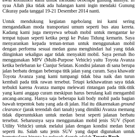
syaa Allah jika tidak ada halangan kami ingin mendaki Gunung
Cikuray pada tanggal 19-21 Desember 2014 nanti.
Untuk mendukung kegiatan ngebolang ini kami sering
mengandalkan moda transportasi umum seperti bus atau kereta.
Kadang kami juga menyewa sebuah mobil untuk mengantar ke
tempat tujuan seperti ketika pergi ke Pulau Tidung kemarin. Saya
menyarankan kepada teman-teman untuk menggunakan mobil
dengan performa sesuai medan guna menghindari hal yang tidak
diinginkan sekaligus agar tidak menyakiti mobil. Saya pernah lho
menggunakan MPV (Multi-Purpose Vehicle) yaitu Toyota Avanza
ketika berlebaran ke Cianjur Selatan. Kondisi jalanan di sana berupa
jalan berbatu dengan beberapa titik jalan yang curam. Saya khawatir
Toyota Avanza yang kami tumpangi tidak bisa naik dan turun
kembali pada titik rawan tersebut. Tetapi kekhawatiran saya tidak
terbukti karena Avanza mampu melewati rintangan pada titik-titik
yang kami anggap curam meskipun harus berulang kali mengambil
ancang-ancang. Hanya saja beberapa kali body mobil pada bagian
bawah terpentok batu yang ada di jalan. Hal itu dikarenakan
ground
clearance
(jarak terendah dari tanah) yang dimiliki Avanza memang
tidak diperuntukkan untuk medan berat seperti jalanan berbatu
tersebut. Seharusnya saya menggunakan mobil jenis SUV (Sport
Utility Vehicle) untuk melalui jalan dengan kondisi medan berat
seperti itu. Salah satu jenis SUV yang dapat digunakan untuk
berpetualang hingga ke pelosok daerah adalah
Toyota Rush
.