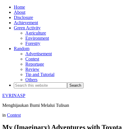
Home
About
Disclosure
Achievement
Green Activity
Agriculture
Environment
Forestry
Random
Advertisement
Contest
Reportage
Review
Tip and Tutorial
Others
EVRINASP
Menghijaukan Bumi Melalui Tulisan
in
Contest
My (Imaginary) Adventures with Toyota