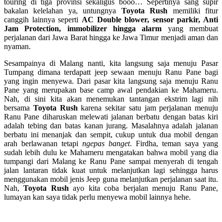
touring di tiga provinsi sekaligus booo… Sepertinya sang supir
bakalan kelelahan ya, untungnya
Toyota Rush
memiliki fitur
canggih lainnya seperti
AC Double blower, sensor parkir, Anti
Jam Protection, immobilizer hingga alarm
yang membuat
perjalanan dari Jawa Barat hingga ke Jawa Timur menjadi aman dan
nyaman.
Sesampainya di Malang nanti, kita langsung saja menuju Pasar
Tumpang dimana terdapatt jeep sewaan menuju Ranu Pane bagi
yang ingin menyewa. Dari pasar kita langsung saja menuju Ranu
Pane yang merupakan base camp awal pendakian ke Mahameru.
Nah, di sini kita akan menemukan tantangan ekstrim lagi nih
bersama
Toyota Rush
karena sekitar satu jam perjalanan menuju
Ranu Pane diharuskan melewati jalanan berbatu dengan batas kiri
adalah tebing dan batas kanan jurang. Masalahnya adalah jalanan
berbatu ini menanjak dan sempit, cukup untuk dua mobil dengan
arah berlawanan tetapi
ngepas banget
. Firdha, teman saya yang
sudah lebih dulu ke Mahameru mengatakan bahwa mobil yang dia
tumpangi dari Malang ke Ranu Pane sampai menyerah di tengah
jalan lantaran tidak kuat untuk melanjutkan lagi sehingga harus
menggunakan mobil jenis Jeep guna melanjutkan perjalanan saat itu.
Nah,
Toyota Rush
ayo kita coba berjalan menuju Ranu Pane,
lumayan kan saya tidak perlu menyewa mobil lainnya hehe.