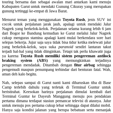
touring bersama dan sebagai awalan mari antarkan kami menuju
Kabupaten Garut untuk mendaki Gunung Cikuray yang merupakan
gunung tertinggi ke-empat di Jawa Barat.
Menurut teman yang menggunakan
Toyota Rush
, jenis SUV ini
cocok untuk perjalanan jarak jauh, apalagi untuk mendaki Jalur
Nagrek yang berkelok-kelok. Perjalanan selama kurang lebih 6 jam
dari Bogor ke Bandung kemudian ke Garut melalui Jalur Nagrek
cukup menguras stamina apalagi kami mulai berkendara sore hari
selepas bekerja. Jujur saja saya tidak bisa tidur ketika melewati jalur
yang berkelok-kelok, saya suka
paranoid
sendiri lantaran takut
terjadi hal-hal yang tidak diinginkan. Tetapi tak perlu khawatir juga
ya karena
Toyota Rush memiliki
sistem pengereman
a
ntilock
braking system (ABS)
yang memungkinkan terjadinya
pengereman mendadak. Ditambah dengan
fitur airbag
sehingga
pengemudi maupun penumpang terhindar dari benturan fatal. Wah,
aman deh kalo begitu.
Nah, selepas sampai di Garut nanti kami diharuskan tiba di Base
Camp terlebih dahulu yang terletak di Terminal Guntur untuk
beristirahat. Keesokan harinya perjalanan dimulai kembali dari
Terminal Guntur ke Dayeuh Manggung menuju pos pendakian
pertama dimana terdapat stasiun pemancar televisi di atasnya. Jalur
untuk menuju pos pertama cukup lebar sehingga dapat dilalui mobil.
Hanya saja kondisi jalanan yang berupa bebatuan serta menanjak