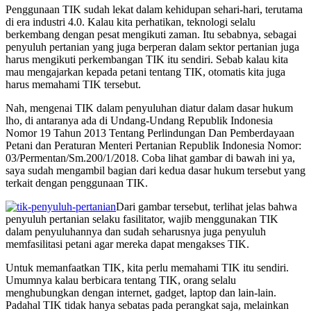
Penggunaan TIK sudah lekat dalam kehidupan sehari-hari, terutama
di era industri 4.0. Kalau kita perhatikan, teknologi selalu
berkembang dengan pesat mengikuti zaman. Itu sebabnya, sebagai
penyuluh pertanian yang juga berperan dalam sektor pertanian juga
harus mengikuti perkembangan TIK itu sendiri. Sebab kalau kita
mau mengajarkan kepada petani tentang TIK, otomatis kita juga
harus memahami TIK tersebut.
Nah, mengenai TIK dalam penyuluhan diatur dalam dasar hukum
lho, di antaranya ada di Undang-Undang Republik Indonesia
Nomor 19 Tahun 2013 Tentang Perlindungan Dan Pemberdayaan
Petani dan Peraturan Menteri Pertanian Republik Indonesia Nomor:
03/Permentan/Sm.200/1/2018. Coba lihat gambar di bawah ini ya,
saya sudah mengambil bagian dari kedua dasar hukum tersebut yang
terkait dengan penggunaan TIK.
Dari gambar tersebut, terlihat jelas bahwa
penyuluh pertanian selaku fasilitator, wajib menggunakan TIK
dalam penyuluhannya dan sudah seharusnya juga penyuluh
memfasilitasi petani agar mereka dapat mengakses TIK.
Untuk memanfaatkan TIK, kita perlu memahami TIK itu sendiri.
Umumnya kalau berbicara tentang TIK, orang selalu
menghubungkan dengan internet, gadget, laptop dan lain-lain.
Padahal TIK tidak hanya sebatas pada perangkat saja, melainkan