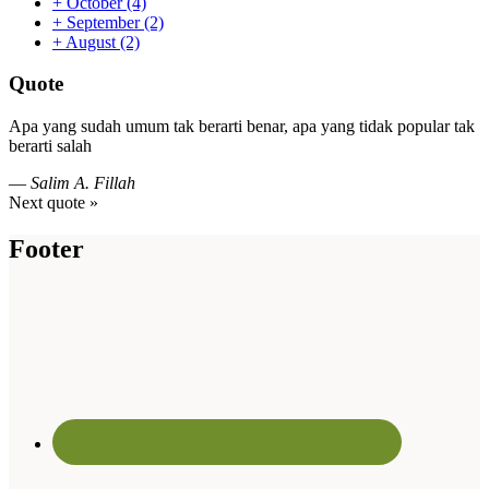
+
October
(4)
+
September
(2)
+
August
(2)
Quote
Apa yang sudah umum tak berarti benar, apa yang tidak popular tak
berarti salah
—
Salim A. Fillah
Next quote »
Footer