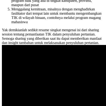
program baik yang ada di tingkat kabupaten, provinsi,
maupun dari pusat
Menggalang kemitraan, misalnya dengan menghadirkan
fasilitator dari tempat lain untuk membantu mengembangkan
TIK di wilayah binaan, contohnya melalui program magang
mahasiswa
Yak demikianlah sedikit resume singkat mengenai isi dari sharing
session tentang pemanfaatan TIK dalam penyuluhan pertanian.
Semoga sharing yang diberikan saat itu dapat memberikan manfaat
dan insight tambahan untuk melaksanakan penyuluhan pertanian.