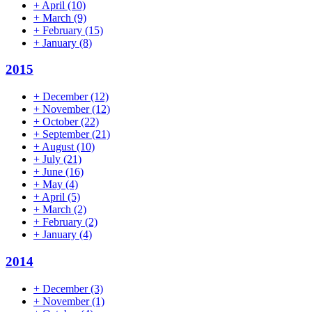
+
April
(10)
+
March
(9)
+
February
(15)
+
January
(8)
2015
+
December
(12)
+
November
(12)
+
October
(22)
+
September
(21)
+
August
(10)
+
July
(21)
+
June
(16)
+
May
(4)
+
April
(5)
+
March
(2)
+
February
(2)
+
January
(4)
2014
+
December
(3)
+
November
(1)