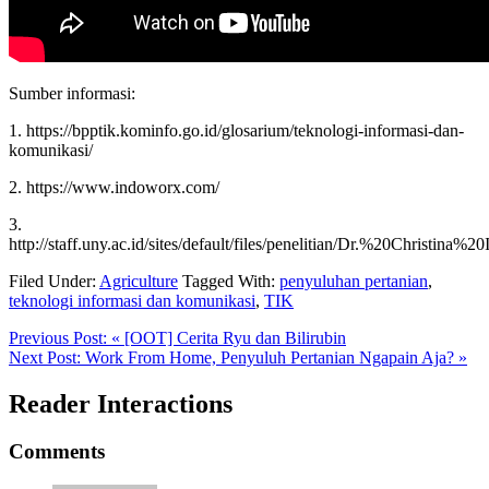
Sumber informasi:
1. https://bpptik.kominfo.go.id/glosarium/teknologi-informasi-dan-
komunikasi/
2. https://www.indoworx.com/
3.
http://staff.uny.ac.id/sites/default/files/penelitian/Dr.%20Ch
Filed Under:
Agriculture
Tagged With:
penyuluhan pertanian
,
teknologi informasi dan komunikasi
,
TIK
Previous Post:
« [OOT] Cerita Ryu dan Bilirubin
Next Post:
Work From Home, Penyuluh Pertanian Ngapain Aja? »
Reader Interactions
Comments