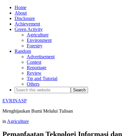
Home
About
Disclosure
Achievement
Green Activity
Agriculture
Environment
Forestry
Random
Advertisement
Contest
Reportage
Review
Tip and Tutorial
Others
EVRINASP
Menghijaukan Bumi Melalui Tulisan
in
Agriculture
Pemanfaatan Teknologi Informasi dan