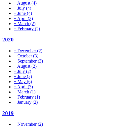
+
August
(4)
+
July
(4)
+
June
(4)
+
April
(2)
+
March
(2)
+
February
(2)
2020
+
December
(2)
+
October
(3)
+
September
(3)
+
August
(2)
+
July
(2)
+
June
(2)
+
May
(6)
+
April
(3)
+
March
(1)
+
February
(1)
+
January
(2)
2019
+
November
(2)