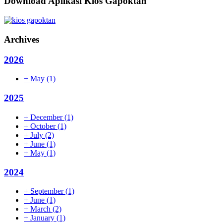
Download Aplikasi Kios Gapoktan
Archives
2026
+
May
(1)
2025
+
December
(1)
+
October
(1)
+
July
(2)
+
June
(1)
+
May
(1)
2024
+
September
(1)
+
June
(1)
+
March
(2)
+
January
(1)