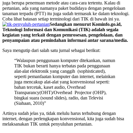
juga berupa penemuan metode atau cara-cara tertentu. Kalau di
pertanian, ada yang namanya paket budidaya dengan pengelolaan
tanaman terpadu (PTT) itu juga sudah termasuk ke dalam teknologi.
Coba lihat batasan setiap terminologi dari TIK di bawah ini ya.
Sedangkan menurut Kominfo.go.id,
Teknologi Informasi dan Komunikasi (TIK) adalah segala
kegiatan yang terkait dengan pemrosesan, pengelolaan, dan
penyampaian atau pemindahan informasi antar sarana/media.
Saya mengutip dari salah satu jurnal sebagai berikut:
“Walaupun penggunaan komputer ditekankan, namun
TIK bukan berarti hanya terbatas pada penggunaan
alat-alat elektronik yang canggih (sophisticated),
seperti pemanfaatan komputer dan internet, melainkan
juga mencakup alat-alat yang konvensional seperti:
bahan tercetak, kaset audio, Overhead
Transparancy(OHT)/Overhead Projector (OHP),
bingkai suara (sound slides), radio, dan Televisi
(Siahaan, 2010)”
Artinya sudah jelas ya, tidak melulu harus terhubung dengan
internet, dengan perlengkapan konvensional, kita juga sudah bisa
melaksanakan TIK untuk penyuluhan pertanian.