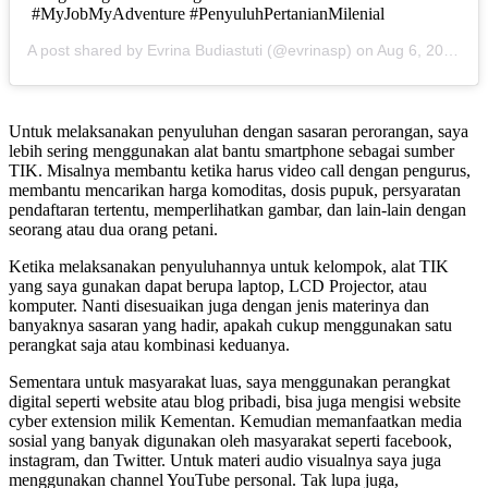
#MyJobMyAdventure #PenyuluhPertanianMilenial
A post shared by Evrina Budiastuti (@evrinasp) on
Aug 6, 2019 at 1:47am PDT
Untuk melaksanakan penyuluhan dengan sasaran perorangan, saya
lebih sering menggunakan alat bantu smartphone sebagai sumber
TIK. Misalnya membantu ketika harus video call dengan pengurus,
membantu mencarikan harga komoditas, dosis pupuk, persyaratan
pendaftaran tertentu, memperlihatkan gambar, dan lain-lain dengan
seorang atau dua orang petani.
Ketika melaksanakan penyuluhannya untuk kelompok, alat TIK
yang saya gunakan dapat berupa laptop, LCD Projector, atau
komputer. Nanti disesuaikan juga dengan jenis materinya dan
banyaknya sasaran yang hadir, apakah cukup menggunakan satu
perangkat saja atau kombinasi keduanya.
Sementara untuk masyarakat luas, saya menggunakan perangkat
digital seperti website atau blog pribadi, bisa juga mengisi website
cyber extension milik Kementan. Kemudian memanfaatkan media
sosial yang banyak digunakan oleh masyarakat seperti facebook,
instagram, dan Twitter. Untuk materi audio visualnya saya juga
menggunakan channel YouTube personal. Tak lupa juga,