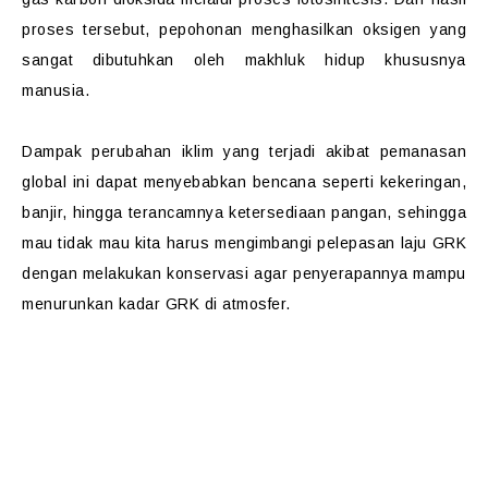
proses tersebut, pepohonan menghasilkan oksigen yang
sangat dibutuhkan oleh makhluk hidup khususnya
manusia.
Dampak perubahan iklim yang terjadi akibat pemanasan
global ini dapat menyebabkan bencana seperti kekeringan,
banjir, hingga terancamnya ketersediaan pangan, sehingga
mau tidak mau kita harus mengimbangi pelepasan laju GRK
dengan melakukan konservasi agar penyerapannya mampu
menurunkan kadar GRK di atmosfer.
Lakukan Konservasi Sejak Dini
Menurut UU Nomor 5 Tahun 1990,
konservasi sumber daya alam hayati dan