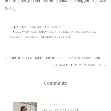
hemat-energi-bumi-lestari [diakses tanggal 22 Juli
2017]
FILED UNDER:
CONTEST
,
FORESTRY
TAGGED WITH:
GAS RUMAH KACA
,
HUTAN
,
KARBON DIOKSIDA
,
KELESTARIAN ALAM
,
KONSERVASI
,
LESTARI
« INGIN DIET SEHAT TAPI TETAP NGOPI? TENANG, ADA KOPI HIJAU!
ZERO WASTE PADA TANAMAN PADI »
Comments
KANG ALEE
says
JULY 26, 2017 AT 4:48 PM