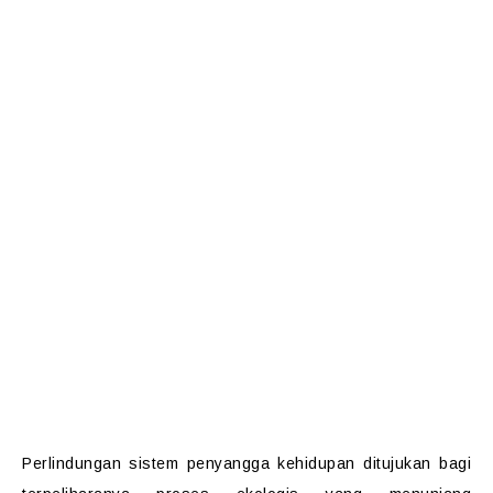
ekosistemnya dapat dilakukan melalui
perlindungan sistem penyangga kehidupan,
pengawetan keanekaragaman jenis
tumbuhan dan satwa beserta
ekosistemnya, serta pemanfaatan secara
lestari sumber daya alam hayati dan
ekosistemnya. Ketiga hal tersebut telah
menjadi prinsip dan acuan dalam
pengelolaan konservasi di Indonesia.
Perlindungan sistem penyangga kehidupan ditujukan bagi