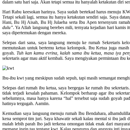
dalam satu hari saja. Akan tetapi semua itu hanyalah ketakutan diri 
Hari Rabu keesokan harinya. Saya sudah bertekad harus menuju KWT
Tetapi sekali lagi, semua itu hanya ketakutan sendiri saja. Saya 
Hani, Bu Hj Aisah, Bu Hj Julaeha serta Ibu Apen tersenyum rama
dulu”
. Ya Allah langsung berebes mili, ternyata kejadian hari kamis 
saya dipertemukan dengan mereka.
Selepas dari sana, saya langsung menuju ke rumah Sekretaris kelom
memutuskan untuk bertemu ketua kelompok. Ibu Ketua juga masih 
goyah.
Tuh kan kamu evrina, kalah sama ibu ketua, masa iya pen
sekretaris agar mau aktif kembali. Saya mengiyakan permintaan ibu ke
Ibu-ibu kwt yang meskipun sudah sepuh, tapi masih semangat mengh
Selepas dari rumah ibu ketua, saya bergegas ke rumah ibu sekretaris
tidak terjadi kesalah pahaman. Kelompok berharap agar ibu sekre
sebelumnya, masa hanya karena “hal” tersebut saja sudah goyah pad
hatinya tergugah. Aamiin.
Kemudian saya langsung menuju rumah Ibu Bendahara, alhamdulillah s
kena semprot tim juri. Saya khawatir sekali kalau mental si ibu jad
malah lebih parah lho jadi terkena omongan tidak enak dari masyar
memang ingin tau tentang kwt. Kalau pengurus dan anggota inti insyaa