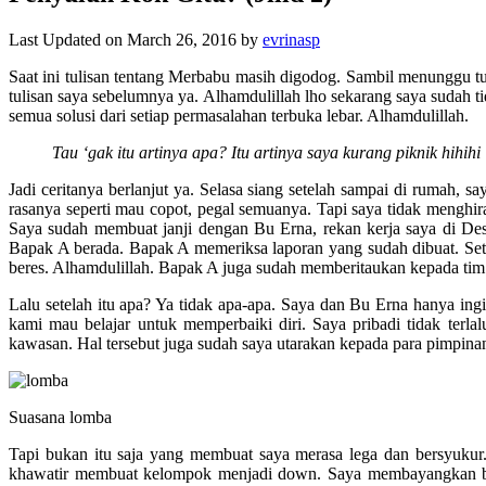
Last Updated on March 26, 2016 by
evrinasp
Saat ini tulisan tentang Merbabu masih digodog. Sambil menunggu tul
tulisan saya sebelumnya ya. Alhamdulillah lho sekarang saya sudah ti
semua solusi dari setiap permasalahan terbuka lebar. Alhamdulillah.
Tau ‘gak itu artinya apa? Itu artinya saya kurang piknik hihih
Jadi ceritanya berlanjut ya. Selasa siang setelah sampai di rumah,
rasanya seperti mau copot, pegal semuanya. Tapi saya tidak mengh
Saya sudah membuat janji dengan Bu Erna, rekan kerja saya di D
Bapak A berada. Bapak A memeriksa laporan yang sudah dibuat. Setel
beres. Alhamdulillah. Bapak A juga sudah memberitaukan kepada tim
Lalu setelah itu apa? Ya tidak apa-apa. Saya dan Bu Erna hanya in
kami mau belajar untuk memperbaiki diri. Saya pribadi tidak terla
kawasan. Hal tersebut juga sudah saya utarakan kepada para pimpin
Suasana lomba
Tapi bukan itu saja yang membuat saya merasa lega dan bersyukur.
khawatir membuat kelompok menjadi down. Saya membayangkan be