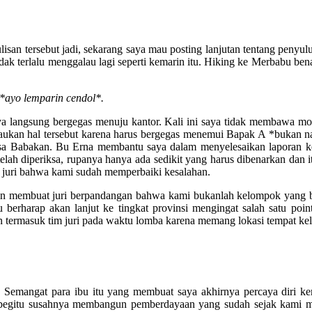
isan tersebut jadi, sekarang saya mau posting lanjutan tentang penyulu
dak terlalu menggalau lagi seperti kemarin itu. Hiking ke Merbabu ben
i *ayo lemparin cendol*.
 saya langsung bergegas menuju kantor. Kali ini saya tidak membawa 
iraukan hal tersebut karena harus bergegas menemui Bapak A *bukan
esa Babakan. Bu Erna membantu saya dalam menyelesaikan laporan ke
ah diperiksa, rupanya hanya ada sedikit yang harus dibenarkan dan it
 juri bahwa kami sudah memperbaiki kesalahan.
gin membuat juri berpandangan bahwa kami bukanlah kelompok yang ber
lu berharap akan lanjut ke tingkat provinsi mengingat salah satu poi
an termasuk tim juri pada waktu lomba karena memang lokasi tempat 
 Semangat para ibu itu yang membuat saya akhirnya percaya diri kem
gitu susahnya membangun pemberdayaan yang sudah sejak kami mul