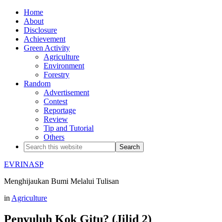
Home
About
Disclosure
Achievement
Green Activity
Agriculture
Environment
Forestry
Random
Advertisement
Contest
Reportage
Review
Tip and Tutorial
Others
EVRINASP
Menghijaukan Bumi Melalui Tulisan
in
Agriculture
Penyuluh Kok Gitu? (Jilid 2)