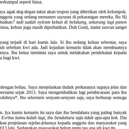
erkumpul seperti biasa.
ya agak deg-degan takut akan respon yang diberikan oleh kelompok.
ng anggota yang sedang memanen sayuran di pekarangan mereka. Bu Hj
atkan? tadi sudah nyiram kebun di belakang, sekarang lagi panen
ti biasa, kebun juga masih diperhatikan. Duh Gusti, matur suwun sanget
ng terjadi di hari kamis lalu. Si ibu sedang keluar sebentar, saya
uh sebelum kwt ada. Jadi kejadian kemarin tidak akan membuatnya
knya. Ibu ketua meminta saya untuk melakukan pendekatan kepada
a bagi kwt.
ar dengan beliau. Saya menjelaskan duduk perkaranya supaya jelas dan
bersama sejak 2013. Saya mengembalikan lagi pembicaraan para ibu
yuluhnya*. Ibu sekretaris senyam-senyum saja, saya berharap semoga
in. Iya kamis kemarin itu saya dan ibu bendahara yang paling banyak
 Evrina kamu kalah lagi, ibu bendahara saja tidak apa-apa kok
. Dia
kan penjelasan sejelas-jelasnya kepada anggota dan masyarakat yang
013 lalu. Sedangkan masyarakat belum tentu tau apa sih kwt itu.