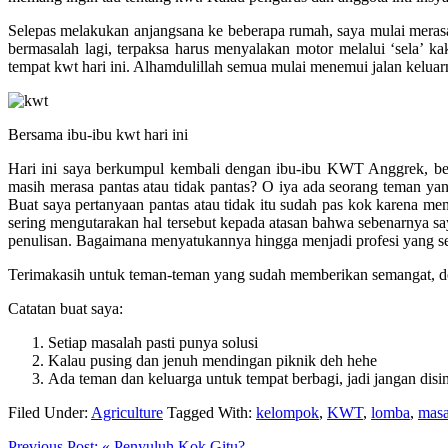
Selepas melakukan anjangsana ke beberapa rumah, saya mulai meras
bermasalah lagi, terpaksa harus menyalakan motor melalui ‘sela’ 
tempat kwt hari ini. Alhamdulillah semua mulai menemui jalan keluar
Bersama ibu-ibu kwt hari ini
Hari ini saya berkumpul kembali dengan ibu-ibu KWT Anggrek, bes
masih merasa pantas atau tidak pantas? O iya ada seorang teman y
Buat saya pertanyaan pantas atau tidak itu sudah pas kok karena m
sering mengutarakan hal tersebut kepada atasan bahwa sebenarnya saya 
penulisan. Bagaimana menyatukannya hingga menjadi profesi yang sejal
Terimakasih untuk teman-teman yang sudah memberikan semangat, do
Catatan buat saya:
Setiap masalah pasti punya solusi
Kalau pusing dan jenuh mendingan piknik deh hehe
Ada teman dan keluarga untuk tempat berbagi, jadi jangan disi
Filed Under:
Agriculture
Tagged With:
kelompok
,
KWT
,
lomba
,
masa
Previous Post:
« Penyuluh Kok Gitu?