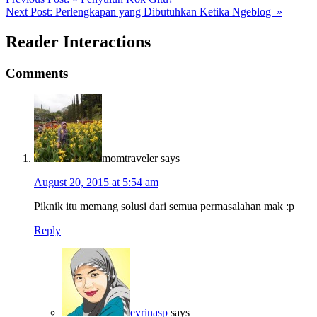
Next Post:
Perlengkapan yang Dibutuhkan Ketika Ngeblog »
Reader Interactions
Comments
momtraveler
says
August 20, 2015 at 5:54 am
Piknik itu memang solusi dari semua permasalahan mak :p
Reply
evrinasp
says