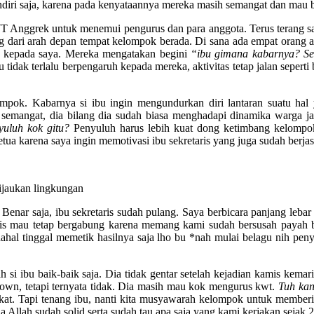
sendiri saja, karena pada kenyataannya mereka masih semangat dan mau b
 Anggrek untuk menemui pengurus dan para anggota. Terus terang sa
datang dari arah depan tempat kelompok berada. Di sana ada empat ora
h kepada saya. Mereka mengatakan begini
“ibu gimana kabarnya? Seh
itu tidak terlalu berpengaruh kepada mereka, aktivitas tetap jalan seper
pok. Kabarnya si ibu ingin mengundurkan diri lantaran suatu hal ya
semangat, dia bilang dia sudah biasa menghadapi dinamika warga ja
yuluh kok gitu?
Penyuluh harus lebih kuat dong ketimbang kelompo
tua karena saya ingin memotivasi ibu sekretaris yang juga sudah berjas
ijaukan lingkungan
. Benar saja, ibu sekretaris sudah pulang. Saya berbicara panjang leb
taris mau tetap bergabung karena memang kami sudah bersusah payah 
ahal tinggal memetik hasilnya saja lho bu *nah mulai belagu nih pen
i ibu baik-baik saja. Dia tidak gentar setelah kejadian kamis kemar
i down, tetapi ternyata tidak. Dia masih mau kok mengurus kwt.
Tuh kan
akat. Tapi tenang ibu, nanti kita musyawarah kelompok untuk memberi
 Allah sudah solid serta sudah tau apa saja yang kami kerjakan sejak 2