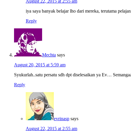
August 22, 2015 at 2:55 am
iya saya banyak belajar lho dari mereka, terutama pelaj
Reply
Mechta
says
August 20, 2015 at 5:59 am
Syukurlah..satu persatu sdh dpt diselesaikan ya Ev… Semang
Reply
evrinasp
says
August 22, 2015 at 2:55 am