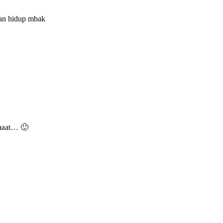
aran hidup mbak
aaaat… 🙂