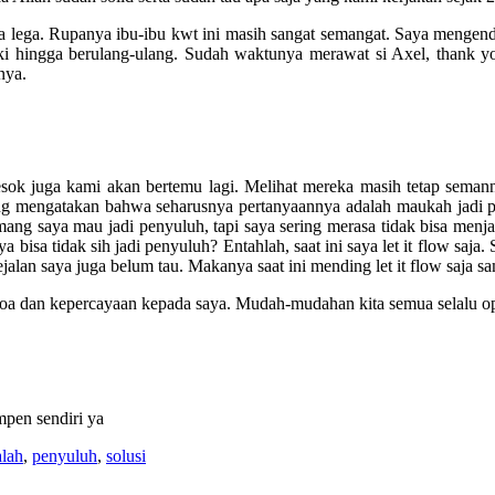
a lega. Rupanya ibu-ibu kwt ini masih sangat semangat. Saya mengen
kaki hingga berulang-ulang. Sudah waktunya merawat si Axel, thank 
nya.
ok juga kami akan bertemu lagi. Melihat mereka masih tetap semanng
ang mengatakan bahwa seharusnya pertanyaannya adalah maukah jadi p
emang saya mau jadi penyuluh, tapi saya sering merasa tidak bisa men
bisa tidak sih jadi penyuluh? Entahlah, saat ini saya let it flow saja.
an saya juga belum tau. Makanya saat ini mending let it flow saja sam
a dan kepercayaan kepada saya. Mudah-mudahan kita semua selalu op
mpen sendiri ya
lah
,
penyuluh
,
solusi