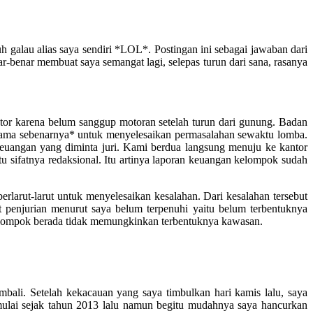
h galau alias saya sendiri *LOL*. Postingan ini sebagai jawaban dari
ar-benar membuat saya semangat lagi, selepas turun dari sana, rasanya
motor karena belum sanggup motoran setelah turun dari gunung. Badan
 nama sebenarnya* untuk menyelesaikan permasalahan sewaktu lomba.
uangan yang diminta juri. Kami berdua langsung menuju ke kantor
u sifatnya redaksional. Itu artinya laporan keuangan kelompok sudah
larut-larut untuk menyelesaikan kesalahan. Dari kesalahan tersebut
nt penjurian menurut saya belum terpenuhi yaitu belum terbentuknya
kelompok berada tidak memungkinkan terbentuknya kawasan.
bali. Setelah kekacauan yang saya timbulkan hari kamis lalu, saya
ai sejak tahun 2013 lalu namun begitu mudahnya saya hancurkan