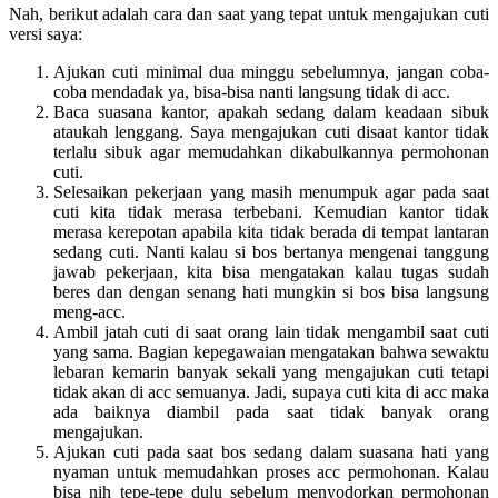
Nah, berikut adalah cara dan saat yang tepat untuk mengajukan cuti
versi saya:
Ajukan cuti minimal dua minggu sebelumnya, jangan coba-
coba mendadak ya, bisa-bisa nanti langsung tidak di acc.
Baca suasana kantor, apakah sedang dalam keadaan sibuk
ataukah lenggang. Saya mengajukan cuti disaat kantor tidak
terlalu sibuk agar memudahkan dikabulkannya permohonan
cuti.
Selesaikan pekerjaan yang masih menumpuk agar pada saat
cuti kita tidak merasa terbebani. Kemudian kantor tidak
merasa kerepotan apabila kita tidak berada di tempat lantaran
sedang cuti. Nanti kalau si bos bertanya mengenai tanggung
jawab pekerjaan, kita bisa mengatakan kalau tugas sudah
beres dan dengan senang hati mungkin si bos bisa langsung
meng-acc.
Ambil jatah cuti di saat orang lain tidak mengambil saat cuti
yang sama. Bagian kepegawaian mengatakan bahwa sewaktu
lebaran kemarin banyak sekali yang mengajukan cuti tetapi
tidak akan di acc semuanya. Jadi, supaya cuti kita di acc maka
ada baiknya diambil pada saat tidak banyak orang
mengajukan.
Ajukan cuti pada saat bos sedang dalam suasana hati yang
nyaman untuk memudahkan proses acc permohonan. Kalau
bisa nih tepe-tepe dulu sebelum menyodorkan permohonan