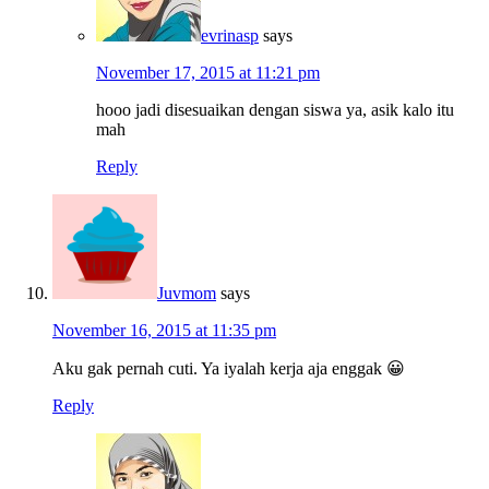
evrinasp
says
November 17, 2015 at 11:21 pm
hooo jadi disesuaikan dengan siswa ya, asik kalo itu
mah
Reply
Juvmom
says
November 16, 2015 at 11:35 pm
Aku gak pernah cuti. Ya iyalah kerja aja enggak 😀
Reply