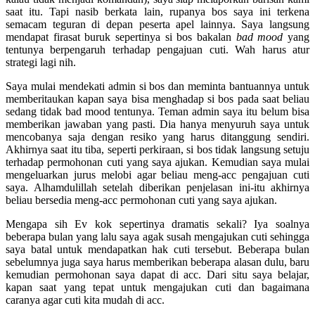
saat itu. Tapi nasib berkata lain, rupanya bos saya ini terkena
semacam teguran di depan peserta apel lainnya. Saya langsung
mendapat firasat buruk sepertinya si bos bakalan
bad mood
yang
tentunya berpengaruh terhadap pengajuan cuti. Wah harus atur
strategi lagi nih.
Saya mulai mendekati admin si bos dan meminta bantuannya untuk
memberitaukan kapan saya bisa menghadap si bos pada saat beliau
sedang tidak bad mood tentunya. Teman admin saya itu belum bisa
memberikan jawaban yang pasti. Dia hanya menyuruh saya untuk
mencobanya saja dengan resiko yang harus ditanggung sendiri.
Akhirnya saat itu tiba, seperti perkiraan, si bos tidak langsung setuju
terhadap permohonan cuti yang saya ajukan. Kemudian saya mulai
mengeluarkan jurus melobi agar beliau meng-acc pengajuan cuti
saya. Alhamdulillah setelah diberikan penjelasan ini-itu akhirnya
beliau bersedia meng-acc permohonan cuti yang saya ajukan.
Mengapa sih Ev kok sepertinya dramatis sekali? Iya soalnya
beberapa bulan yang lalu saya agak susah mengajukan cuti sehingga
saya batal untuk mendapatkan hak cuti tersebut. Beberapa bulan
sebelumnya juga saya harus memberikan beberapa alasan dulu, baru
kemudian permohonan saya dapat di acc. Dari situ saya belajar,
kapan saat yang tepat untuk mengajukan cuti dan bagaimana
caranya agar cuti kita mudah di acc.