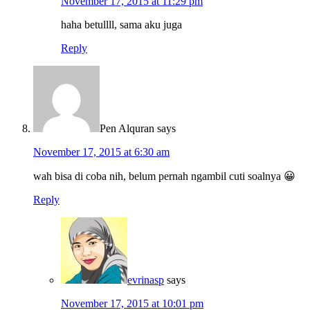
November 17, 2015 at 11:29 pm
haha betullll, sama aku juga
Reply
Pen Alquran
says
November 17, 2015 at 6:30 am
wah bisa di coba nih, belum pernah ngambil cuti soalnya 😀
Reply
evrinasp
says
November 17, 2015 at 10:01 pm