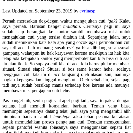
Last Updated on September 23, 2019 by
evrinasp
Pernah merasakan deg-degan waktu mengajukan cuti
‘gak
? Kalau
saya pernah. Barusan banget
malahan
. Ceritanya pagi ini saya
sudah siap berangkat ke kantor sambil membawa misi untuk
mengajukan cuti yang tersisa ditahun ini. Sepanjang jalan, saya
sudah memikirkan kata-kata apa yang cocok agar permohonan cuti
saya di acc. Lah memang susah ev? ya bisa dibilang susah-susah
gampang walaupun itu hak karyawan karena meskipun itu hak kita,
tetap ada kebijakan kantor yang memperbolehkan kita bisa cuti saat
itu atau tidak. So supaya cuti kita di acc, kita harus pintar membaca
situasi. Situasi siapa? Situasi si bos sama kantor hehe, soalnya
pengajuan cuti kita ini di acc langsung oleh atasan kan, nantinya
bagian kepegawaian tinggal mengikuti. Oleh sebab itu, sejak pagi
tadi saya sudah bersikap manis terhadap bos karena ada maunya,
membawa misi pengajuan cuti hehe.
Pas banget nih, senin pagi saat apel pagi tadi, saya terpaksa dengan
senang hati menjadi komandan barisan. Teman yang biasa
memimpin sepertinya datang telat, jadi saya yang mengambil alih
pimpinan barisan sambil
tepe-tepe
a.k.a tebar pesona ke atasan
untuk memudahkan proses pengajuan cuti. Dengan menggunakan
sepatu pantofel wanita (biasanya saya menggunakan sepatu flat
kalau tidak menjadi komandan), saya siap melaporkan barisan kami