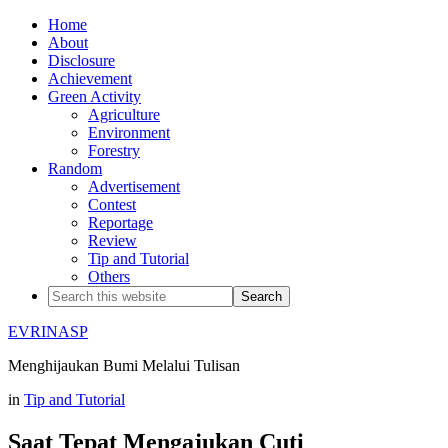
Home
About
Disclosure
Achievement
Green Activity
Agriculture
Environment
Forestry
Random
Advertisement
Contest
Reportage
Review
Tip and Tutorial
Others
EVRINASP
Menghijaukan Bumi Melalui Tulisan
in
Tip and Tutorial
Saat Tepat Mengajukan Cuti