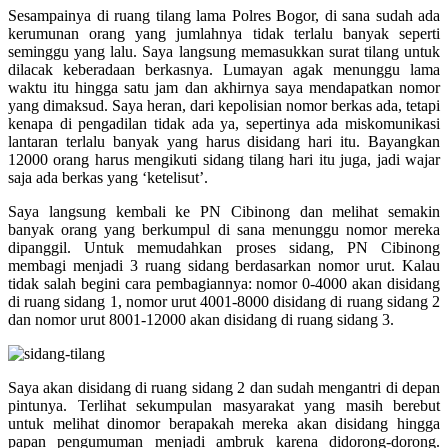
Sesampainya di ruang tilang lama Polres Bogor, di sana sudah ada
kerumunan orang yang jumlahnya tidak terlalu banyak seperti
seminggu yang lalu. Saya langsung memasukkan surat tilang untuk
dilacak keberadaan berkasnya. Lumayan agak menunggu lama
waktu itu hingga satu jam dan akhirnya saya mendapatkan nomor
yang dimaksud. Saya heran, dari kepolisian nomor berkas ada, tetapi
kenapa di pengadilan tidak ada ya, sepertinya ada miskomunikasi
lantaran terlalu banyak yang harus disidang hari itu. Bayangkan
12000 orang harus mengikuti sidang tilang hari itu juga, jadi wajar
saja ada berkas yang ‘ketelisut’.
Saya langsung kembali ke PN Cibinong dan melihat semakin
banyak orang yang berkumpul di sana menunggu nomor mereka
dipanggil. Untuk memudahkan proses sidang, PN Cibinong
membagi menjadi 3 ruang sidang berdasarkan nomor urut. Kalau
tidak salah begini cara pembagiannya: nomor 0-4000 akan disidang
di ruang sidang 1, nomor urut 4001-8000 disidang di ruang sidang 2
dan nomor urut 8001-12000 akan disidang di ruang sidang 3.
Saya akan disidang di ruang sidang 2 dan sudah mengantri di depan
pintunya. Terlihat sekumpulan masyarakat yang masih berebut
untuk melihat dinomor berapakah mereka akan disidang hingga
papan pengumuman menjadi ambruk karena didorong-dorong.