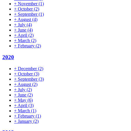
+
November
(1)
+
October
(2)
+
September
(1)
+
August
(4)
+
July
(4)
+
June
(4)
+
April
(2)
+
March
(2)
+
February
(2)
2020
+
December
(2)
+
October
(3)
+
September
(3)
+
August
(2)
+
July
(2)
+
June
(2)
+
May
(6)
+
April
(3)
+
March
(1)
+
February
(1)
+
January
(2)