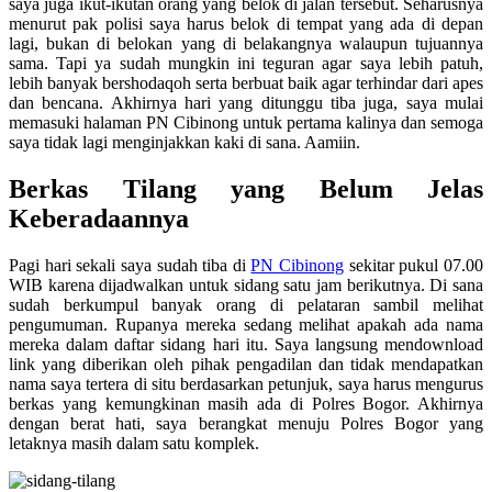
saya juga ikut-ikutan orang yang belok di jalan tersebut. Seharusnya
menurut pak polisi saya harus belok di tempat yang ada di depan
lagi, bukan di belokan yang di belakangnya walaupun tujuannya
sama. Tapi ya sudah mungkin ini teguran agar saya lebih patuh,
lebih banyak bershodaqoh serta berbuat baik agar terhindar dari apes
dan bencana. Akhirnya hari yang ditunggu tiba juga, saya mulai
memasuki halaman PN Cibinong untuk pertama kalinya dan semoga
saya tidak lagi menginjakkan kaki di sana. Aamiin.
Berkas Tilang yang Belum Jelas
Keberadaannya
Pagi hari sekali saya sudah tiba di
PN Cibinong
sekitar pukul 07.00
WIB karena dijadwalkan untuk sidang satu jam berikutnya. Di sana
sudah berkumpul banyak orang di pelataran sambil melihat
pengumuman. Rupanya mereka sedang melihat apakah ada nama
mereka dalam daftar sidang hari itu. Saya langsung mendownload
link yang diberikan oleh pihak pengadilan dan tidak mendapatkan
nama saya tertera di situ berdasarkan petunjuk, saya harus mengurus
berkas yang kemungkinan masih ada di Polres Bogor. Akhirnya
dengan berat hati, saya berangkat menuju Polres Bogor yang
letaknya masih dalam satu komplek.