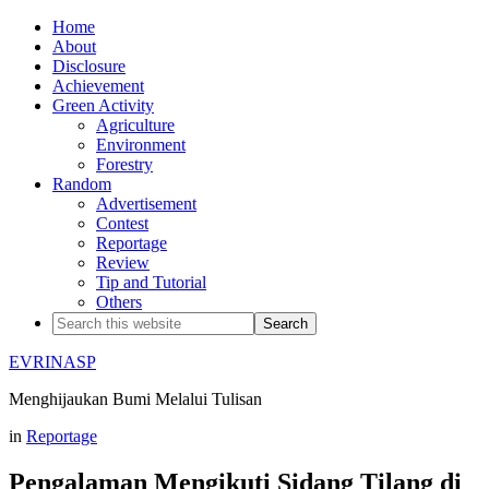
Home
About
Disclosure
Achievement
Green Activity
Agriculture
Environment
Forestry
Random
Advertisement
Contest
Reportage
Review
Tip and Tutorial
Others
EVRINASP
Menghijaukan Bumi Melalui Tulisan
in
Reportage
Pengalaman Mengikuti Sidang Tilang di