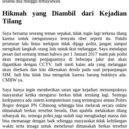
selama dua minggu terbayarkan.
Hikmah yang Diambil dari Kejadian
Tilang
Saya bersama seorang teman sepakat, tidak ingin lagi terkena tilang
karena untuk mengurusnya ternyata ribet seperti itu. Patuhi
peraturan lalu lintas mekipun tidak dijaga polisi, jangan sampai
mengikuti langkah orang lain untuk ikut melanggar. Saya mendapat
pesan dari seorang teman bahwa per 1 Januari 2017 nanti pak polisi
akan mengurangi penjagaannya di beberapa jalur dan akan
digantikan dengan CCTV. Jadi nanti kalau ada yang melanggar
akan direkam dan kita dikenakan denda pada saat perpanjangan
SIM. Jadi kita tidak bisa mengelak karena barang buktinya ada.
CMIIW ya.
Saya hanya ingin memberikan saran agar kejadian menumpuknya
masyarakat ketika mengurus berkas tidak terulang lagi. Semoga
kedepannya ada sistem komputerisasi yang terintegrasi antara Polres
Bogor dengan PN Cibinong sehingga bisa melacak secara online
dimanakah berkas tersebut berada. Dan apabila melakukan tilang
sebanyak itu, semoga polisi juga sudah siap menghadapi massa dan
bisa memanage dengan baik sehingga masyarakat tidak kehilangan
waktu serta tenaga untuk menelusuri dimanakah berkas tersebut