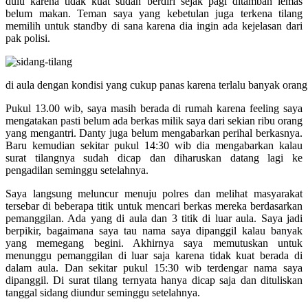
dulu karena tidak kuat sudah berdiri sejak pagi ditambah lemas
belum makan. Teman saya yang kebetulan juga terkena tilang
memilih untuk standby di sana karena dia ingin ada kejelasan dari
pak polisi.
di aula dengan kondisi yang cukup panas karena terlalu banyak orang
Pukul 13.00 wib, saya masih berada di rumah karena feeling saya
mengatakan pasti belum ada berkas milik saya dari sekian ribu orang
yang mengantri. Danty juga belum mengabarkan perihal berkasnya.
Baru kemudian sekitar pukul 14:30 wib dia mengabarkan kalau
surat tilangnya sudah dicap dan diharuskan datang lagi ke
pengadilan seminggu setelahnya.
Saya langsung meluncur menuju polres dan melihat masyarakat
tersebar di beberapa titik untuk mencari berkas mereka berdasarkan
pemanggilan. Ada yang di aula dan 3 titik di luar aula. Saya jadi
berpikir, bagaimana saya tau nama saya dipanggil kalau banyak
yang memegang begini. Akhirnya saya memutuskan untuk
menunggu pemanggilan di luar saja karena tidak kuat berada di
dalam aula. Dan sekitar pukul 15:30 wib terdengar nama saya
dipanggil. Di surat tilang ternyata hanya dicap saja dan dituliskan
tanggal sidang diundur seminggu setelahnya.