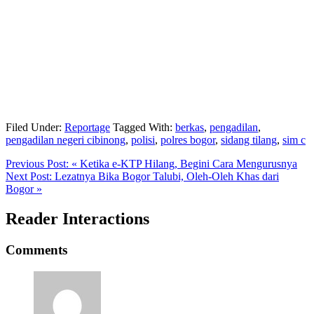
Filed Under:
Reportage
Tagged With:
berkas
,
pengadilan
,
pengadilan negeri cibinong
,
polisi
,
polres bogor
,
sidang tilang
,
sim c
Previous Post:
« Ketika e-KTP Hilang, Begini Cara Mengurusnya
Next Post:
Lezatnya Bika Bogor Talubi, Oleh-Oleh Khas dari
Bogor »
Reader Interactions
Comments