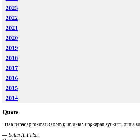
2023
2022
2021
2020
2019
2018
2017
2016
2015
2014
Quote
“Dan terhadap nikmat Rabbmu; unjuklah ungkapan syukur”; dunia sud
—
Salim A. Fillah