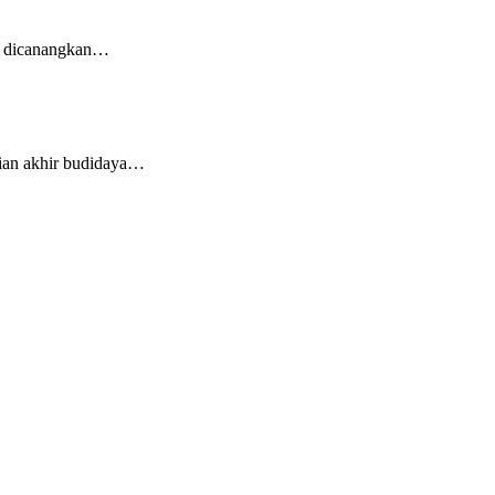
ng dicanangkan…
gian akhir budidaya…