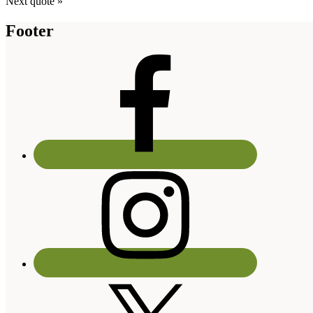
Next quote »
Footer