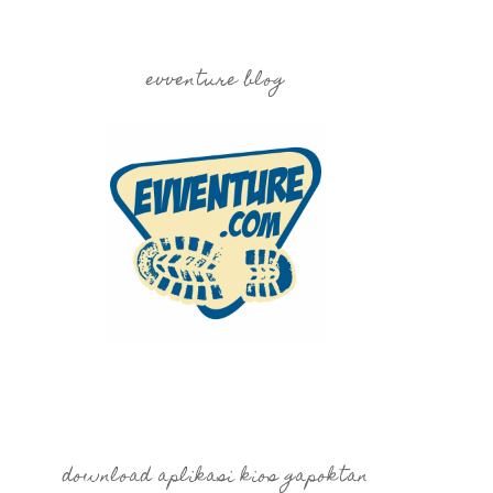
evventure blog
download aplikasi kios gapoktan