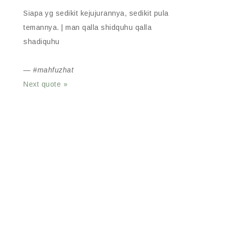
Siapa yg sedikit kejujurannya, sedikit pula
temannya. | man qalla shidquhu qalla
shadiquhu
—
#mahfuzhat
Next quote »