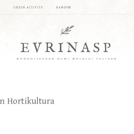
T
GREEN ACTIVITY
RANDOM
EVRINASP
MENGHIJAUKAN BUMI MELALUI TULISAN
 Hortikultura