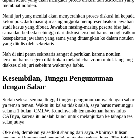
membuat notulen.
Nanti juri yang menilai akan menyerahkan proses diskusi ini kepada
kelompok. Jadi masing-masing anggota mempresentasikan jawaban
studi kasus yang dibuat. Jawaban masing-masing peserta bisa jadi
sama dan berbeda sehingga dari diskusi tersebut harus menghasilkan
kesepakatan jawaban yang sama yang dituangkan ke dalam notulen
yang ditulis oleh sekretaris.
Nah di sini peran sekretaris sangat diperlukan karena notulen
tersebut harus segera dikirimkan melalui chat zoom untuk langsung
diakses oleh juri sebelum waktunya habis.
Kesembilan, Tunggu Pengumuman
dengan Sabar
Sudah selesai semua, tinggal tunggu pengumumannya dengan sabar
ya teman-teman. Waktu itu kalau tidak salah, saya harus menunggu
selama 1 bulan, CMIIW. Kuncinya sih teman-teman harus lulus
CATnya, karena itu adalah kunci untuk melanjutkan ke tahapan tes
selanjutnya.
Oke deh, demikian ya sedikit sharing dari saya. Akhirnya tulisan
tentang uji kompetensi penyuluh pertanian selesai juga.
Jika tulisan