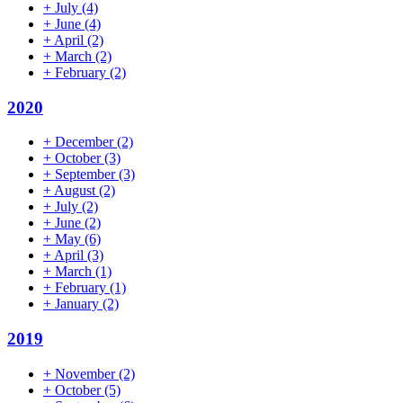
+
July
(4)
+
June
(4)
+
April
(2)
+
March
(2)
+
February
(2)
2020
+
December
(2)
+
October
(3)
+
September
(3)
+
August
(2)
+
July
(2)
+
June
(2)
+
May
(6)
+
April
(3)
+
March
(1)
+
February
(1)
+
January
(2)
2019
+
November
(2)
+
October
(5)