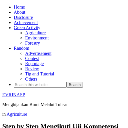
Home
About
Disclosure
Achievement
Green Activity
Agriculture
Environment
Forestry
Random
Advertisement
Contest
Reportage
Review
Tip and Tutorial
Others
EVRINASP
Menghijaukan Bumi Melalui Tulisan
in
Agriculture
Step by Step Mengikuti Uji Kompetensi