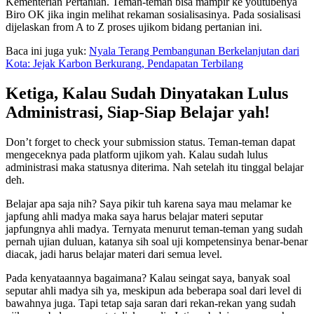
Kementerian Pertanian. Teman-teman bisa mampir ke youtubenya
Biro OK jika ingin melihat rekaman sosialisasinya. Pada sosialisasi
dijelaskan from A to Z proses ujikom bidang pertanian ini.
Baca ini juga yuk:
Nyala Terang Pembangunan Berkelanjutan dari
Kota: Jejak Karbon Berkurang, Pendapatan Terbilang
Ketiga, Kalau Sudah Dinyatakan Lulus
Administrasi, Siap-Siap Belajar yah!
Don’t forget to check your submission status. Teman-teman dapat
mengeceknya pada platform ujikom yah. Kalau sudah lulus
administrasi maka statusnya diterima. Nah setelah itu tinggal belajar
deh.
Belajar apa saja nih? Saya pikir tuh karena saya mau melamar ke
japfung ahli madya maka saya harus belajar materi seputar
japfungnya ahli madya. Ternyata menurut teman-teman yang sudah
pernah ujian duluan, katanya sih soal uji kompetensinya benar-benar
diacak, jadi harus belajar materi dari semua level.
Pada kenyataannya bagaimana? Kalau seingat saya, banyak soal
seputar ahli madya sih ya, meskipun ada beberapa soal dari level di
bawahnya juga. Tapi tetap saja saran dari rekan-rekan yang sudah