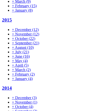
+
March
(9)
+
February
(15)
+
January
(8)
2015
+
December
(12)
+
November
(12)
+
October
(22)
+
September
(21)
+
August
(10)
+
July
(21)
+
June
(16)
+
May
(4)
+
April
(5)
+
March
(2)
+
February
(2)
+
January
(4)
2014
+
December
(3)
+
November
(1)
+
October
(4)