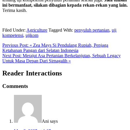
ini bermanfaat, silakan dibagian kepada rekan-rekan yang lain.
Terima kasih.
Filed Under:
Agriculture
Tagged With:
penyuluh pertanian
,
uji
kompetensi
,
ujikom
Previous Post:
« Zea Mays Si Pendulang Rupiah, Penjaga
Ketahanan Pangan dari Selatan Indonesia
Next Post:
Merajut Asa Pertanian Berkelanjutan, Sebuah Legacy
Untuk Masa Depan Dari Sirnagalih »
Reader Interactions
Comments
Ani
says