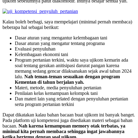
ujikom sebelumnya patut diakomodir. Intinya belajar semua yah.
Kalau boleh berbagi, saya mempelajari (minimal pernah membaca)
beberapa hal sebagai berikut:
Dasar aturan yang mengantur kelembagaan tani
Dasar aturan yang mengatur tentang programa
Evaluasi penyuluhan
Kelembagaan ekonomi tani
Program pertanian terkini, waktu saya ujikom kemarin ada
soal tentang gerakan anitisipasi darurat pangan karena
memang sedang gencar dilaksanakan sejak awal tahun 2024
lalu.
Nah teman-teman sesuaikan dengan program
Kementan di tahun berjalan yah.
Materi, metode, media penyuluhan pertanian
Penilaian kelas kemampuan kelompok tani
Dan materi lain yang related dengan penyuluhan pertanian
serta program pertanian terkini
Dapat dikatakan kalau bahan bacaan buat ujikom ini banyak banget.
Pada platform uji kompetensi juga disediakan materi sebagai bahan
bacaan.
Nah karena kemampuan memory otak terbatas, ya
minimal kita pernah membaca sehingga ingat jawabannya
ketika bertemu dengan soal ujikom.