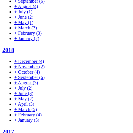
+
September
(6)
+
August
(4)
+
July
(1)
+
June
(2)
+
May
(1)
+
March
(3)
+
February
(3)
+
January
(2)
2018
+
December
(4)
+
November
(2)
+
October
(4)
+
September
(6)
+
August
(3)
+
July
(2)
+
June
(3)
+
May
(2)
+
April
(3)
+
March
(5)
+
February
(4)
+
January
(5)
2017