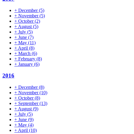
+
December
(5)
+
November
(5)
+
October
(2)
+
August
(5)
+
July
(5)
+
June
(7)
+
May
(11)
+
April
(8)
+
March
(6)
+
February
(8)
+
January
(6)
2016
+
December
(8)
+
November
(10)
+
October
(8)
+
September
(13)
+
August
(9)
+
July
(5)
+
June
(9)
+
May
(4)
+
April
(10)