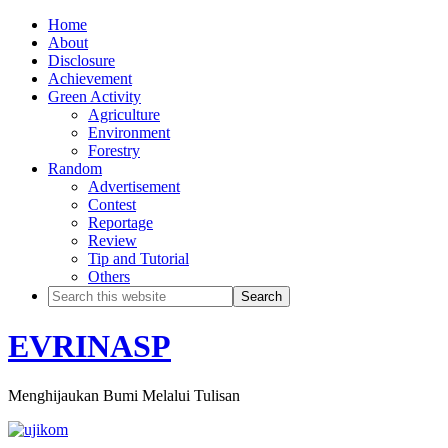
Home
About
Disclosure
Achievement
Green Activity
Agriculture
Environment
Forestry
Random
Advertisement
Contest
Reportage
Review
Tip and Tutorial
Others
EVRINASP
Menghijaukan Bumi Melalui Tulisan