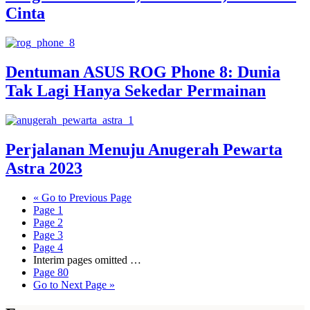
Cinta
Dentuman ASUS ROG Phone 8: Dunia
Tak Lagi Hanya Sekedar Permainan
Perjalanan Menuju Anugerah Pewarta
Astra 2023
«
Go to
Previous Page
Page
1
Page
2
Page
3
Page
4
Interim pages omitted
…
Page
80
Go to
Next Page »