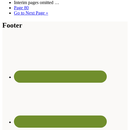
Interim pages omitted
…
Page
80
Go to
Next Page »
Footer