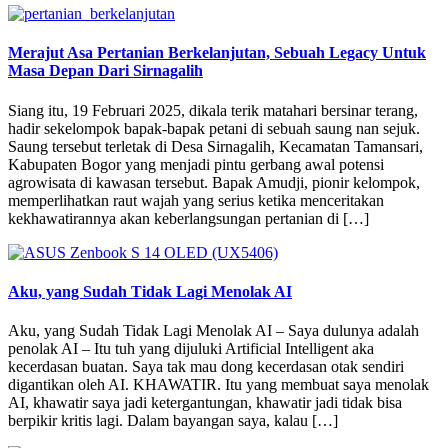
Merajut Asa Pertanian Berkelanjutan, Sebuah Legacy Untuk
Masa Depan Dari Sirnagalih
Siang itu, 19 Februari 2025, dikala terik matahari bersinar terang,
hadir sekelompok bapak-bapak petani di sebuah saung nan sejuk.
Saung tersebut terletak di Desa Sirnagalih, Kecamatan Tamansari,
Kabupaten Bogor yang menjadi pintu gerbang awal potensi
agrowisata di kawasan tersebut. Bapak Amudji, pionir kelompok,
memperlihatkan raut wajah yang serius ketika menceritakan
kekhawatirannya akan keberlangsungan pertanian di […]
Aku, yang Sudah Tidak Lagi Menolak AI
Aku, yang Sudah Tidak Lagi Menolak AI – Saya dulunya adalah
penolak AI – Itu tuh yang dijuluki Artificial Intelligent aka
kecerdasan buatan. Saya tak mau dong kecerdasan otak sendiri
digantikan oleh AI. KHAWATIR. Itu yang membuat saya menolak
AI, khawatir saya jadi ketergantungan, khawatir jadi tidak bisa
berpikir kritis lagi. Dalam bayangan saya, kalau […]