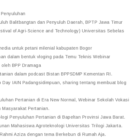
a Penyuluhan
uluh Balitbangtan dan Penyuluh Daerah, BPTP Jawa Timur
ival of Agri-Science and Technology) Universitas Sebelas
media untuk petani milenial kabupaten Bogor
han dalam bentuk vloging pada Temu Teknis Webinar
an oleh BPP Dramaga
rtanian dalam podcast Bistan BPPSDMP Kementan RI.
 Day IAIN Padangsidimpuan, sharing tentang membuat blog
uluhan Pertanian di Era New Normal, Webinar Sekolah Vokasi
 Masyarakat Pertanian.
ogi Penyuluhan Pertanian di Bapeltan Provinsi Jawa Barat.
an Mahasiswa Agroteknologi Universitas Trilogi Jakarta.
Rahmi Aziza dengan tema Berkebun di Rumah Aja.