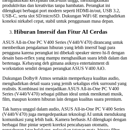
menghadirkan kecepatan baca-tulis tinggi, memungkinkan
produktivitas dan kreativitas tanpa hambatan. Perangkat ini
dilengkapi berbagai port modern seperti HDMI-in/out, USB 3.2,
USB-C, serta slot SD/microSD. Dukungan WiFi 6E menghadirkan
koneksi nirkabel cepat, stabil untuk penggunaan masa depan.
Hiburan Imersif dan Fitur AI Cerdas
ASUS All-in-One PC V400 Series (V440/V470) dirancang untuk
memberikan pengalaman hiburan yang lebih imersif bagi para
pengguna karena perangkat ini dibekali speaker stereo hi-fi dengan
desain bass-reflex yang mampu menghasilkan suara lebih dalam dan
bertenaga. Kebayang deh gimana asiknya entertainment di
workstation sendiri dengan perangkat ASUS V400 AiO.
Dukungan Dolby® Atmos semakin memperkaya kualitas audio,
menghadirkan detail suara yang jernih sekaligus efek surround yang
realistis. Kombinasi ini menjadikan ASUS All-in-One PC V400
Series (V440/V470) sebagai pilihan ideal untuk menikmati musik,
film, maupun konten hiburan lain dengan kualitas suara premium.
Tak hanya unggul dalam audio, ASUS All-in-One PC V400 Series
(V440/V470) juga mengedepankan teknologi AI untuk mendukung
komunikasi yang lebih baik. Kamera berbasis AI dilengkapi dengan
berbagai fitur pintar seperti koreksi pencahayaan otomatis,
pengaburan latar belakang, pelacakan tatapan mata, hingga filter