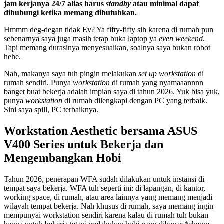
jam kerjanya 24/7 alias harus
standby
atau minimal dapat
dihubungi ketika memang dibutuhkan.
Hmmm deg-degan tidak Ev? Ya fifty-fifty sih karena di rumah pun
sebenarnya saya juga masih tetap buka laptop ya
even weekend
.
Tapi memang durasinya menyesuaikan, soalnya saya bukan robot
hehe.
Nah, makanya saya tuh pingin melakukan
set up workstation
di
rumah sendiri. Punya
workstation
di rumah yang nyamaaannnn
banget buat bekerja adalah impian saya di tahun 2026. Yuk bisa yuk,
punya
workstation
di rumah dilengkapi dengan PC yang terbaik.
Sini saya spill, PC terbaiknya.
Workstation Aesthetic bersama ASUS
V400 Series untuk Bekerja dan
Mengembangkan Hobi
Tahun 2026, penerapan WFA sudah dilakukan untuk instansi di
tempat saya bekerja. WFA tuh seperti ini: di lapangan, di kantor,
working space, di rumah, atau area lainnya yang memang menjadi
wilayah tempat bekerja. Nah khusus di rumah, saya memang ingin
mempunyai workstation sendiri karena kalau di rumah tuh bukan