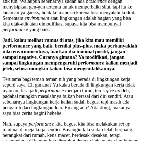
atik tuh. Walaupun sebenarnya sudah ada
bioscience
dengan
menyisipkan gen-gen tertentu untuk memperbaiki sifat, tapi itu ke
tanaman ya gaesss, tidak ke manusia karena bisa menyalahi kodrat.
Sementara
environment
atau lingkungan adalah bagian yang bisa
kita utak-atik atau dimodifikasi supaya kita bisa mempunyai
performance
yang baik.
Jadi, kalau melihat rumus di atas, jika kita mau memiliki
performance yang baik, bernilai plus-plus, maka perbanyaklah
nilai environmentnya, biarkan dia minimal positif, jangan
sampai negative. Caranya gimana? Ya modifikasi, jangan
sampai lingkungan mempengaruhi
performance
kalian menjadi
jelek, sebisa mungkin kalian bisa mengendalikannya.
Terutama bagi teman-teman nih yang berada di lingkungan kerja
seperti saya. Eh gimana? Ya kalau berada di lingkungan kerja tidak
nyaman, bisa jadi
performance
menjadi turun, terus
give up
deh,
padahal mungkin masalahnya bukan berasal dari diri sendiri. Atau
sebenarnya lingkungan kerja kalian sudah bagus, tapi masih ada
pengaruh dari lingkungan luar. Emang ada? Ada dong, makanya
saya bisa cerita begini hehehe.
Nah, supaya
performance
kita bagus, kita bisa melakukan
set up
minimal di meja kerja sendiri. Bayangin kita sudah lelah berjuang
berangkat dari rumah, kena macet, berdesak-desakan, tetapi
sesampainya di kantor, kita disambut dengan kehangatan lingkungan