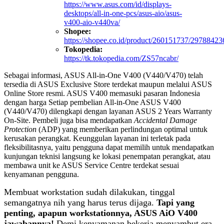
https://www.asus.com/id/displays-
desktops/all-in-one-pcs/asus-aio/asus-
v400-aio-v440va/
Shopee:
https://shopee.co.id/product/260151737/2978842
Tokopedia:
https://tk.tokopedia.com/ZS57ncabr/
Sebagai informasi, ASUS All-in-One V400 (V440/V470) telah
tersedia di ASUS Exclusive Store terdekat maupun melalui ASUS
Online Store resmi. ASUS V400 memasuki pasaran Indonesia
dengan harga Setiap pembelian All-in-One ASUS V400
(V440/V470) dilengkapi dengan layanan ASUS 2 Years Warranty
On-Site. Pembeli juga bisa mendapatkan
Accidental Damage
Protection
(ADP) yang memberikan perlindungan optimal untuk
kerusakan perangkat. Keunggulan layanan ini terletak pada
fleksibilitasnya, yaitu pengguna dapat memilih untuk mendapatkan
kunjungan teknisi langsung ke lokasi penempatan perangkat, atau
membawa unit ke ASUS Service Centre terdekat sesuai
kenyamanan pengguna.
Membuat workstation sudah dilakukan, tinggal
semangatnya nih yang harus terus dijaga.
Tapi yang
penting, apapun workstationnya, ASUS AiO V400
jawabannya!
Demi kenyamanan bekerja menyambut era