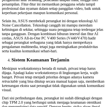
penampilan. Fitur-fitur ini memastikan pengguna selalu tampil
profesional dan nyaman dalam setiap panggilan video, baik untuk
keperluan pekerjaan maupun komunikasi personal.
Selain itu, ASUS membekali perangkat ini dengan teknologi AI
Noise Cancellation. Teknologi canggih ini mampu meredam
kebisingan di sekitar, sehingga suara pengguna tetap terdengar jelas
tanpa gangguan. Dengan kombinasi hiburan imersif dan fitur AI
cerdas, ASUS All-in-One PC V400 Series (V440/V470) hadir
sebagai perangkat serbaguna yang tidak hanya memperkaya
pengalaman multimedia, tetapi juga meningkatkan produktivitas
serta kualitas komunikasi sehari-hari.
Sistem Keamanan Terjamin
Meskipun workstationnya berada di rumah, privasi tetap harus
dijaga. Apalagi kalau workstationnya di lingkungan kerja, wajib
banget. Privasi tetap menjadi prioritas dengan adanya kamera
retractable
yang bisa ditutup secara manual kapan saja, memberikan
ketenangan ekstra saat perangkat tidak digunakan untuk komunikasi
visual.
Dari sisi perlindungan data, perangkat ini sudah dilengkapi dengan
chip TPM 2.0 yang berfungsi untuk menjaga keamanan otentikasi
dan mengenkripsi data sensitif. Dengan begitu, risiko akses ilegal