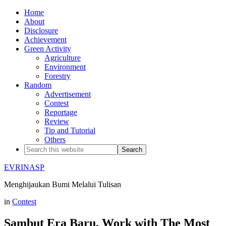
Home
About
Disclosure
Achievement
Green Activity
Agriculture
Environment
Forestry
Random
Advertisement
Contest
Reportage
Review
Tip and Tutorial
Others
EVRINASP
Menghijaukan Bumi Melalui Tulisan
in
Contest
Sambut Era Baru, Work with The Most