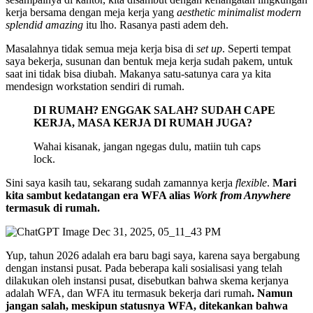
kerja bersama dengan meja kerja yang
aesthetic minimalist modern
splendid amazing
itu lho. Rasanya pasti adem deh.
Masalahnya tidak semua meja kerja bisa di
set up
. Seperti tempat
saya bekerja, susunan dan bentuk meja kerja sudah pakem, untuk
saat ini tidak bisa diubah. Makanya satu-satunya cara ya kita
mendesign workstation sendiri di rumah.
DI RUMAH? ENGGAK SALAH? SUDAH CAPE
KERJA, MASA KERJA DI RUMAH JUGA?
Wahai kisanak, jangan ngegas dulu, matiin tuh caps
lock.
Sini saya kasih tau, sekarang sudah zamannya kerja
flexible
.
Mari
kita sambut kedatangan era WFA alias
Work from Anywhere
termasuk di rumah.
Yup, tahun 2026 adalah era baru bagi saya, karena saya bergabung
dengan instansi pusat. Pada beberapa kali sosialisasi yang telah
dilakukan oleh instansi pusat, disebutkan bahwa skema kerjanya
adalah WFA, dan WFA itu termasuk bekerja dari rumah
. Namun
jangan salah, meskipun statusnya WFA, ditekankan bahwa