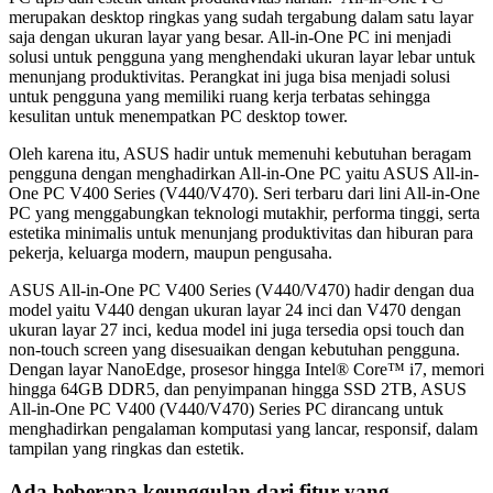
merupakan desktop ringkas yang sudah tergabung dalam satu layar
saja dengan ukuran layar yang besar. All-in-One PC ini menjadi
solusi untuk pengguna yang menghendaki ukuran layar lebar untuk
menunjang produktivitas. Perangkat ini juga bisa menjadi solusi
untuk pengguna yang memiliki ruang kerja terbatas sehingga
kesulitan untuk menempatkan PC desktop tower.
Oleh karena itu, ASUS hadir untuk memenuhi kebutuhan beragam
pengguna dengan menghadirkan All-in-One PC yaitu ASUS All-in-
One PC V400 Series (V440/V470). Seri terbaru dari lini All-in-One
PC yang menggabungkan teknologi mutakhir, performa tinggi, serta
estetika minimalis untuk menunjang produktivitas dan hiburan para
pekerja, keluarga modern, maupun pengusaha.
ASUS All-in-One PC V400 Series (V440/V470) hadir dengan dua
model yaitu V440 dengan ukuran layar 24 inci dan V470 dengan
ukuran layar 27 inci, kedua model ini juga tersedia opsi touch dan
non-touch screen yang disesuaikan dengan kebutuhan pengguna.
Dengan layar NanoEdge, prosesor hingga Intel® Core™ i7, memori
hingga 64GB DDR5, dan penyimpanan hingga SSD 2TB, ASUS
All-in-One PC V400 (V440/V470) Series PC dirancang untuk
menghadirkan pengalaman komputasi yang lancar, responsif, dalam
tampilan yang ringkas dan estetik.
Ada beberapa keunggulan dari fitur yang