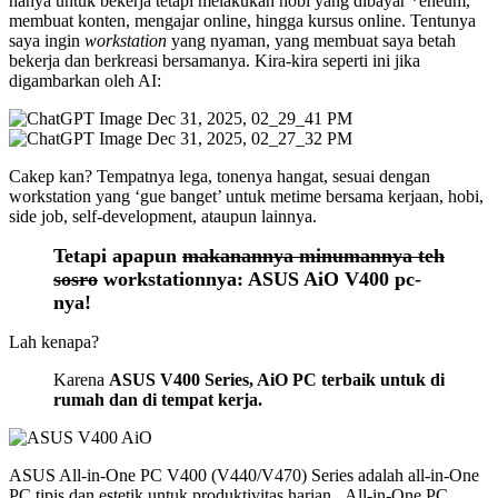
hanya untuk bekerja tetapi melakukan hobi yang dibayar *eheum,
membuat konten, mengajar online, hingga kursus online. Tentunya
saya ingin
workstation
yang nyaman, yang membuat saya betah
bekerja dan berkreasi bersamanya. Kira-kira seperti ini jika
digambarkan oleh AI:
Cakep kan? Tempatnya lega, tonenya hangat, sesuai dengan
workstation yang ‘gue banget’ untuk metime bersama kerjaan, hobi,
side job, self-development, ataupun lainnya.
Tetapi apapun
makanannya minumannya teh
sosro
workstationnya: ASUS AiO V400 pc-
nya!
Lah kenapa?
Karena
ASUS V400 Series, AiO PC terbaik untuk di
rumah dan di tempat kerja.
ASUS All-in-One PC V400 (V440/V470) Series adalah all-in-One
PC tipis dan estetik untuk produktivitas harian. All-in-One PC