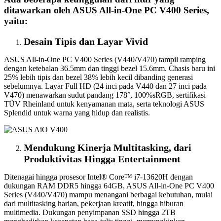
ditawarkan oleh ASUS All-in-One PC V400 Series,
yaitu:
Desain Tipis dan Layar Vivid
ASUS All-in-One PC V400 Series (V440/V470) tampil ramping
dengan ketebalan 36.5mm dan tinggi bezel 15.6mm. Chasis baru ini
25% lebih tipis dan bezel 38% lebih kecil dibanding generasi
sebelumnya. Layar Full HD (24 inci pada V440 dan 27 inci pada
V470) menawarkan sudut pandang 178°, 100%sRGB, sertifikasi
TÜV Rheinland untuk kenyamanan mata, serta teknologi ASUS
Splendid untuk warna yang hidup dan realistis.
Mendukung Kinerja Multitasking, dari
Produktivitas Hingga Entertainment
Ditenagai hingga prosesor Intel® Core™ i7-13620H dengan
dukungan RAM DDR5 hingga 64GB, ASUS All-in-One PC V400
Series (V440/V470) mampu menangani berbagai kebutuhan, mulai
dari multitasking harian, pekerjaan kreatif, hingga hiburan
multimedia. Dukungan penyimpanan SSD hingga 2TB