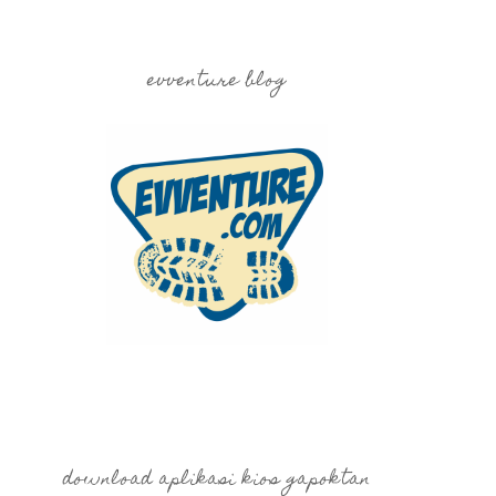
evventure blog
download aplikasi kios gapoktan