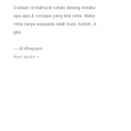
Godaan terdahsyat selalu datang melalui
apa-apa & sesiapa yang kita cinta. Maka
cinta tanpa waspada ialah buta, bodoh, &
gila.
—
Al Khayyam
Next quote »