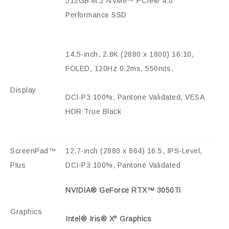
512GB M.2 NVMe™ PCIe® 4.0
Performance SSD
14.5-inch, 2.8K (2880 x 1800) 16:10,
FOLED, 120Hz 0.2ms, 550nits,
Display
DCI-P3 100%, Pantone Validated, VESA
HDR True Black
ScreenPad™
12.7-inch (2880 x 864) 16:5, IPS-Level,
Plus
DCI-P3 100%, Pantone Validated
NVIDIA® GeForce RTX
™
3050Ti
Graphics
e
Intel® Iris® X
Graphics