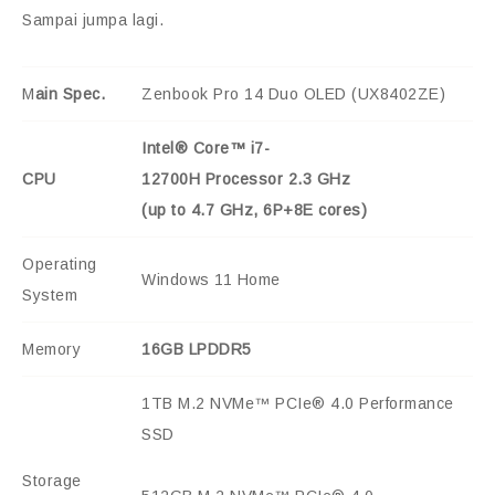
Sampai jumpa lagi.
M
ain Spec.
Zenbook Pro 14 Duo OLED (UX8402ZE)
Intel® Core™ i7-
CPU
12700H Processor 2.3 GHz
(up to 4.7 GHz, 6P+8E cores)
Operating
Windows 11 Home
System
Memory
16GB LPDDR5
1TB M.2 NVMe™ PCIe® 4.0 Performance
SSD
Storage