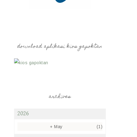
download aplikasi kios gapoktan
archives
2026
+
May
(1)