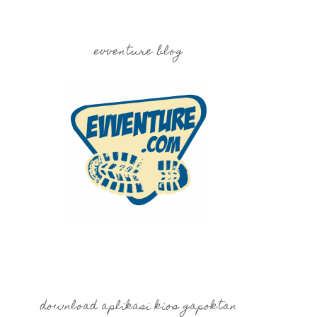
evventure blog
download aplikasi kios gapoktan