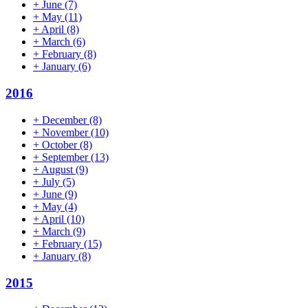
+
June
(7)
+
May
(11)
+
April
(8)
+
March
(6)
+
February
(8)
+
January
(6)
2016
+
December
(8)
+
November
(10)
+
October
(8)
+
September
(13)
+
August
(9)
+
July
(5)
+
June
(9)
+
May
(4)
+
April
(10)
+
March
(9)
+
February
(15)
+
January
(8)
2015