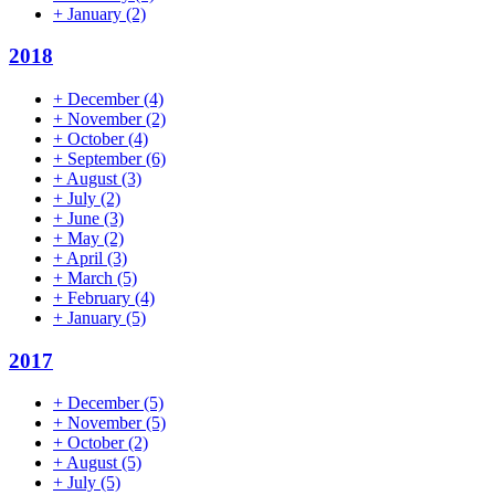
+
January
(2)
2018
+
December
(4)
+
November
(2)
+
October
(4)
+
September
(6)
+
August
(3)
+
July
(2)
+
June
(3)
+
May
(2)
+
April
(3)
+
March
(5)
+
February
(4)
+
January
(5)
2017
+
December
(5)
+
November
(5)
+
October
(2)
+
August
(5)
+
July
(5)