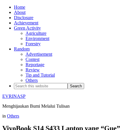
Home
About
Disclosure
Achievement
Green Activity
Agriculture
Environment
Forestry
Random
Advertisement
Contest
Reportage
Review
Tip and Tutorial
Others
EVRINASP
Menghijaukan Bumi Melalui Tulisan
in
Others
VivoBook S14 S433 Laptop yang “Gue”