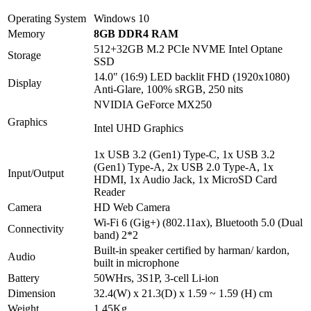
Operating System
Windows 10
Memory
8GB DDR4 RAM
512+32GB M.2 PCIe NVME Intel Optane
Storage
SSD
14.0" (16:9) LED backlit FHD (1920x1080)
Display
Anti-Glare, 100% sRGB, 250 nits
NVIDIA GeForce MX250
Graphics
Intel UHD Graphics
1x USB 3.2 (Gen1) Type-C, 1x USB 3.2
(Gen1) Type-A, 2x USB 2.0 Type-A, 1x
Input/Output
HDMI, 1x Audio Jack, 1x MicroSD Card
Reader
Camera
HD Web Camera
Wi-Fi 6 (Gig+) (802.11ax), Bluetooth 5.0 (Dual
Connectivity
band) 2*2
Built-in speaker certified by harman/ kardon,
Audio
built in microphone
Battery
50WHrs, 3S1P, 3-cell Li-ion
Dimension
32.4(W) x 21.3(D) x 1.59 ~ 1.59 (H) cm
Weight
1,45Kg