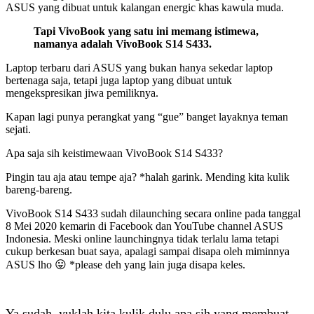
ASUS yang dibuat untuk kalangan energic khas kawula muda.
Tapi VivoBook yang satu ini memang istimewa,
namanya adalah VivoBook S14 S433.
Laptop terbaru dari ASUS yang bukan hanya sekedar laptop
bertenaga saja, tetapi juga laptop yang dibuat untuk
mengekspresikan jiwa pemiliknya.
Kapan lagi punya perangkat yang “gue” banget layaknya teman
sejati.
Apa saja sih keistimewaan VivoBook S14 S433?
Pingin tau aja atau tempe aja? *halah garink. Mending kita kulik
bareng-bareng.
VivoBook S14 S433 sudah dilaunching secara online pada tanggal
8 Mei 2020 kemarin di Facebook dan YouTube channel ASUS
Indonesia. Meski online launchingnya tidak terlalu lama tetapi
cukup berkesan buat saya, apalagi sampai disapa oleh miminnya
ASUS lho 😛 *please deh yang lain juga disapa keles.
Ya sudah, yuklah kita kulik dulu apa sih yang membuat