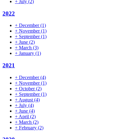
+
July
(2)
2022
+
December
(1)
+
November
(1)
+
September
(1)
+
June
(2)
+
March
(3)
+
January
(1)
2021
+
December
(4)
+
November
(1)
+
October
(2)
+
September
(1)
+
August
(4)
+
July
(4)
+
June
(4)
+
April
(2)
+
March
(2)
+
February
(2)