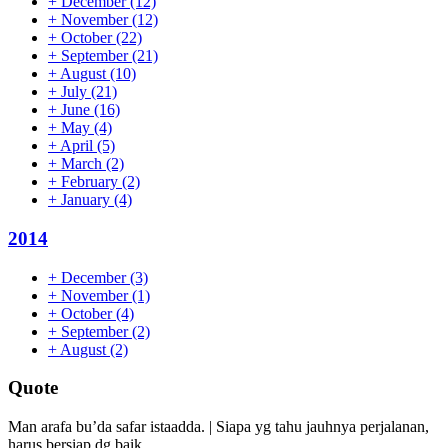
+
December
(12)
+
November
(12)
+
October
(22)
+
September
(21)
+
August
(10)
+
July
(21)
+
June
(16)
+
May
(4)
+
April
(5)
+
March
(2)
+
February
(2)
+
January
(4)
2014
+
December
(3)
+
November
(1)
+
October
(4)
+
September
(2)
+
August
(2)
Quote
Man arafa bu’da safar istaadda. | Siapa yg tahu jauhnya perjalanan,
harus bersiap dg baik