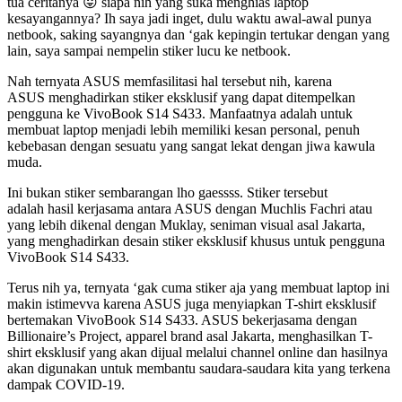
tua ceritanya 😛 siapa nih yang suka menghias laptop
kesayangannya? Ih saya jadi inget, dulu waktu awal-awal punya
netbook, saking sayangnya dan ‘gak kepingin tertukar dengan yang
lain, saya sampai nempelin stiker lucu ke netbook.
Nah ternyata ASUS memfasilitasi hal tersebut nih, karena
ASUS menghadirkan stiker eksklusif yang dapat ditempelkan
pengguna ke VivoBook S14 S433. Manfaatnya adalah untuk
membuat laptop menjadi lebih memiliki kesan personal, penuh
kebebasan dengan sesuatu yang sangat lekat dengan jiwa kawula
muda.
Ini bukan stiker sembarangan lho gaessss. Stiker tersebut
adalah hasil kerjasama antara ASUS dengan Muchlis Fachri atau
yang lebih dikenal dengan Muklay, seniman visual asal Jakarta,
yang menghadirkan desain stiker eksklusif khusus untuk pengguna
VivoBook S14 S433.
Terus nih ya, ternyata ‘gak cuma stiker aja yang membuat laptop ini
makin istimevva karena ASUS juga menyiapkan T-shirt eksklusif
bertemakan VivoBook S14 S433. ASUS bekerjasama dengan
Billionaire’s Project, apparel brand asal Jakarta, menghasilkan T-
shirt eksklusif yang akan dijual melalui channel online dan hasilnya
akan digunakan untuk membantu saudara-saudara kita yang terkena
dampak COVID-19.