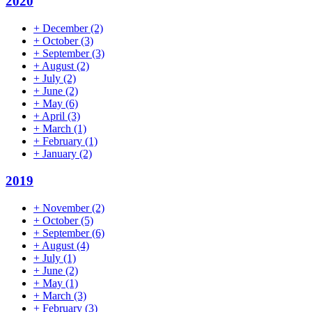
2020
+
December
(2)
+
October
(3)
+
September
(3)
+
August
(2)
+
July
(2)
+
June
(2)
+
May
(6)
+
April
(3)
+
March
(1)
+
February
(1)
+
January
(2)
2019
+
November
(2)
+
October
(5)
+
September
(6)
+
August
(4)
+
July
(1)
+
June
(2)
+
May
(1)
+
March
(3)
+
February
(3)