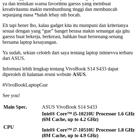
ya dan tentukan warna favoritmu gaesss yang membuat
kreativitasmu makin membumbung tinggi dan membuncah
sepanjang masa *halah lebay nih bocah.
Eh tapi bener lho, kalau gadget kita itu mumpuni dan kriterianya
sesuai dengan yang “gue” banget berasa makin semangat aja gitu
gaesss buat bekerja, berkreasi, bahkan buat bersenang-senang
bersama laptop kesayangan.
Ya sudah, sekian celoteh dari saya tentang laptop istimevva terbaru
dari ASUS.
Informasi lebih lengkap tentang VivoBook S14 S433 dapat
diperoleh di halaman resmi website
ASUS
.
#VivoBookLaptopGue
See you!
Main Spec.
ASUS VivoBook S14 S433
Intel® Core™ i5-10210U Processor 1.6 GHz
(6M Cache, up to 4.2 GHz)
CPU
Intel® Core™ i7-10510U Processor 1.8 GHz
(8M Cache, up to 4.9 GHz)