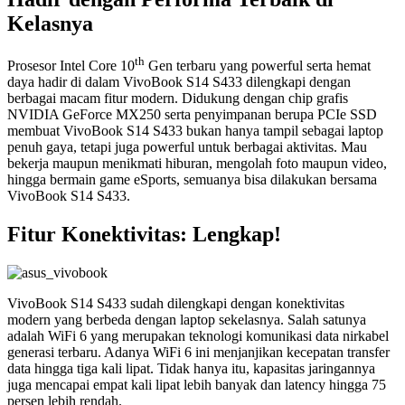
Kelasnya
th
Prosesor Intel Core 10
Gen terbaru yang powerful serta hemat
daya hadir di dalam VivoBook S14 S433 dilengkapi dengan
berbagai macam fitur modern. Didukung dengan chip grafis
NVIDIA GeForce MX250 serta penyimpanan berupa PCIe SSD
membuat VivoBook S14 S433 bukan hanya tampil sebagai laptop
penuh gaya, tetapi juga powerful untuk berbagai aktivitas. Mau
bekerja maupun menikmati hiburan, mengolah foto maupun video,
hingga bermain game eSports, semuanya bisa dilakukan bersama
VivoBook S14 S433.
Fitur Konektivitas: Lengkap!
VivoBook S14 S433 sudah dilengkapi dengan konektivitas
modern yang berbeda dengan laptop sekelasnya. Salah satunya
adalah WiFi 6 yang merupakan teknologi komunikasi data nirkabel
generasi terbaru. Adanya WiFi 6 ini menjanjikan kecepatan transfer
data hingga tiga kali lipat. Tidak hanya itu, kapasitas jaringannya
juga mencapai empat kali lipat lebih banyak dan latency hingga 75
persen lebih rendah.