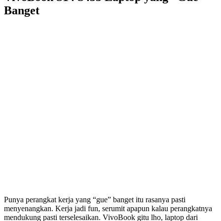
Banget
ASUS
VivoBook S14
S433
Laptop yang "Gue"
Banget
Punya perangkat kerja yang “gue” banget itu rasanya pasti
menyenangkan. Kerja jadi fun, serumit apapun kalau perangkatnya
mendukung pasti terselesaikan. VivoBook gitu lho, laptop dari