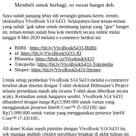
Membeli untuk berbagi, so sweat banget deh.
Saya sudah panjang lebar nih nerangin gimana keren, trendy,
ekslusifnya VivoBook S14 S433. Selanjutnya buat teman-teman
yang sudah ‘gak sabar untuk meminang laptop yang “gue” banget
ini, teman-teman sudah bisa kok membeli secara online mulai
tanggal 8 Mei 2020 melalui e-commerce berikut ini:
BliBli :
https://bit.ly/VivoBookS433-BliBli
id:
https://bit.ly/VivoBookS433-JD
Bhinneka:
https://bhnk.co/VivobookS433
Tokopedia:
https://bit.ly/VivoBookS433-Tokopedia
Shopee:
https://bit.ly/VivoBookS433-Shopee
Untuk setiap pembelian VivoBook S14 S433 melalui e-commerce
tersebut akan disertai dengan T-shirt eksklusif Billionaire’s Project
selama persediaan masih ada (warna T-shirt akan diberikan secara
acak). Kemudian untuk harganya sendiri, VivoBook S14 S433
dibanderol dengan harga Rp13.999.000 untuk varian yang
menggunakan prosesor Intel® Core™ i5-10210U dan
Rp15.999.000 untuk varian yang menggunakan prosesor Intel®
Core™ i7-10510U.
All done! Kalau masih pinisirin dengan VivoBook S14 S433 ini,
sok mangga atuhlah cekidot spesifikasi lengkap di akhir tulisan ini