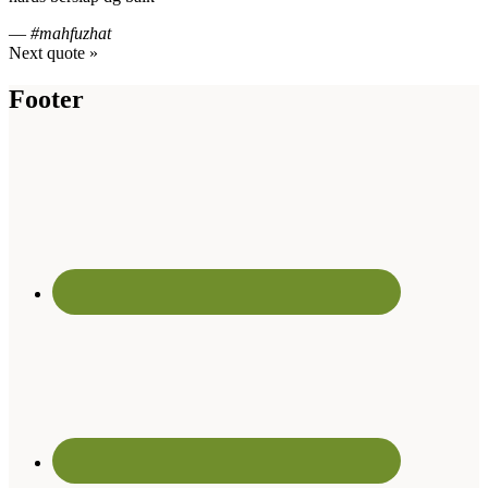
—
#mahfuzhat
Next quote »
Footer