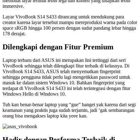
membuat layar terlihat lebih lega dan konten yang disajikan lebih
immersive.
Layar VivoBook S14 S433 dirancang untuk mendukung para
creator karena layar tersebut mampu mereproduksi warna pada color
space sRGB hingga 100 persen dengan sudut pandang lebar hingga
178 derajat.
Dilengkapi dengan Fitur Premium
Laptop terbaru dari ASUS ini merupakan lini tertinggi dari seri
VivoBook sehingga telah dilengkapi fitur terbaik di kelasnya. Di
VivoBook S14 S433, ASUS telah menyematkan fingerprint
sehingga pengguna tidak perlu lagi mengetikkan password untuk
masuk ke dalam sistem Windows 10. Bahkan fingerprint yang
terdapat di VivoBook S14 S433 ini telah terintegrasi dengan fitur
Windows Hello di Windows 10.
Tuh kan benar-benar laptop yang “gue” banget yak karena dari segi
keamanan yang praktis juga sudah terjamin, jadi ‘gak sembarangan
orang bisa mengakses laptop kita yeee kan.
Hadir dengan Performa Terbaik di