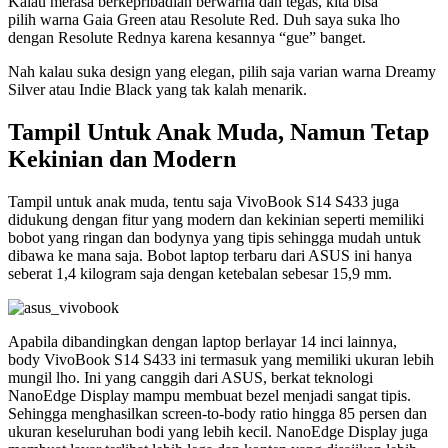
Kalau merasa berkepribadian berwarna dan tegas, kita bisa
pilih warna Gaia Green atau Resolute Red. Duh saya suka lho
dengan Resolute Rednya karena kesannya “gue” banget.
Nah kalau suka design yang elegan, pilih saja varian warna Dreamy
Silver atau Indie Black yang tak kalah menarik.
Tampil Untuk Anak Muda, Namun Tetap
Kekinian dan Modern
Tampil untuk anak muda, tentu saja VivoBook S14 S433 juga
didukung dengan fitur yang modern dan kekinian seperti memiliki
bobot yang ringan dan bodynya yang tipis sehingga mudah untuk
dibawa ke mana saja. Bobot laptop terbaru dari ASUS ini hanya
seberat 1,4 kilogram saja dengan ketebalan sebesar 15,9 mm.
Apabila dibandingkan dengan laptop berlayar 14 inci lainnya,
body VivoBook S14 S433 ini termasuk yang memiliki ukuran lebih
mungil lho. Ini yang canggih dari ASUS, berkat teknologi
NanoEdge Display mampu membuat bezel menjadi sangat tipis.
Sehingga menghasilkan screen-to-body ratio hingga 85 persen dan
ukuran keseluruhan bodi yang lebih kecil. NanoEdge Display juga