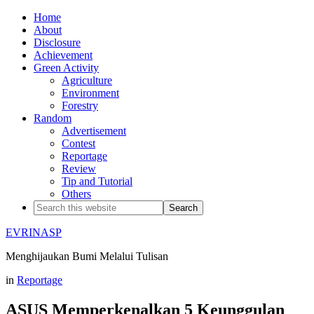
Home
About
Disclosure
Achievement
Green Activity
Agriculture
Environment
Forestry
Random
Advertisement
Contest
Reportage
Review
Tip and Tutorial
Others
EVRINASP
Menghijaukan Bumi Melalui Tulisan
in
Reportage
ASUS Memperkenalkan 5 Keunggulan