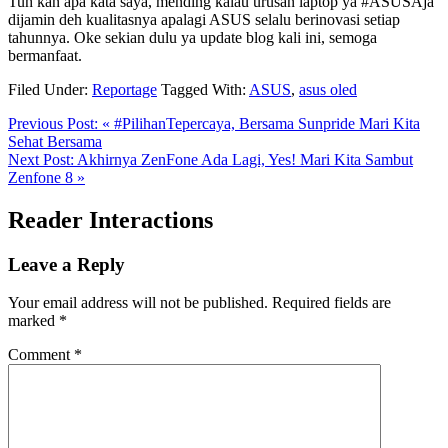
Tuh kan apa kata saya, mending kalau urusan laptop ya #ASUSAja
dijamin deh kualitasnya apalagi ASUS selalu berinovasi setiap
tahunnya. Oke sekian dulu ya update blog kali ini, semoga
bermanfaat.
Filed Under:
Reportage
Tagged With:
ASUS
,
asus oled
Previous Post:
« #PilihanTepercaya, Bersama Sunpride Mari Kita
Sehat Bersama
Next Post:
Akhirnya ZenFone Ada Lagi, Yes! Mari Kita Sambut
Zenfone 8 »
Reader Interactions
Leave a Reply
Your email address will not be published.
Required fields are
marked
*
Comment
*