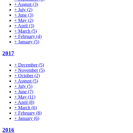
+
August
(3)
+
July
(2)
+
June
(3)
+
May
(2)
+
April
(3)
+
March
(5)
+
February
(4)
+
January
(5)
2017
+
December
(5)
+
November
(5)
+
October
(2)
+
August
(5)
+
July
(5)
+
June
(7)
+
May
(11)
+
April
(8)
+
March
(6)
+
February
(8)
+
January
(6)
2016