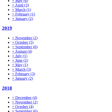
+
May
(6)
+
April
(3)
+
March
(1)
+
February
(1)
+
January
(2)
2019
+
November
(2)
+
October
(5)
+
September
(6)
+
August
(4)
+
July
(1)
+
June
(2)
+
May
(1)
+
March
(3)
+
February
(3)
+
January
(2)
2018
+
December
(4)
+
November
(2)
+
October
(4)
+
September
(6)