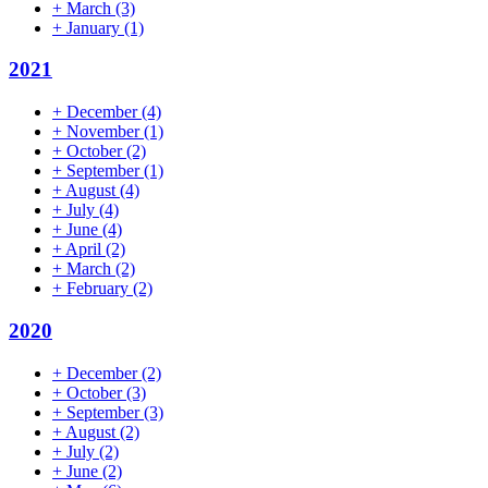
+
March
(3)
+
January
(1)
2021
+
December
(4)
+
November
(1)
+
October
(2)
+
September
(1)
+
August
(4)
+
July
(4)
+
June
(4)
+
April
(2)
+
March
(2)
+
February
(2)
2020
+
December
(2)
+
October
(3)
+
September
(3)
+
August
(2)
+
July
(2)
+
June
(2)