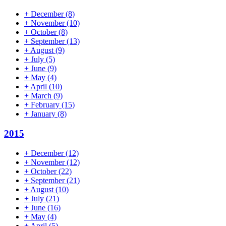
+
December
(8)
+
November
(10)
+
October
(8)
+
September
(13)
+
August
(9)
+
July
(5)
+
June
(9)
+
May
(4)
+
April
(10)
+
March
(9)
+
February
(15)
+
January
(8)
2015
+
December
(12)
+
November
(12)
+
October
(22)
+
September
(21)
+
August
(10)
+
July
(21)
+
June
(16)
+
May
(4)
+
April
(5)