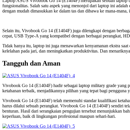
Laptop ASUS Vivobook Go 14 (E1404F) merupakan sebuah laptop unt
fungsionalitas. Salah satu aspek yang menonjol dari laptop ini ada
dengan mudah dimasukkan ke dalam tas dan dibawa ke mana-mana, id
Selain itu, Vivobook Go 14 (E1404F) juga dilengkapi dengan berba
cepat, USB Type-A yang kompatibel dengan berbagai perangkat, HDM
Tidak hanya itu, laptop ini juga menawarkan kenyamanan ekstra sa
kelelahan pada jari, dan meningkatkan produktivitas. Dan menarikny
Tangguh dan Aman
Vivobook Go 14 (E1404F) hadir sebagai laptop military grade yang pa
ketahanan terbaik, menjadikannya pilihan yang tepat bagi pengguna y
Vivobook Go 14 (E1404F) telah memenuhi standar kualifikasi ketahana
harus dilalui sebuah perangkat. Vivobook Go 14 (E1404F) sendiri tela
benturan. Hasil dari serangkaian pengujian tersebut menunjukkan b
keperluan, baik di lingkungan profesional maupun sehari-hari.