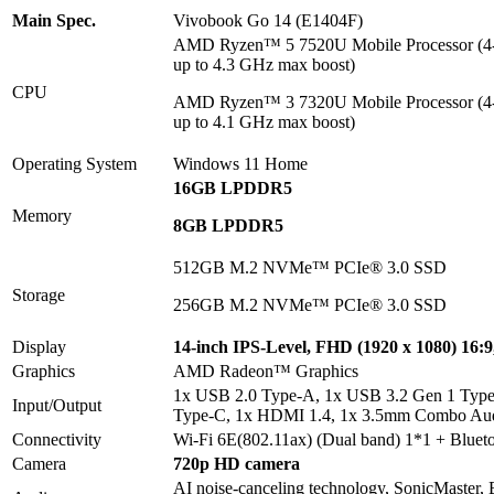
Ma
in Spec.
Vivobook Go 14 (E1404F)
AMD Ryzen™ 5 7520U Mobile Processor (4-c
up to 4.3 GHz max boost)
CPU
AMD Ryzen™ 3 7320U Mobile Processor (4-c
up to 4.1 GHz max boost)
Operating System
Windows 11 Home
16
GB
LP
DDR5
Memory
8
GB
LP
DDR5
512GB M.2 NVMe™ PCIe® 3.0 SSD
Storage
256GB M.2 NVMe™ PCIe® 3.0 SSD
Display
14-inch IPS-Level, FHD (1920 x 1080) 16:9,
Graphics
AMD Radeon™ Graphics
1x USB 2.0 Type-A, 1x USB 3.2 Gen 1 Type
Input/Output
Type-C, 1x HDMI 1.4, 1x 3.5mm Combo Aud
Connectivity
Wi-Fi 6E(802.11ax) (Dual band) 1*1 + Bluet
Camera
720p HD camera
AI noise-canceling technology, SonicMaster, Bu