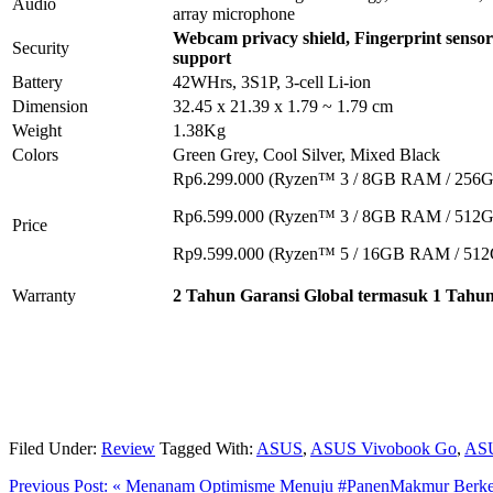
Audio
array microphone
Webcam privacy shield, Fingerprint senso
Security
support
Battery
42WHrs, 3S1P, 3-cell Li-ion
Dimension
32.45 x 21.39 x 1.79 ~ 1.79 cm
Weight
1.38Kg
Colors
Green Grey, Cool Silver, Mixed Black
Rp6.299.000 (Ryzen™ 3 / 8GB RAM / 256
Rp6.599.000 (Ryzen™ 3 / 8GB RAM / 512
Price
Rp9.599.000 (Ryzen™ 5 / 16GB RAM / 51
Warranty
2
T
ahun
G
aransi
G
lobal
termasuk 1 Tahu
Filed Under:
Review
Tagged With:
ASUS
,
ASUS Vivobook Go
,
ASU
Previous Post:
« Menanam Optimisme Menuju #PanenMakmur Berkel