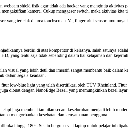
bcam shield fisik agar tidak ada hacker yang mengintip aktivitas p
engaktifkan kamera. Cukup menggeser switch, maka aktivitas kita tid
ensor yang terletak di area touchscreen. Ya, fingerprint sensor umumny
ikannya berdiri di atas kompetitor di kelasnya, salah satunya adalah
 HD, yang tentu saja tidak sebanding dalam hal ketajaman dan kejern
n visual yang lebih detil dan imersif, sangat membantu baik dalam ke
ik dalam segala keadaan.
itur low-blue light yang telah disertifikasi oleh TÜV Rheinland. Fitur i
ni juga dibuat dengan NanoEdge Bezel, yang memungkinkan bezel layar t
 tetapi juga membuat tampilan secara keseluruhan menjadi lebih modern
r tanpa mengorbankan kesehatan dan kenyamanan pengguna.
o
 dibuka hingga 180
. Selain berguna saat laptop untuk pelajar ini d