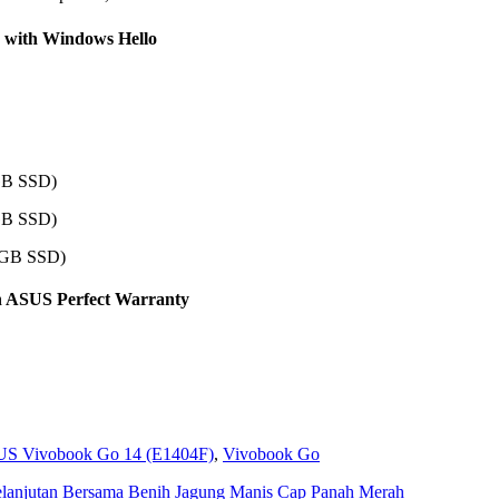
r with Windows Hello
GB SSD)
GB SSD)
2GB SSD)
n ASUS Perfect Warranty
S Vivobook Go 14 (E1404F)
,
Vivobook Go
anjutan Bersama Benih Jagung Manis Cap Panah Merah