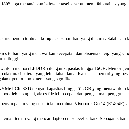
o
a 180
juga menandakan bahwa engsel tersebut memiliki kualitas yang le
 memenuhi tuntutan komputasi sehari-hari yang dinamis. Salah satu 
s terbaru yang menawarkan kecepatan dan efisiensi energi yang sangat
rma tinggi.
awarkan memori LPDDR5 dengan kapasitas hingga 16GB. Memori jenis
 pada durasi baterai yang lebih tahan lama. Kapasitas memori yang bes
lami penurunan kinerja yang signifikan.
NVMe PCIe SSD dengan kapasitas hingga 512GB yang menawarkan kec
 lebih singkat, akses file lebih cepat, dan pengalaman penggunaan 
 dan penyimpanan yang cepat telah membuat Vivobook Go 14 (E1404F) 
eman-teman yang mencari laptop entry level terbaik. Sebagai bahan p