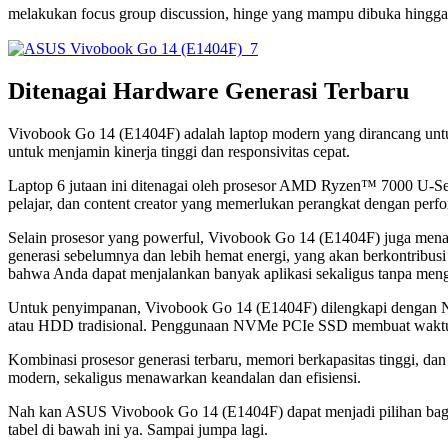
melakukan focus group discussion, hinge yang mampu dibuka hingg
Ditenagai Hardware Generasi Terbaru
Vivobook Go 14 (E1404F) adalah laptop modern yang dirancang untuk
untuk menjamin kinerja tinggi dan responsivitas cepat.
Laptop 6 jutaan ini ditenagai oleh prosesor AMD Ryzen™ 7000 U-Serie
pelajar, dan content creator yang memerlukan perangkat dengan perfo
Selain prosesor yang powerful, Vivobook Go 14 (E1404F) juga men
generasi sebelumnya dan lebih hemat energi, yang akan berkontribusi
bahwa Anda dapat menjalankan banyak aplikasi sekaligus tanpa menga
Untuk penyimpanan, Vivobook Go 14 (E1404F) dilengkapi dengan 
atau HDD tradisional. Penggunaan NVMe PCIe SSD membuat waktu boot
Kombinasi prosesor generasi terbaru, memori berkapasitas tinggi,
modern, sekaligus menawarkan keandalan dan efisiensi.
Nah kan ASUS Vivobook Go 14 (E1404F) dapat menjadi pilihan bagi t
tabel di bawah ini ya. Sampai jumpa lagi.