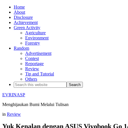
Home
About
Disclosure
Achievement
Green Activity
Agriculture
Environment
Forestry
Random
Advertisement
Contest
Reportage
Review
Tip and Tutorial
Others
EVRINASP
Menghijaukan Bumi Melalui Tulisan
in
Review
Yuk Kenalan dengan ASUS Vivobook Go 14