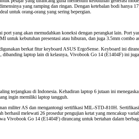
uk pelajar yang dirancang guna memenuhi kebutuhan generasi moder
lah dimensinya yang ramping dan ringan. Dengan ketebalan bodi hanya 
eal untuk orang-orang yang sering bepergian.
gai port yang akan memudahkan koneksi dengan perangkat lain. Port 
I untuk kebutuhan presentasi atau hiburan, dan juga 3.5mm combo au
at digunakan berkat fitur keyboard ASUS ErgoSense. Keyboard ini di
a, dibanding laptop lain di kelasnya, Vivobook Go 14 (E1404F) ini jug
ling terjangkau di Indonesia. Kehadiran laptop 6 jutaan ini menegask
ang ingin memiliki laptop tangguh.
n militer AS dan mengantongi sertifikasi MIL-STD-810H. Sertifikasi i
h berhasil melewati 26 prosedur pengujian ketat yang mencakup variabe
ahwa Vivobook Go 14 (E1404F) dirancang untuk bertahan dalam berbaga