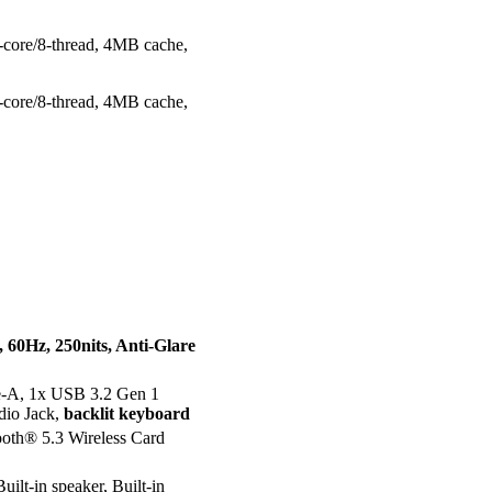
ore/8-thread, 4MB cache,
ore/8-thread, 4MB cache,
 60Hz, 250nits, Anti-Glare
-A, 1x USB 3.2 Gen 1
io Jack,
backlit keyboard
ooth® 5.3 Wireless Card
ilt-in speaker, Built-in