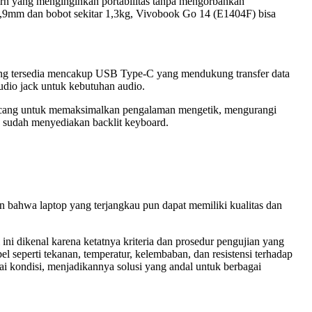
n yang menginginkan portabilitas tanpa mengorbankan
17,9mm dan bobot sekitar 1,3kg, Vivobook Go 14 (E1404F) bisa
yang tersedia mencakup USB Type-C yang mendukung transfer data
dio jack untuk kebutuhan audio.
rancang untuk memaksimalkan pengalaman mengetik, mengurangi
a sudah menyediakan backlit keyboard.
an bahwa laptop yang terjangkau pun dapat memiliki kualitas dan
ni dikenal karena ketatnya kriteria dan prosedur pengujian yang
l seperti tekanan, temperatur, kelembaban, dan resistensi terhadap
i kondisi, menjadikannya solusi yang andal untuk berbagai