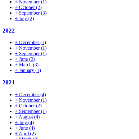
+
November
(1)
+
October
(2)
+
September
(3)
+
July
(2)
2022
+
December
(1)
+
November
(1)
+
September
(1)
+
June
(2)
+
March
(3)
+
January
(1)
2021
+
December
(4)
+
November
(1)
+
October
(2)
+
September
(1)
+
August
(4)
+
July
(4)
+
June
(4)
+
April
(2)