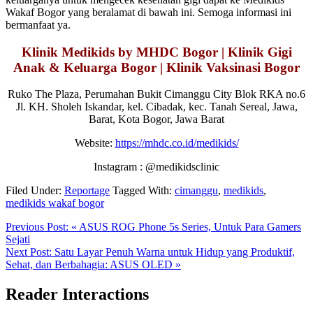
Wakaf Bogor yang beralamat di bawah ini. Semoga informasi ini
bermanfaat ya.
Klinik Medikids by MHDC Bogor | Klinik Gigi
Anak & Keluarga Bogor | Klinik Vaksinasi Bogor
Ruko The Plaza, Perumahan Bukit Cimanggu City Blok RKA no.6
Jl. KH. Sholeh Iskandar, kel. Cibadak, kec. Tanah Sereal, Jawa,
Barat, Kota Bogor, Jawa Barat
Website:
https://mhdc.co.id/medikids/
Instagram : @medikidsclinic
Filed Under:
Reportage
Tagged With:
cimanggu
,
medikids
,
medikids wakaf bogor
Previous Post:
« ASUS ROG Phone 5s Series, Untuk Para Gamers
Sejati
Next Post:
Satu Layar Penuh Warna untuk Hidup yang Produktif,
Sehat, dan Berbahagia: ASUS OLED »
Reader Interactions