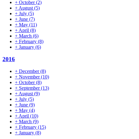
+
October
(2)
+
August
(5)
+
July
(5)
+
June
(7)
+
May
(11)
+
April
(8)
+
March
(6)
+
February
(8)
+
January
(6)
2016
+
December
(8)
+
November
(10)
+
October
(8)
+
September
(13)
+
August
(9)
+
July
(5)
+
June
(9)
+
May
(4)
+
April
(10)
+
March
(9)
+
February
(15)
+
January
(8)