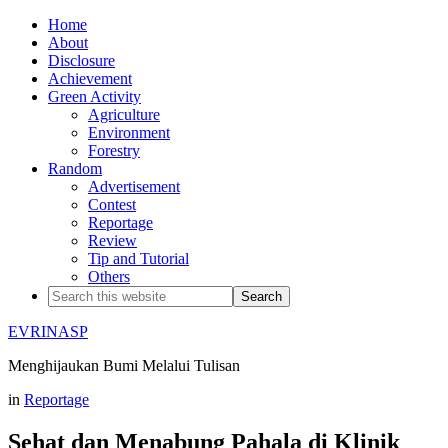
Home
About
Disclosure
Achievement
Green Activity
Agriculture
Environment
Forestry
Random
Advertisement
Contest
Reportage
Review
Tip and Tutorial
Others
EVRINASP
Menghijaukan Bumi Melalui Tulisan
in
Reportage
Sehat dan Menabung Pahala di Klinik