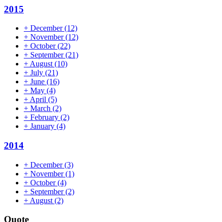
2015
+
December
(12)
+
November
(12)
+
October
(22)
+
September
(21)
+
August
(10)
+
July
(21)
+
June
(16)
+
May
(4)
+
April
(5)
+
March
(2)
+
February
(2)
+
January
(4)
2014
+
December
(3)
+
November
(1)
+
October
(4)
+
September
(2)
+
August
(2)
Quote