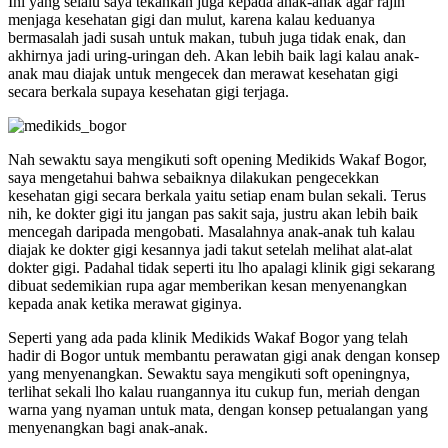
Ini yang selalu saya tekankan juga kepada anak-anak agar rajin
menjaga kesehatan gigi dan mulut, karena kalau keduanya
bermasalah jadi susah untuk makan, tubuh juga tidak enak, dan
akhirnya jadi uring-uringan deh. Akan lebih baik lagi kalau anak-
anak mau diajak untuk mengecek dan merawat kesehatan gigi
secara berkala supaya kesehatan gigi terjaga.
Nah sewaktu saya mengikuti soft opening Medikids Wakaf Bogor,
saya mengetahui bahwa sebaiknya dilakukan pengecekkan
kesehatan gigi secara berkala yaitu setiap enam bulan sekali. Terus
nih, ke dokter gigi itu jangan pas sakit saja, justru akan lebih baik
mencegah daripada mengobati. Masalahnya anak-anak tuh kalau
diajak ke dokter gigi kesannya jadi takut setelah melihat alat-alat
dokter gigi. Padahal tidak seperti itu lho apalagi klinik gigi sekarang
dibuat sedemikian rupa agar memberikan kesan menyenangkan
kepada anak ketika merawat giginya.
Seperti yang ada pada klinik Medikids Wakaf Bogor yang telah
hadir di Bogor untuk membantu perawatan gigi anak dengan konsep
yang menyenangkan. Sewaktu saya mengikuti soft openingnya,
terlihat sekali lho kalau ruangannya itu cukup fun, meriah dengan
warna yang nyaman untuk mata, dengan konsep petualangan yang
menyenangkan bagi anak-anak.