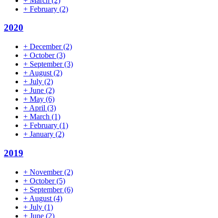
+
March
(2)
+
February
(2)
2020
+
December
(2)
+
October
(3)
+
September
(3)
+
August
(2)
+
July
(2)
+
June
(2)
+
May
(6)
+
April
(3)
+
March
(1)
+
February
(1)
+
January
(2)
2019
+
November
(2)
+
October
(5)
+
September
(6)
+
August
(4)
+
July
(1)
+
June
(2)