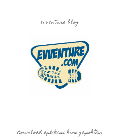
evventure blog
download aplikasi kios gapoktan