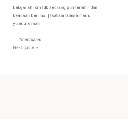
belajarlah, krn tdk seorang pun terlahir dlm
keadaan berilmu. | taallam falaisa mar’u
yuladu aliman
—
#mahfuzhat
Next quote »