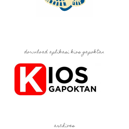
download aplikasi kios gapoktan
archives