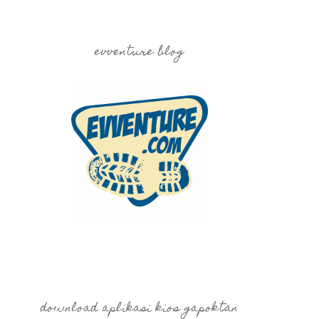
evventure blog
download aplikasi kios gapoktan