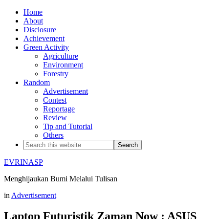
Home
About
Disclosure
Achievement
Green Activity
Agriculture
Environment
Forestry
Random
Advertisement
Contest
Reportage
Review
Tip and Tutorial
Others
EVRINASP
Menghijaukan Bumi Melalui Tulisan
in
Advertisement
Laptop Futuristik Zaman Now : ASUS