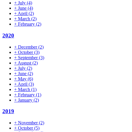
+
July
(4)
+
June
(4)
+
April
(2)
+
March
(2)
+
February
(2)
2020
+
December
(2)
+
October
(3)
+
September
(3)
+
August
(2)
+
July
(2)
+
June
(2)
+
May
(6)
+
April
(3)
+
March
(1)
+
February
(1)
+
January
(2)
2019
+
November
(2)
+
October
(5)