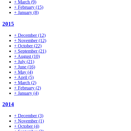
+
March
(9)
+
February
(15)
+
January
(8)
2015
+
December
(12)
+
November
(12)
+
October
(22)
+
September
(21)
+
August
(10)
+
July
(21)
+
June
(16)
+
May
(4)
+
April
(5)
+
March
(2)
+
February
(2)
+
January
(4)
2014
+
December
(3)
+
November
(1)
+
October
(4)