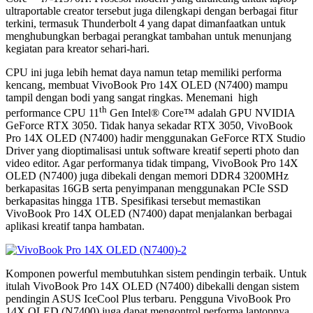
ultraportable creator tersebut juga dilengkapi dengan berbagai fitur
terkini, termasuk Thunderbolt 4 yang dapat dimanfaatkan untuk
menghubungkan berbagai perangkat tambahan untuk menunjang
kegiatan para kreator sehari-hari.
CPU ini juga lebih hemat daya namun tetap memiliki performa
kencang, membuat VivoBook Pro 14X OLED (N7400) mampu
tampil dengan bodi yang sangat ringkas. Menemani high
th
performance CPU 11
Gen Intel® Core™ adalah GPU NVIDIA
GeForce RTX 3050. Tidak hanya sekadar RTX 3050, VivoBook
Pro 14X OLED (N7400) hadir menggunakan GeForce RTX Studio
Driver yang dioptimalisasi untuk software kreatif seperti photo dan
video editor. Agar performanya tidak timpang, VivoBook Pro 14X
OLED (N7400) juga dibekali dengan memori DDR4 3200MHz
berkapasitas 16GB serta penyimpanan menggunakan PCIe SSD
berkapasitas hingga 1TB. Spesifikasi tersebut memastikan
VivoBook Pro 14X OLED (N7400) dapat menjalankan berbagai
aplikasi kreatif tanpa hambatan.
Komponen powerful membutuhkan sistem pendingin terbaik. Untuk
itulah VivoBook Pro 14X OLED (N7400) dibekalli dengan sistem
pendingin ASUS IceCool Plus terbaru. Pengguna VivoBook Pro
14X OLED (N7400) juga dapat mengontrol performa laptopnya