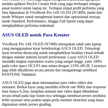
melalui aplikasi ProArt Creator Hub yang juga berfungsi sebagai
pusat kontrol untuk laptop ini. Terdapat empat profil performa yang
bisa digunakan di VivoBook Pro 14X OLED (N7400), mulai dari
mode Whisper untuk menghemat baterai dan operasional senyap,
mode Standard, Performance, hingga Full Speed yang dapat
menghadirkan performa maksimal.
ASUS OLED untuk Para Kreator
VivoBook Pro 14X OLED (N7400) merupakan salah satu laptop
yang menggunakan layar berteknologi ASUS OLED. Teknologi
layar tersebut dirancang untuk menghadirkan kualitas visual terbaik
dengan standar industri kreatif profesional. Layar ASUS OLED
memiliki tingkat reproduksi warna yang sangat tinggi, yaitu 100%
pada color space DCI-P3 atau setara dengan 133% sRGB. Layarnya
juga telah dikalibrasi secara presisi dan mengantongi sertifikasi
PANTONE Validated.
ASUS OLED juga akan memanjakan para video editor dan
animator. Berkat layar yang memiliki refresh rate 90Hz dan response
time hanya 0,2ms, tampilan animasi dan video dapat dihadirkan
secara detail pada tiap frame-nya sehingga membuat proses produksi
lebih nyaman serta praktis tanpa perlu monitor eksternal yang biasa
digunakan untuk proses grading.