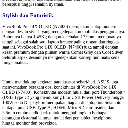
beresolusi tinggi semakin nyaman.
Stylish dan Futuristik
VivoBook Pro 14X OLED (N7400) merupakan laptop modern
dengan desain stylish yang mengedepankan mobilitas penggunanya.
Bobotnya hanya 1,45Kg dengan ketebalan 17,9mm, membuatnya
tampil sebagai salah satu laptop kreator paling ringan dan ringkas
saat ini. VivoBook Pro 14X OLED (N7400) juga tampil dengan
kesan premium dengan pilihan warna Comet Grey dan Cool Silver.
Seluruh aspek desainnya mengedepankan konsep minimalis serta
fungsionalitas.
Untuk mendukung kegiatan para kreator sehari-hari, ASUS juga
menyematkan beragam opsi konektivitas di VivoBook Pro 14X
OLED (N7400). Konektivitas modern mulai dari port Thunderbolt 4
(USB Type-C) yang mendukung fitur USB Power Delivery hingga
100W serta DisplayPort merupakan bagian di laptop ini. Selain itu
terdapat pula USB Type-A, HDMI, MicroSD card reader, dan
3.5mm combo audio jack untuk menghubungkan berbagai
perangkat eksternal lainnya, mulai dari pen tablet, headphone,
hingga monitor dan proyektor.