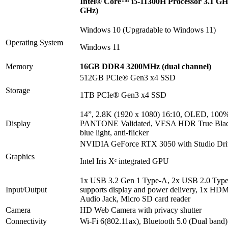
Intel® Core™ i5-11300H Processor 3.1 GH
GHz)
Windows 10 (Upgradable to Windows 11)
Operating System
Windows 11
Memory
16GB DDR4 3200MHz (dual channel)
512GB PCIe® Gen3 x4 SSD
Storage
1TB PCIe® Gen3 x4 SSD
14”, 2.8K (1920 x 1080) 16:10, OLED, 100
Display
PANTONE Validated, VESA HDR True Blac
blue light, anti-flicker
NVIDIA GeForce RTX 3050 with Studio Dri
Graphics
Intel Iris Xᵉ integrated GPU
1x USB 3.2 Gen 1 Type-A, 2x USB 2.0 Type
Input/Output
supports display and power delivery, 1x H
Audio Jack, Micro SD card reader
Camera
HD Web Camera with privacy shutter
Connectivity
Wi-Fi 6(802.11ax), Bluetooth 5.0 (Dual band