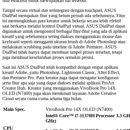
fitur eksklusif untuk mewujudkan hal tersebut.
Tampil secara virtual dan terintegrasi dengan touchpad, ASUS
DialPad merupakan fitur yang belum pernah ada sebelumnya. Fitur
ini memungkinkan para kreator untuk bekerja secara lebih efektif
saat berkarya melalui kontrol DialPad virtual. ASUS DialPad dapat
digunakan untuk mengontrol berbagai fitur-fitur yang ada di aplikasi
kreatif yang sebelumnya sering diakses menggunakan mouse dan
keyboard seperti mengganti ukuran brush di Adobe Photoshop atau
melakukan scrubbing pada timeline di Adobe Premiere. ASUS
DialPad tidak hanya dapat membuat simpel proses tersebut, tetapi
juga membuat keseluruhan proses semakin presisi.
Saat ini ASUS DialPad telah kompatibel dengan empat aplikasi
kreatif Adobe, yaitu Photoshop, Lightroom Classic, After Effect,
dan Premiere Pro. Para kreator juga dapat mengatur konfigurasi
serta fitur apa saja yang dapat diakses melalui aplikasi ProArt
Creator Hub. Kreator yang menggunakan VivoBook Pro 14X
OLED (N7400) juga akan menikmati layanan Adobe Creative
Cloud secara cuma-cuma selama tiga bulan.
Main Spec.
VivoBook Pro 14X OLED (N7400)
Intel® Core™ i7-11370H Processor 3.3 GH
GHz)
CPU