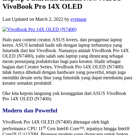
VivoBook Pro 14X OLED
Last Updated on March 2, 2022 by
evrinasp
Halo para content creator, ASUS lovers, dan penggemar laptop
keren. ASUS kembali hadir nih dengan laptop terbarunya yang
futuristik dari lini VivoBook. Namanya adalah VivoBook Pro 14X
OLED (N7400), yaitu salah satu laptop yang dirancang sebagai
mesin penunjang poduktivitas bagi para kreator. Hadir sebagai
bagian dari Creator Series, VivoBook Pro 14X OLED (N7400)
tidak hanya dibekali dengan hardware yang powerful, tetapi juga
memiliki desain serta fitur yang futuristik yang dapat membantu para
kreator semakin produktif.
Oke kita kepoin langsung yuk keunggulan dari ASUS VivoBook
Pro 14X OLED (N7400):
Modern dan Powerful
VivoBook Pro 14X OLED (N7400) ditenagai oleh high
th
performance CPU 11
Gen Intel® Core™, tepatnya hingga Intel®
Core™ i7-11370H. Prosesor modern yang dirancang untuk laptop