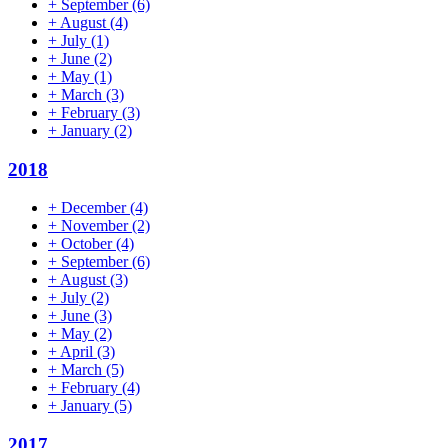
+
September
(6)
+
August
(4)
+
July
(1)
+
June
(2)
+
May
(1)
+
March
(3)
+
February
(3)
+
January
(2)
2018
+
December
(4)
+
November
(2)
+
October
(4)
+
September
(6)
+
August
(3)
+
July
(2)
+
June
(3)
+
May
(2)
+
April
(3)
+
March
(5)
+
February
(4)
+
January
(5)
2017