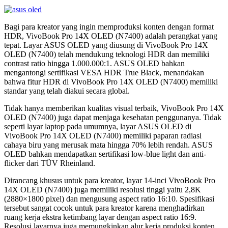
Bagi para kreator yang ingin memproduksi konten dengan format
HDR, VivoBook Pro 14X OLED (N7400) adalah perangkat yang
tepat. Layar ASUS OLED yang diusung di VivoBook Pro 14X
OLED (N7400) telah mendukung teknologi HDR dan memiliki
contrast ratio hingga 1.000.000:1. ASUS OLED bahkan
mengantongi sertifikasi VESA HDR True Black, menandakan
bahwa fitur HDR di VivoBook Pro 14X OLED (N7400) memiliki
standar yang telah diakui secara global.
Tidak hanya memberikan kualitas visual terbaik, VivoBook Pro 14X
OLED (N7400) juga dapat menjaga kesehatan penggunanya. Tidak
seperti layar laptop pada umumnya, layar ASUS OLED di
VivoBook Pro 14X OLED (N7400) memiliki paparan radiasi
cahaya biru yang merusak mata hingga 70% lebih rendah. ASUS
OLED bahkan mendapatkan sertifikasi low-blue light dan anti-
flicker dari TÜV Rheinland.
Dirancang khusus untuk para kreator, layar 14-inci VivoBook Pro
14X OLED (N7400) juga memiliki resolusi tinggi yaitu 2,8K
(2880×1800 pixel) dan mengusung aspect ratio 16:10. Spesifikasi
tersebut sangat cocok untuk para kreator karena menghadirkan
ruang kerja ekstra ketimbang layar dengan aspect ratio 16:9.
Resolusi layarnya juga memungkinkan alur kerja produksi konten