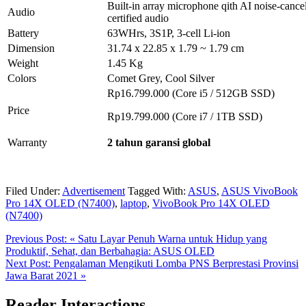
Built-in array microphone qith AI noise-cance
Audio
certified audio
Battery
63WHrs, 3S1P, 3-cell Li-ion
Dimension
31.74 x 22.85 x 1.79 ~ 1.79 cm
Weight
1.45 Kg
Colors
Comet Grey, Cool Silver
Rp16.799.000 (Core i5 / 512GB SSD)
Price
Rp19.799.000 (Core i7 / 1TB SSD)
Warranty
2 tahun garansi global
Filed Under:
Advertisement
Tagged With:
ASUS
,
ASUS VivoBook
Pro 14X OLED (N7400)
,
laptop
,
VivoBook Pro 14X OLED
(N7400)
Previous Post:
« Satu Layar Penuh Warna untuk Hidup yang
Produktif, Sehat, dan Berbahagia: ASUS OLED
Next Post:
Pengalaman Mengikuti Lomba PNS Berprestasi Provinsi
Jawa Barat 2021 »
Reader Interactions