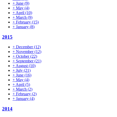
+
June
(9)
+
May
(4)
+
April
(10)
+
March
(9)
+
February
(15)
+
January
(8)
2015
+
December
(12)
+
November
(12)
+
October
(22)
+
September
(21)
+
August
(10)
+
July
(21)
+
June
(16)
+
May
(4)
+
April
(5)
+
March
(2)
+
February
(2)
+
January
(4)
2014