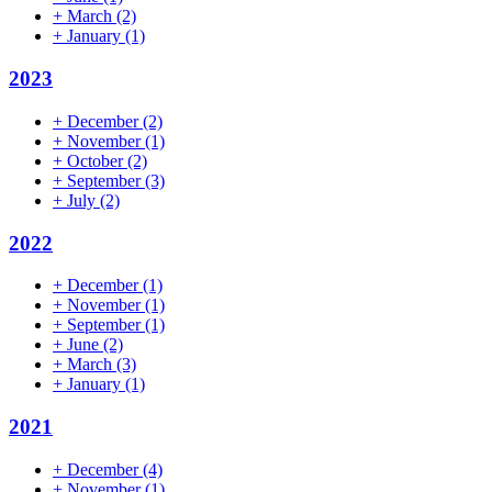
+
March
(2)
+
January
(1)
2023
+
December
(2)
+
November
(1)
+
October
(2)
+
September
(3)
+
July
(2)
2022
+
December
(1)
+
November
(1)
+
September
(1)
+
June
(2)
+
March
(3)
+
January
(1)
2021
+
December
(4)
+
November
(1)