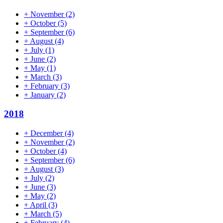
+
November
(2)
+
October
(5)
+
September
(6)
+
August
(4)
+
July
(1)
+
June
(2)
+
May
(1)
+
March
(3)
+
February
(3)
+
January
(2)
2018
+
December
(4)
+
November
(2)
+
October
(4)
+
September
(6)
+
August
(3)
+
July
(2)
+
June
(3)
+
May
(2)
+
April
(3)
+
March
(5)
+
February
(4)