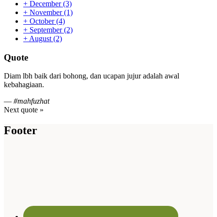
+
December
(3)
+
November
(1)
+
October
(4)
+
September
(2)
+
August
(2)
Quote
Diam lbh baik dari bohong, dan ucapan jujur adalah awal
kebahagiaan.
—
#mahfuzhat
Next quote »
Footer