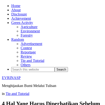
Home
About
Disclosure
Achievement
Green Activity
Agriculture
Environment
Forestry
Random
Advertisement
Contest
Reportage
Review
Tip and Tutorial
Others
EVRINASP
Menghijaukan Bumi Melalui Tulisan
in
Tip and Tutorial
4 Hal Yang Harus Diperhatikan Sebelum