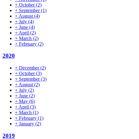
+
October
(2)
+
September
(1)
+
August
(4)
+
July
(4)
+
June
(4)
+
April
(2)
+
March
(2)
+
February
(2)
2020
+
December
(2)
+
October
(3)
+
September
(3)
+
August
(2)
+
July
(2)
+
June
(2)
+
May
(6)
+
April
(3)
+
March
(1)
+
February
(1)
+
January
(2)
2019