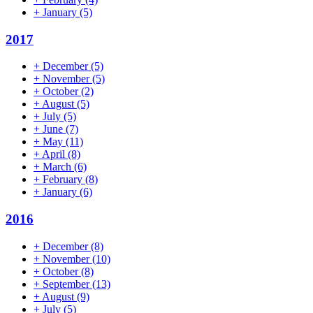
+
January
(5)
2017
+
December
(5)
+
November
(5)
+
October
(2)
+
August
(5)
+
July
(5)
+
June
(7)
+
May
(11)
+
April
(8)
+
March
(6)
+
February
(8)
+
January
(6)
2016
+
December
(8)
+
November
(10)
+
October
(8)
+
September
(13)
+
August
(9)
+
July
(5)