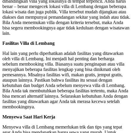
dibandingkan villa yang lokasinya di tempat terpencil. Anda harus
benar – benar mengecek lokasi villa di Lembang dengan beberapa
lokasi wisata dan juga publik. Villa tersebut mudah dijangkau atau
diakses dan mempunyai pemandangan sekitar yang indah atau tidak.
Bila Anda menemukan villa dengan kriteria tersebut, maka Anda
bisa segera membookingnya agar tidak keduluan dengan wisatawan
lain.
Fasilitas Villa di Lembang
Hal lain yang perlu diperhatikan adalah fasilitas yang ditawarkan
oleh villa di Lembang. Ini menjadi hal penting dan berharga
sebelum membooking villa. Biasanya suatu penginapan atau villa
menyajikan beberapa fasilitas lengkap yang bisa dinikmati oleh
pemesannya. Misalnya fasilitas wifi, makan gratis, jemput gratis,
ataupun lainnya. Pastikan bahwa fasilitas itu sesuai dengan
kebutuhan dan budget Anda sebelum menyewa villa di Lembang.
Bila Anda tak membutuhkan beberapa fasilitas tertentu, maka Anda
bisa mencari alternatif lainnya. Selaraskan kebutuhan Anda dengan
fasilitas yang ditawarkan agar Anda tak merasa kecewa setelah
membookingnya.
Menyewa Saat Hari Kerja
Menyewa villa di Lembang memerlukan trik dan tips yang tepat
agar Anda bisa mendapatkan harga sewa yang murah. Untuk