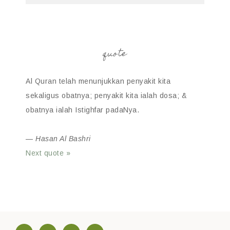
quote
Al Quran telah menunjukkan penyakit kita
sekaligus obatnya; penyakit kita ialah dosa; &
obatnya ialah Istighfar padaNya.
—
Hasan Al Bashri
Next quote »