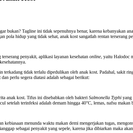
dengar bukan? Tagline ini tidak sepenuhnya benar, karena kebanyakan an
 pola hidup yang tidak sehat, anak kost sangatlah rentan terserang pe
 terserang penyakit, aplikasi layanan kesehatan
online
, yaitu Halodoc 
kesehatannya.
in terkadang tidak terlalu dipedulikan oleh anak kost. Padahal, sakit ri
dan perlu segera diatasi adalah sebagai berikut:
ta anak kost. Tifus ini disebabkan oleh bakteri
Salmonella Typhi
yang 
ul setelah terinfeksi adalah demam hingga 40°C, lemas, nafsu makan 
gan kebiasaan menunda waktu makan demi mengerjakan tugas, mengonsum
a dianggap sebagai penyakit yang sepele, karena jika dibiarkan maka 