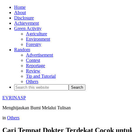
Home
About
Disclosure
Achievement
Green Activity
Agriculture
Environment
Forestry
Random
Advertisement
Contest
Reportage
Review
Tip and Tutorial
Others
EVRINASP
Menghijaukan Bumi Melalui Tulisan
in
Others
Cari Tempat Dokter Terdekat Cocok untu