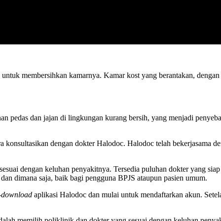
untuk membersihkan kamarnya. Kamar kost yang berantakan, dengan 
an pedas dan jajan di lingkungan kurang bersih, yang menjadi penyebab a
ra konsultasikan dengan dokter Halodoc. Halodoc telah bekerjasama den
suai dengan keluhan penyakitnya. Tersedia puluhan dokter yang siap
a dan dimana saja, baik bagi pengguna BPJS ataupun pasien umum.
-
download
aplikasi Halodoc dan mulai untuk mendaftarkan akun. Setela
adalah memilih poliklinik dan dokter yang sesuai dengan keluhan peny