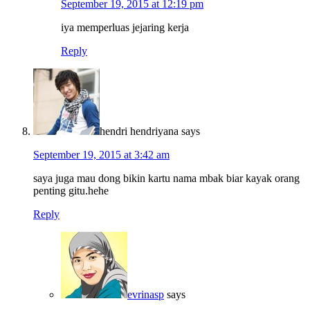
September 19, 2015 at 12:19 pm
iya memperluas jejaring kerja
Reply
hendri hendriyana
says
September 19, 2015 at 3:42 am
saya juga mau dong bikin kartu nama mbak biar kayak orang
penting gitu.hehe
Reply
evrinasp
says