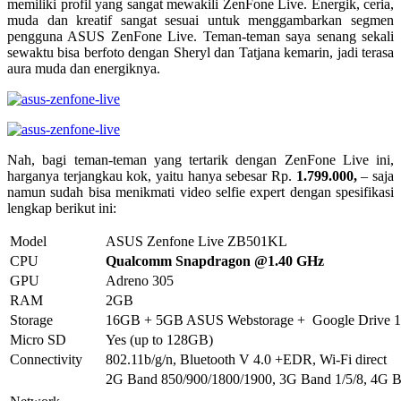
memiliki profil yang sangat mewakili ZenFone Live. Energik, ceria,
muda dan kreatif sangat sesuai untuk menggambarkan segmen
pengguna ASUS ZenFone Live. Teman-teman saya senang sekali
sewaktu bisa berfoto dengan Sheryl dan Tatjana kemarin, jadi terasa
aura muda dan energiknya.
Nah, bagi teman-teman yang tertarik dengan ZenFone Live ini,
harganya terjangkau kok, yaitu hanya sebesar Rp.
1.799.000,
– saja
namun sudah bisa menikmati video selfie expert dengan spesifikasi
lengkap berikut ini:
Model
ASUS Zenfone Live ZB501KL
CPU
Qualcomm Snapdragon @1.40 GHz
GPU
Adreno 305
RAM
2GB
Storage
16GB + 5GB ASUS Webstorage + Google Drive 10
Micro SD
Yes (up to 128GB)
Connectivity
802.11b/g/n, Bluetooth V 4.0 +EDR, Wi-Fi direct
2G Band 850/900/1800/1900, 3G Band 1/5/8, 4G B