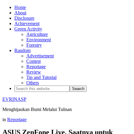
Home
About
Disclosure
Achievement
Green Activity
Agriculture
Environment
Forestry
Random
Advertisement
Contest
Reportage
Review
Tip and Tutorial
Others
EVRINASP
Menghijaukan Bumi Melalui Tulisan
in
Reportage
ASUS ZenFone Live, Saatnya untuk