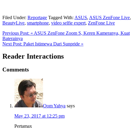
Filed Under:
Reportage
Tagged With:
ASUS
,
ASUS ZenFone Live
,
BeautyLive
,
smartphone
,
video selfie expert
,
ZenFone Live
Previous Post:
« ASUS ZenFone Zoom S, Keren Kameranya, Kuat
Baterainya
Next Post:
Paket Istimewa Dari Sunpride »
Reader Interactions
Comments
Oom Yahya
says
May 23, 2017 at 12:25 pm
Pertamax