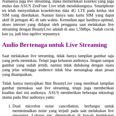
Namanya juga live streaming, maka memerlukan koneksi yang juga
mulus dan ASUS ZenFone Live telah mendukungnya. Smartphone
ini telah menyediakan konektivitas data 4G LTE pada kedua slot
SIM yang disediakan. Namun hanya satu kartu SIM yang dapat
aktif di jaringan 4G di satu waktu. Kemudian agar hasilnya optimal,
akses internet yang didapat oleh pengguna saat melakukan live
streaming dengan BeautyLive adalah di atas 1,5Mbps. Sudah cocok
kan ya, jadi bisa ngelive sepuasnya.
A
udio
Bertenaga untuk Live Streaming
Saat melakukan live streaming, tidak hanya tampilan gambar saja
yang perlu memukau. Tetapi juga keluaran audionya. Jangan sampai
gambar yang sudah jernih, namun tidak didukung dengan suara
yang jelas sehingga audience tidak bisa menangkap akan pesan
yang disampaikan.
Tidak hanya menyajikan fitur BeautyLive yang membuat tampilan
gambar memukau saat live streaming, tetapi juga memberikan
kualitas dari sisi audionya. ASUS memberikan beberapa teknologi
utama pada fitur audionya yaitu:
Dual microfon noise cancellation, berfungsi untuk
meminimalkan noise yang terjadi pada saat melakukan live
streaming. Lubang mic ditempatkan di bawah berdekatan