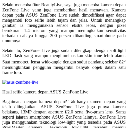
Selain mencoba fitur BeautyLive, saya juga mencoba kamera depan
ZenFone Live yang juga memberikan hasil menawan. Kamera
depan pada ASUS ZenFone Live sudah dimodifikasi agar dapat
mengambil foto selfie lebih tajam dan jelas. Untuk menangkap
gambar, ia menggunakan sensor ekstra lebar, dengan pixel
berukuran 1.4 micron yang mampu meningkatkan sensitivitas
terhadap cahaya hingga 200 persen dibanding smartphone pada
umumnya.
Selain itu, ZenFone Live juga sudah dilengkapi dengan soft-light
LED flash yang mampu mengiluminasikan skin tone lebih alami.
o
Saat memotret, lensa wide-angle dengan sudut pandang selebar 82
memungkinkan pengguna mengambil banyak objek dalam satu
frame foto.
Hasil selfie kamera depan ASUS ZenFone Live
Bagaimana dengan kamera depan? Tak hanya kamera depan yang
telah ditingkatkan. ASUS ZenFone Live juga punya kamera
belakang 13MP dengan aperture f/2.0 serta five-prism lens. Sama
seperti jajaran smartphone ASUS ZenFone lainnya, ZenFone Live
juga menggunakan teknologi low-light yang tersedia pada ASUS
PixelMaster Camera. Teknologi low-light tersebut mampu