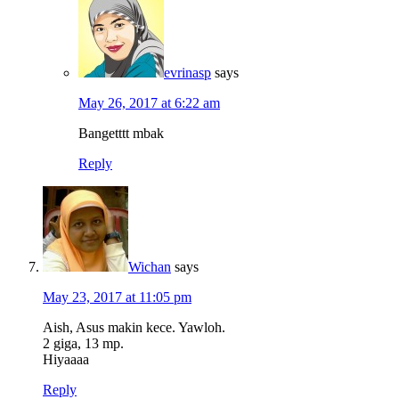
evrinasp
says
May 26, 2017 at 6:22 am
Bangetttt mbak
Reply
Wichan
says
May 23, 2017 at 11:05 pm
Aish, Asus makin kece. Yawloh.
2 giga, 13 mp.
Hiyaaaa
Reply