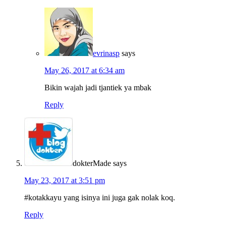
evrinasp
says
May 26, 2017 at 6:34 am
Bikin wajah jadi tjantiek ya mbak
Reply
dokterMade
says
May 23, 2017 at 3:51 pm
#kotakkayu yang isinya ini juga gak nolak koq.
Reply