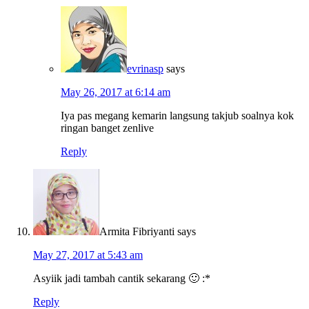
evrinasp
says
May 26, 2017 at 6:14 am
Iya pas megang kemarin langsung takjub soalnya kok
ringan banget zenlive
Reply
Armita Fibriyanti
says
May 27, 2017 at 5:43 am
Asyiik jadi tambah cantik sekarang 🙂 :*
Reply