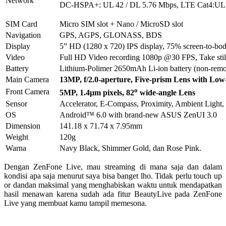
Network
DC-HSPA+: UL 42 / DL 5.76 Mbps, LTE Cat4:UL 
SIM Card
Micro SIM slot + Nano / MicroSD slot
Navigation
GPS, AGPS, GLONASS, BDS
Display
5” HD (1280 x 720) IPS display, 75% screen-to-body
Video
Full HD Video recording 1080p @30 FPS, Take still
Battery
Lithium-Polimer 2650mAh Li-ion battery (non-remo
Main Camera
13MP, f/2.0-aperture
,
F
ive-prism
L
ens
with Low-
o
Front Camera
5MP
, 1.4μm pixels, 82
wide-angle Lens
Sensor
Accelerator, E-Compass, Proximity, Ambient Light, 
OS
Android™ 6.0 with brand-new ASUS ZenUI 3.0
Dimension
141.18 x 71.74 x 7.95mm
Weight
120g
Warna
Navy Black, Shimmer Gold, dan Rose Pink.
Dengan ZenFone Live, mau streaming di mana saja dan dalam
kondisi apa saja menurut saya bisa banget lho. Tidak perlu touch up
or dandan maksimal yang menghabiskan waktu untuk mendapatkan
hasil menawan karena sudah ada fitur BeautyLive pada ZenFone
Live yang membuat kamu tampil memesona.