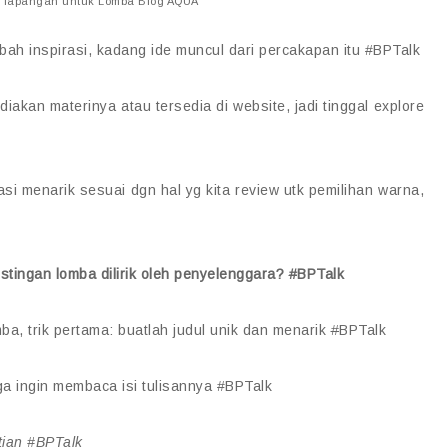
i lapangan untuk Lomba Blog AQUA
bah inspirasi, kadang ide muncul dari percakapan itu #BPTalk
diakan materinya atau tersedia di website, jadi tinggal explore
rasi menarik sesuai dgn hal yg kita review utk pemilihan warna,
stingan lomba dilirik oleh penyelenggara?
#
BPTalk
mba, trik pertama: buatlah judul unik dan menarik
#
BPTalk
a ingin membaca isi tulisannya #BPTalk
tian #BPTalk