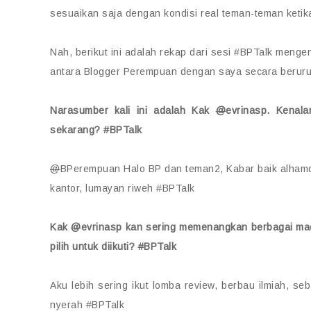
sesuaikan saja dengan kondisi real teman-teman keti
Nah, berikut ini adalah rekap dari sesi #BPTalk men
antara Blogger Perempuan dengan saya secara beruru
Narasumber kali ini adalah Kak
@
evrinasp. Kenal
sekarang?
#
BPTalk
@
BPerempuan Halo BP dan teman2, Kabar baik alhamdul
kantor, lumayan riweh
#
BPTalk
Kak
@
evrinasp kan sering memenangkan berbagai mac
pilih untuk diikuti?
#
BPTalk
Aku lebih sering ikut lomba review, berbau ilmiah, s
nyerah
#
BPTalk