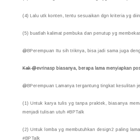
(4) Lalu utk konten, tentu sesuaikan dgn kriteria yg di
(5) buatlah kalimat pembuka dan penutup yg membeka
@
BPerempuan Itu sih triknya, bisa jadi sama juga d
Kak @
evrinasp biasanya, berapa lama menyiapkan po
@
BPerempuan Lamanya tergantung tingkat kesulitan je
(1) Untuk karya tulis yg tanpa praktek, biasanya m
menjadi tulisan utuh #BPTalk
(2) Untuk lomba yg membutuhkan design2 paling lama 
#BPTalk