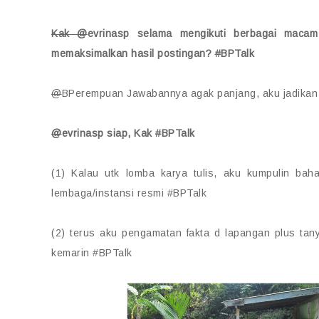
Kak @
evrinasp selama mengikuti berbagai maca
memaksimalkan hasil postingan?
#
BPTalk
@
BPerempuan Jawabannya agak panjang, aku jadikan
@
evrinasp siap, Kak
#
BPTalk
(1) Kalau utk lomba karya tulis, aku kumpulin bah
lembaga/instansi resmi #BPTalk
(2) terus aku pengamatan fakta d lapangan plus tany
kemarin #BPTalk