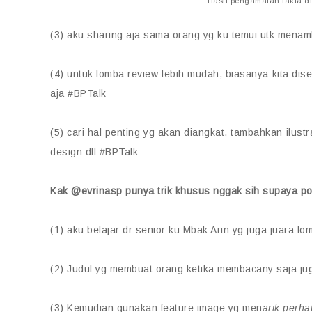
Hasil pengamatan fakta d
(3) aku sharing aja sama orang yg ku temui utk menam
(4) untuk lomba review lebih mudah, biasanya kita dise
aja #BPTalk
(5) cari hal penting yg akan diangkat, tambahkan ilust
design dll #BPTalk
Kak @
evrinasp punya trik khusus nggak sih supaya po
(1) aku belajar dr senior ku Mbak Arin yg juga juara lo
(2) Judul yg membuat orang ketika membacany saja jug
(3) Kemudian gunakan feature image yg men
arik perha