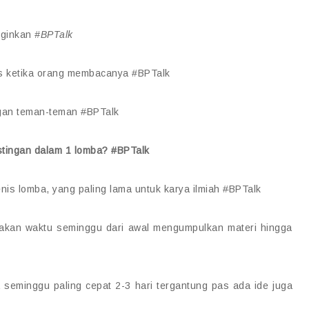
inginkan
#BPTalk
s ketika orang membacanya #BPTalk
engan teman-teman
#
BPTalk
stingan dalam 1 lomba?
#
BPTalk
nis lomba, yang paling lama untuk karya ilmiah
#
BPTalk
emakan waktu seminggu dari awal mengumpulkan materi hingga
seminggu paling cepat 2-3 hari tergantung pas ada ide juga