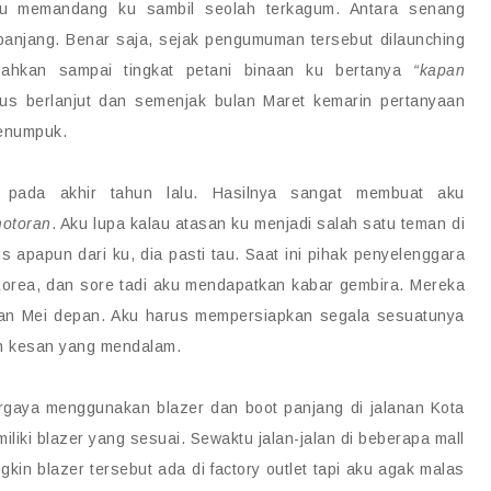
tu memandang ku sambil seolah terkagum. Antara senang
anjang. Benar saja, sejak pengumuman tersebut dilaunching
bahkan sampai tingkat petani binaan ku bertanya
“kapan
erus berlanjut dan semenjak bulan Maret kemarin pertanyaan
menumpuk.
 pada akhir tahun lalu. Hasilnya sangat membuat aku
otoran
. Aku lupa kalau atasan ku menjadi salah satu teman di
tus apapun dari ku, dia pasti tau. Saat ini pihak penyelenggara
orea, dan sore tadi aku mendapatkan kabar gembira. Mereka
an Mei depan. Aku harus mempersiapkan segala sesuatunya
an kesan yang mendalam.
ergaya menggunakan blazer dan boot panjang di jalanan Kota
liki blazer yang sesuai. Sewaktu jalan-jalan di beberapa mall
gkin blazer tersebut ada di factory outlet tapi aku agak malas