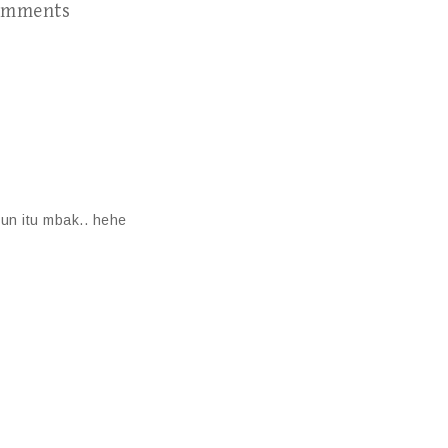
omments
pun itu mbak.. hehe