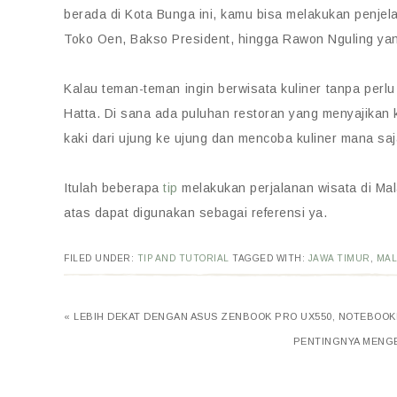
berada di Kota Bunga ini, kamu bisa melakukan penjelaj
Toko Oen, Bakso President, hingga Rawon Nguling yang 
Kalau teman-teman ingin berwisata kuliner tanpa perl
Hatta. Di sana ada puluhan restoran yang menyajikan ku
kaki dari ujung ke ujung dan mencoba kuliner mana saj
Itulah beberapa
tip
melakukan perjalanan wisata di Ma
atas dapat digunakan sebagai referensi ya.
FILED UNDER:
TIP AND TUTORIAL
TAGGED WITH:
JAWA TIMUR
,
MA
« LEBIH DEKAT DENGAN ASUS ZENBOOK PRO UX550, NOTEBOOK
PENTINGNYA MENGE