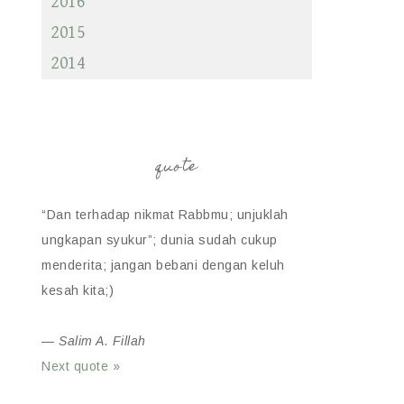
2016
2015
2014
quote
“Dan terhadap nikmat Rabbmu; unjuklah
ungkapan syukur”; dunia sudah cukup
menderita; jangan bebani dengan keluh
kesah kita;)
—
Salim A. Fillah
Next quote »