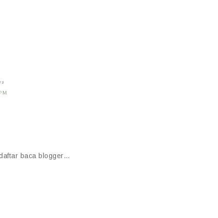
ys
 PM
i daftar baca blogger…